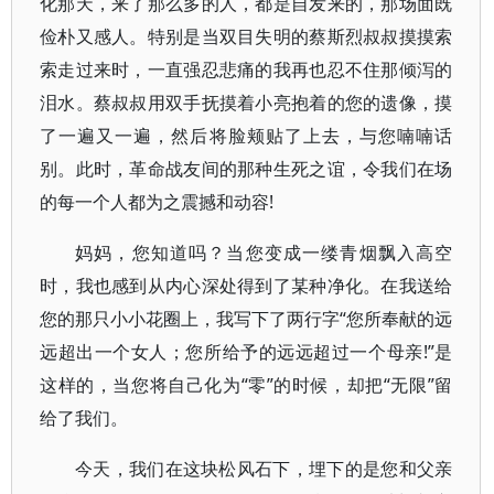
化那天，来了那么多的人，都是自发来的，那场面既
俭朴又感人。特别是当双目失明的蔡斯烈叔叔摸摸索
索走过来时，一直强忍悲痛的我再也忍不住那倾泻的
泪水。蔡叔叔用双手抚摸着小亮抱着的您的遗像，摸
了一遍又一遍，然后将脸颊贴了上去，与您喃喃话
别。此时，革命战友间的那种生死之谊，令我们在场
的每一个人都为之震撼和动容!
妈妈，您知道吗？当您变成一缕青烟飘入高空
时，我也感到从内心深处得到了某种净化。在我送给
您的那只小小花圈上，我写下了两行字“您所奉献的远
远超出一个女人；您所给予的远远超过一个母亲!”是
这样的，当您将自己化为“零”的时候，却把“无限”留
给了我们。
今天，我们在这块松风石下，埋下的是您和父亲