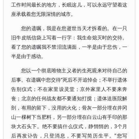
工作时间最长的地方，长眠这儿，可以永远守望着这
座承载着您无限深情的城市。
您的遗嘱，我是在您逝世当天才拆看的。在一只
旧牛皮纸信袋上写着一行字：我生命熄灭时的交待。
看了您的遗嘱我不禁泪流满面，一半是由于悲伤，一
半是由于感动。
您以一个彻底唯物主义者的生死观来对待自己的
后事。在遗嘱中您交待“死后不开追悼会；不举行遗体
告别仪式；不在家里设灵堂；京外家里人不要来奔
丧；北京的任何战友都不要通知打搅；遗体送医院解
剖，有用的留下，没用的火化；骨灰一部分埋在井冈
山一棵树下当肥料，另一部分埋在白云山有手印的那
块大石头下。绝不要搞什么仪式，静悄悄的，3个月
后再发讣告，只登消息，不要写简历生平。”您写