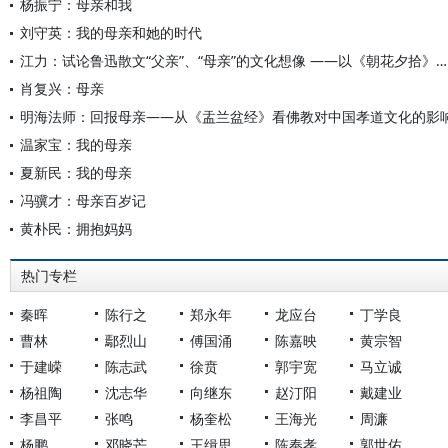
杨振宁：母亲和我
刘守英：我的母亲和她的时代
江力：试论鲁迅散文“父亲”、“母亲”的文化想像 ——以《朝花夕拾》为中心（最新修订版）
肖复兴：母亲
明海法师：回报母亲——从《盂兰盆经》看佛教对中国孝道文化的影
温家宝：我的母亲
夏新民：我的母亲
冯骥才：母亲百岁记
黄朴民：拥抱妈妈
热门专栏
秦晖
陈行之
郑永年
龙应台
丁学良
曹林
鄢烈山
傅国涌
陈嘉映
黄宗智
于建嵘
陈志武
徐贲
郭宇宽
马立诚
杨祖陶
沈志华
向继东
赵汀阳
戴建业
李昌平
张鸣
杨奎松
王海光
周濂
杨鹏
邓晓芒
王缉思
陈奉孝
郭世佑