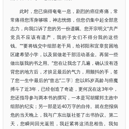
此时，您已病得奄奄一息，剧烈的癌症疼痛，常
常痛得您浑身哆嗦，神志恍惚，但您仍集中起全部意
志力，向我口诉了您的另一份遗嘱。您开宗明义“共产
党员不应该有遗产，我的子女们不得分我的这些
钱。”“要将钱交中组部老干局，给祁阳和宜章贫困地
区建希望小学，以及留做老干部活动基金。再留一些
做出版我的书之用。”您在让我念了几遍，确认没有违
背您的地方后，才拚足最后的气力，用颤抖的手，签
了您一生中最后的“曾志”二字〕您以85岁高龄与癌魔
搏斗了近3年，已经创造了奇迹，更何况在这3年中，
您还指导参与两本书的撰写，一本是写胡耀邦主政中
组部的纪实；另一部是近40万字的自传。就在您报病
危的当天晚上，我与广东出版社签了出书协议。第二
天，您瞬间回光返照，我赶紧将这消息相告。我知