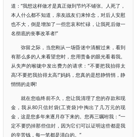
道：“我想这样做才是真正做到节约不铺张。人死了，
本人什么都不知道，亲友战友们来悼念，对后人安慰
也不大，倒是增加了一些悲哀和忙碌，让我死后做一
名彻底的丧事改革者!”
弥留之际，当您刚从一场昏迷中清醒过来，看到
有那么多的人来看望您时，您用责备的眼光看着我。
从失声的喉咙中发出费力的请求：“不要把我抬得太
高!不要把我抬得太高!”妈妈，您真的是想静悄悄，静
悄悄的走啊!
就在您临终前不久，您让我清理了您的存款和现
金，我从80只信封袋(工资袋)中掏出了几万元的现
金，这是您多年来逐月存下来的。您再三嘱咐我：“一
定不要扔掉那些信封，因为它们可以证明这些都是我
的辛苦钱，每一笔都是清白的。”