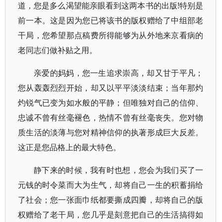
道，您是多么渴望能亲眼看到这两本书的出版!特别是
前一本。这是因为您已将该书的版权赠给了中组部老
干局，您希望那点稿费所得能够为从外地来京看病的
老同志们做补贴之用。
亲爱的妈妈，您一生追求崇高，却又甘于平凡；
您从轰轰烈烈开始，却又以平平淡淡结束；当年那灼
灼锐气已变为如水般的平静；但唯独对自己的信仰、
忠诚不曾有丝毫褪色，热情不曾有丝毫丧失。您对物
质生活的淡薄与您对精神信仰的执著形成巨大反差。
这正是您品格上的最大特色。
静下来的时候，我有时也想，您会为我们买了一
元钱的时令菜而大为生气，却将自己一生的积蓄捐给
了社会；您一张面巾纸都要撕成四瓣，却将自己的版
权赠给了老干局，您几乎是刻意把自己的生活搞得如