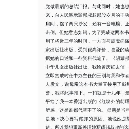
党做最后的总结汇报。与此同时，她也
来，向人民昭示耀邦叔叔那段岁月的丰
房间，摆了两只沙发，还有一台电脑。正
击倒。但她意志如钢，为了完成这两本书
用了将近三年的时间，一方面与癌魔病
家出版社出版，受到很高评价，喜爱的
据她的口述和一些资料代笔了。《胡耀
中华儿女出版社出版。我给曾庆红去信
立即责成时任中办主任的王刚与我和作
人发文，说母亲这本书大量直接用了戴
誉，我将此事扣下。一扣就是十几年，最
平给了我一本香港出版的《红墙外的胡
所感，这是谁都代替不了的。 母亲是当
是她下决心要写耀邦的原因。她说她是
贷。所以我想重新整理她写耀邦叔叔的这