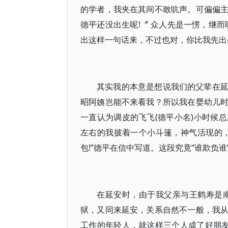
的学者，我夹在其间不敢吭声。可偏偏
德平还没出生呢!〞 众人先是一愣，继
出这样一句话来，不过也对，你比我先出生
其实我的本意是想说我们的父辈在
昭阿姨岂能不来看我？所以我在婴幼儿
一直认为调皮的飞飞(德平小名)小时候
左右的我披着一个小斗篷，神气活现的
包!”德平在信中写道。这段究竟“谁欺负
在延安时，由于我父亲与王鹤寿是南
狱，又同来延安，关系自然不一般，我
工作的年轻人，就这样三个人成了好朋友