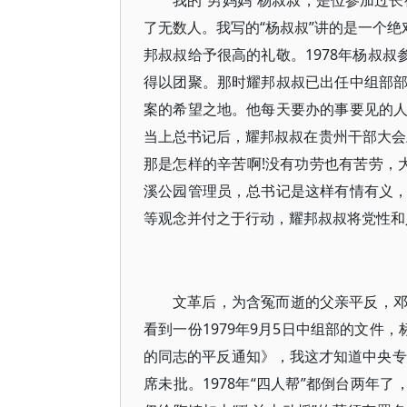
我的“男妈妈”杨叔叔，是位参加过长
了无数人。我写的“杨叔叔”讲的是一个绝
邦叔叔给予很高的礼敬。1978年杨叔叔
得以团聚。那时耀邦叔叔已出任中组部
案的希望之地。他每天要办的事要见的
当上总书记后，耀邦叔叔在贵州干部大会
那是怎样的辛苦啊!没有功劳也有苦劳，
溪公园管理员，总书记是这样有情有义
等观念并付之于行动，耀邦叔叔将党性和
文革后，为含冤而逝的父亲平反，
看到一份1979年9月5日中组部的文件
的同志的平反通知》，我这才知道中央专
席未批。1978年“四人帮”都倒台两年