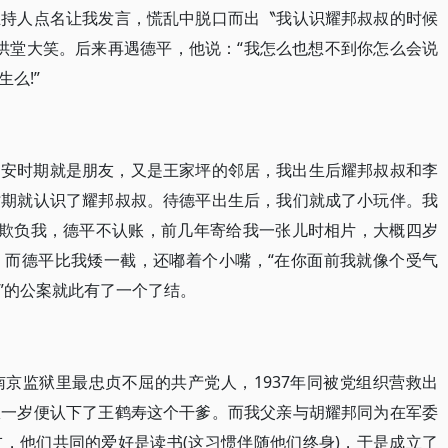
主持人点名让我发言，慌乱中脱口而出〝我认识耀邦叔叔的时候
而哄堂大笑。后来再遇德平，他说：“我怎么也想不到你怎么会说
么!”
延安时期就是朋友，又是王家坪的邻居，我出生后耀邦叔叔和李
时期就认识了耀邦叔叔。待德平出生后，我们就成了小玩伴。我
总欺负我，德平不认账，前几年寄给我一张儿时相片，大概四岁
，而德平比我矮一截，还嘟着个小嘴，“在你面前我就像个受气
谁”的公案就此有了一个了结。
京监狱里最忠贞不屈的共产党人，1937年同被党组织营救出
从一岁便认下了王鹤寿这个干爹。而我父亲与胡耀邦同为在军委
，他们共同的爱好是读书(这习惯伴随他们终身)，于是成立了