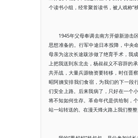
个读书小组，经常聚首读书，被人戏称“桃
1945年父母奉调去南方开僻新游
思想准备的。行军中途日本投降，中央命
母亲为这次长途跋涉做了绝育手术，我
上把我送到东北去，杨叔叔义不容辞的承
共开战，大量兵源物资要转移，时任晋
昭阿姨安排我们食宿，为我们的下一段
们安全上路。后来我病了，只好在一个
将不知如何生存。革命年代是供给制，
站一站转送的。在漫天烽火路上我们整整