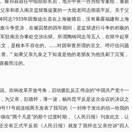
名。耀邦叔叔任中组部部长后，甩开中央一办另组专案组，重新
为父亲和牵入南京监狱叛徒案的一大批老同志彻底平反。关于父
铸同志1933年因叛徒出卖在上海被捕后，没有暴露福建和上海
对敌斗争坚决，在被囚禁的四年期间，是监狱进行斗争的积极的
路军驻南京办事处交涉出狱。所谓陶铸同志等五人，在狱中起草
呈文，是根本不存在的。……对因审查所谓的呈文、呼吁信问题
誉。” 如果父亲九泉之下知道是他的老朋友为他洗刷了沉冤，
喜极而泣的。
说。吹响改革开放号角，启动拨乱反正伟业的“中国共产党十一
召开的，为父亲，彭德怀，薄一波，杨尚昆平反是这次会议的决议之
0号11号就连续两天发表了我写的《一封终于发出的信—给我的
徊在“两个凡是”的那个过渡时期，《人民日报》刊发此文，让
还没有正式平反前《人民日报》就发了我怀念父亲控诉“四人