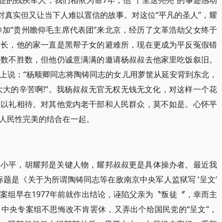
征的残疾军人，我们相依为命7年，他“千里送亮亮”的事迹感动
对真实但又让当下人难以置信的故事。对这位“平凡的圣人”，耀
参加“贵州瞻仰毛主席代表团”来北京，经历了文革浩劫父女终于
部长，他的家一直是黑帮子女的避难所，现在更成为平反冤假错
人数不胜数，但他仍诚意满满的邀请杨叔叔去他家里吃饭叙旧。
上说：“杨顺卿同志将陶铸同志的女儿用萝筐从延安背到东北，
大大的辛苦啊!”。我杨叔叔无官无权无钱无文化，对这样一个花
，以礼相待。对其他党内老干部和人民群众，莫不如是。心怀平
人民性完美的结合在一起。
邓小平，胡耀邦是关键人物，耀邦叔叔更是具体操办者。最近我
，标题是《关于为所谓陶铸同志等在敌南京中央军人监狱写 ‘呈文’
案组早在1977年前就作出结论，诬陷父亲为〝叛徒〞，幸而主
了，中央专案组不思悔改不肯罢休，又弄出个给国民党的“呈文”，