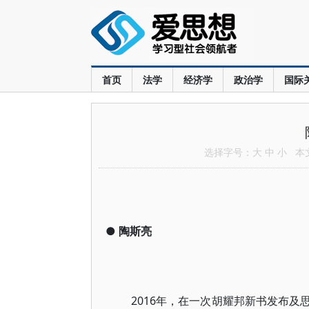
首页
法学
经济学
政治学
国际
选择字号：
大
中
小
本文共
●
陶斯亮
2016年，在一次胡耀邦新书发布