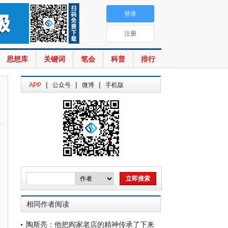
登录
注册
思想库
关键词
笔会
科普
排行
|
|
|
APP
公众号
微博
手机版
相同作者阅读
陶斯亮：他把阎家老店的精神传承了下来