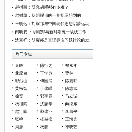
赵树凯：研究胡耀邦有多难？
赵树凯：从胡耀邦的一则批示想到的
王明远：胡耀邦与中国现代思想启蒙运动
阎明复 ：胡耀邦与新时期统一战线工作
沈宝祥：胡耀邦是真理标准问题讨论的发动者和推进者
热门专栏
秦晖
陈行之
郑永年
龙应台
丁学良
曹林
鄢烈山
傅国涌
陈嘉映
黄宗智
于建嵘
陈志武
徐贲
郭宇宽
马立诚
杨祖陶
沈志华
向继东
赵汀阳
戴建业
李昌平
张鸣
杨奎松
王海光
周濂
杨鹏
邓晓芒