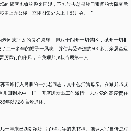
商场的顾客也纷纷跑来围观，不知过去总是铁门紧闭的大院究竟
步走上办公楼，立即召集处以上干部开会。〞
为老同志平反的良好愿望，但敢于闯开一切禁区，抛开一切框
戴了二十多年的帽子一风吹，并使其受牵连的600多万亲属命运
雷厉风行的作风，唯我耀邦叔叔当属第一人!
被郭玉峰打入另册的一批老同志，其中包括我母亲。在耀邦叔叔
像鱼儿回到水中一样，再度迸发出工作激情，以对党的高度责任
83年以72岁高龄退休。
几十年来已断断续续写了60万字的素材稿。她认为写自传是对