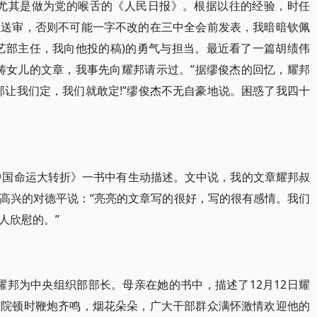
，尤其是做为党的喉舌的《人民日报》。根据以往的经验，时任
上送审，否则不可能一字不改的在三中全会前发表，我暗暗钦佩
艺部主任，我向他投的稿)的勇气与担当。最近看了一篇胡绩伟
铸女儿的文章，我事先向耀邦请示过。”据缪俊杰的回忆，耀邦
耀邦让我们定，我们就敢定!”缪俊杰不无自豪地说。困惑了我四十
年中国命运大转折》一书中有生动描述。文中说，我的文章耀邦叔
高兴的对德平说：“亮亮的文章写的很好，写的很有感情。我们
人欣慰的。”
命胡耀邦为中央组织部部长。母亲在她的书中，描述了12月12日耀
前院顿时鞭炮齐鸣，烟花朵朵，广大干部群众满怀激情欢迎他的