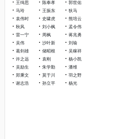
王缉思
陈奉孝
郭世佑
马玲
王振东
狄马
袁伟时
史啸虎
熊培云
秋风
刘小枫
孟令伟
雷一宁
周枫
蒋兆勇
吴伟
沙叶新
刘瑜
葛剑雄
储昭根
吴稼祥
许之远
袁刚
杨小凯
吴励生
朱学勤
潘维
郑秉文
莫于川
羽之野
谢志浩
孙立平
杨光