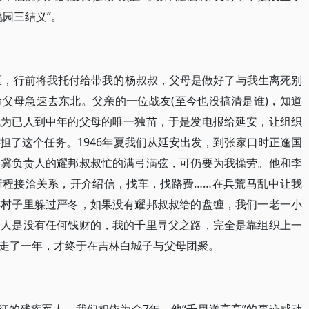
园三结义”。
击区，行前将我托付给带我的杨叔叔，父母是做好了与我生离死别
父母急速去东北。父亲的一位战友(至今也没搞清是谁)，知道
成为已人到中年的父母的唯一独苗，于是发电报给延安，让组织
担了这个任务。1946年夏我们从延安出发，到张家口时正逢国
察冀负责人的耀邦叔叔忙的满弓满弦，可仍要为我操劳。他和李
行程接洽关系，开介绍信，找车，找路费……在兵荒马乱中让我
小村子里躲过严冬，如果没有耀邦叔叔给的盘缠，我们一老一小
个人是没有任何钱财的，我的千里寻父之路，完全是靠组织上一
走了一年，才终于在吉林白城子与父母团聚。