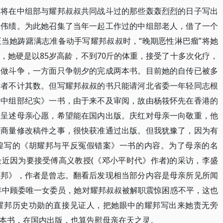
想将在中组部与耀邦叔叔共同战斗过的那些轰轰烈烈的日子写出
功伟绩。为此她召集了当年一起工作过的中组部老人，借了一个
当她踌躇满志准备动手写耀邦叔叔时，“晚期恶性淋巴瘤”将她
，她硬是以85岁高龄，不到70斤的体重，接受了十多次化疗，
痛做斗争，一方面只争朝夕的完成两本书。目前她的自传已被多
读者不计其数。但写耀邦叔叔的书只能请河北省委一年轻同志根
邦中组部纪实》一书，由于来不及审阅，故由杨筱怀先在香港的
，呈述母亲心愿，希望能在国内出版。庆红对母亲一向敬重，他
者商量修改稿件之事，很快获准通过出版。但我犹豫了，因为有
煌写的《胡耀邦与平反冤假错案》一书的内容。为了母亲的名
近因为要接受傅高义教授(《邓小平时代》作者)的采访，李盛
耀邦》，作者是曾志。翻看后发现相当部分内容是母亲所见所闻
年中顾委唯一女委员，她对耀邦叔叔被解职震惊困惑不平，这也
耀邦历史功勋的直接见证人，把她眼中的耀邦写出来她责无旁
本书，在国内出版，也算告慰母亲在天之灵。