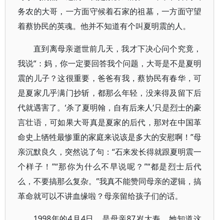
务农的大哥，一方面守候着石家的祖墓，一方面守望
着蔡协民的英魂。他并不知道有个叫夏明震的人。
直到离母亲逝世前几天，我才下决心问个究竟，
我说“：妈，你一定要回答我个问题，大哥是不是夏明
震的儿子？这很重要，爸爸有我，蔡协民有春华，可
是夏家几乎满门抄斩，都那么年轻，没来得及留下后
代就遇害了。‘杀了夏明翰，自有后来人’只是烈士的豪
言壮语，可如果大哥真是夏家的后代，那对在中国革
命史上牺牲最惨重的家庭来说该是多大的安慰啊！”母
亲沉默良久，突然说了句：“石来发长得就跟夏明震一
个样子！”“那你为什么不早说呢？”“都是烈士后代
么，不要搞那么复杂。”我真不能赞同母亲的逻辑，搞
革命就可以不讲血缘啦？母亲留给孩子们的话。
1998年的4月4日，是母亲87岁大寿。她知道这