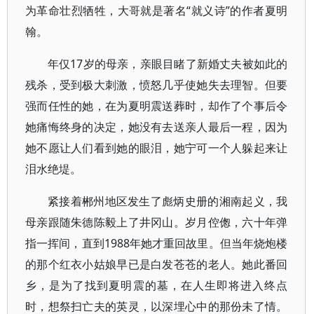
为革命壮烈牺牲，大哥就是著名“就义诗”的作者夏明
翰。
年仅17岁的母亲，亲眼目睹了新婚丈夫被如此的
残杀，受到极大刺激，愤怒几乎使她失去理智。但要
强而任性的她，在为夏明震送葬时，却作了个事后令
她痛悔终身的决定，她没有去送亲人最后一程，因为
她不愿让人们看到她的眼泪，她宁可一个人躲起来让
泪水绝堤。
紧接着郴州地区发生了彪炳史册的湘南起义，我
母亲跟随朱德陈毅上了井冈山。岁月倥偬，六十年弹
指一挥间，直到1988年她才重回故里。但当年烧炮楼
的那个红衣小姑娘早已是白发苍苍的老人。她此番回
乡，是为了找到夏明震的墓，在人生即将进入终点
时，想祭扫亡夫的英灵，以深埋心中的那份未了情。