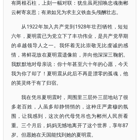
有两根石柱，上刻一幅对联：犹生虽死招唤忠魂衡郴
云树寄哀思；有弟如兄为求主义铁血头颅酬壮志。
从1922年加入共产党到1928年壮烈牺牲，短短
六年，夏明震已为党立下了丰功伟业，是共产党早期
的卓越领导人之一。我怀着无比崇敬无比虔诚的感
情，将鲜花放在夏明震遗像前，并向他深深三鞠躬。
我默默地对母亲说：你十年甚至六十年的心愿，今天
我为你了却了！夏明震从此后不再是漂零的孤魂，他
的英灵终于有了归宿。
我在凭吊夏明震时，周围里三层外三层地站了很
多老百姓，人虽多却静悄悄的，这种庄严肃穆的氛
围，让我感到，这次的代母凭吊也为郴州人民所看
重。三个月后，妈妈无憾地离开了这个世界，享年87
岁。但愿她在天国能找到她的夏明震。