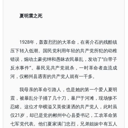
夏明震之死
1928年，轰轰烈烈的大革命，在蒋介石的残酷镇
压下转入低潮。国民党利用年轻的共产党所犯的幼稚
错误，煽动土豪劣绅和愚昧农民暴乱，发动了“白带子
反水事件”。暴民见共产党就杀，一时革命者血流成
河，仅郴州县遇害的共产党人就有一千多。
我母亲的革命引路人，也是她的第一个爱人夏明
震，被暴乱分子捅了几十刀，暴尸于河滩，现场惨不
忍睹。这位才华横溢又英俊潇洒的共产党人，此时虽
仅21岁，却已是党的郴州中心县委书记，工农革命第
七军党代表。他们夏家满门忠烈，兄弟姐妹中有五人