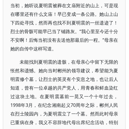
当初，她听说夏明震被葬在文庙附近的山上，可是现
在哪里还有什么文庙！早已变成一条公路。她山上山
下四处寻找，然而再也找不到夏明震的一丝遗迹了！
烈士的骨骸可能早已当了铺路灰。“我心里至今还十分
不安啊！后悔当初没有去送他那最后的一程。”母亲在
她的自传中这样写道。
未能找到夏明震的遗骸，在母亲心中留下无限的
怅然和遗憾。她向当时郴州的领导建议，希望能为夏
明震修个墓，让烈士的英灵有个安息之地，也让后人
知道，曾有一位卓越的共产党人，用青春和鲜血染红
过这块土地。在夏明震墓前一晃又一个十年过去，
1998年3月，在纪念湘南起义70周年之际，郴州人民
在烈士陵园内，为夏明震立了一个墓。然而此时母亲
已重病在身，我义不容辞地代母出席纪念活动，特别