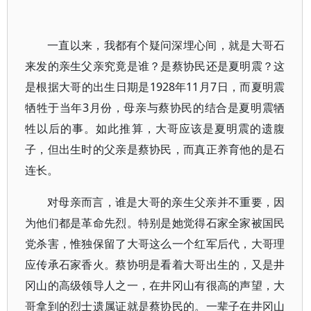
一直以来，我都有个疑问深埋心间，就是大哥石
来发的亲生父亲究竟是谁？是蔡协民还是夏明震？这
是根据大哥的出生日期是1928年11月7日，而夏明震
牺牲于当年3月份，母亲与蔡协民的结合是夏明震牺
牲以后的事。如此推算，大哥应该是夏明震的遗腹
子，但出生时的父亲是蔡协民，而真正养育他的是石
连长。
对母亲而言，谁是大哥的亲生父亲并不重要，因
为他们都是革命先烈。特别是她觉得石家全家被国民
党杀害，惟独保留了大哥这么一个红军后代，大哥理
应传承石家香火。蔡协明是看着大哥出生的，又是井
冈山的高级领导人之一，在井冈山有很高的声望，大
哥拿到的烈士遗属证就是蔡协民的。一辈子在井冈山