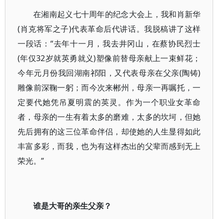
在湘南起义七十周年的纪念大会上，我和肖新华
(肖克将军之子)代表革命后代讲话。我脱稿讲了这样
一段话：“去年十一月，我去井冈山，在蔡协民烈士
(年仅32岁就英勇就义)塑像前替母亲献上一束鲜花；
今年元月份我回湖南祁阳，又代表母亲在父亲(陶铸)
雕像前深鞠一躬；而今次来郴州，母亲一再嘱托，一
定要代她凭吊夏明震的英灵。作为一个职业女革命
者，母亲的一生有着太多的磨难，太多的坎坷，但她
先后拥有的这三位革命伴侣，却使她的人生显得如此
丰富多彩，而我，也为有这样杰出的父辈而感到无上
荣光。”
谁是大哥的亲生父亲？