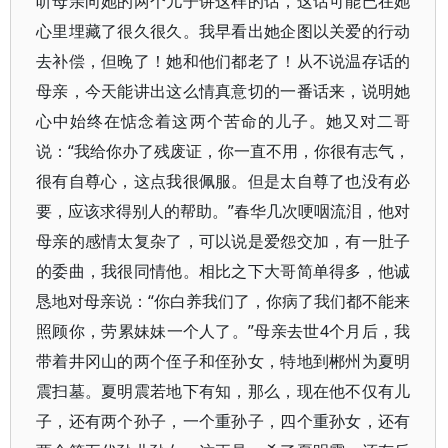
听母亲向她的两个儿子讲这样的话，这话可能已在她
心里埋藏了很久很久。我早看出她企图以关爱的行动
去补偿，但晚了！她和他们都老了！从不说温存话的
母亲，今天能讲出这么情真意切的一番话来，说明她
心中始终在惦念着这两个苦命的儿子。她又对二哥
说：“我给你办了残废证，你一直不用，你很有志气，
很有自尊心，这点我很佩服。但是太自尊了也没有必
要，应该求得别人的帮助。”春华几次哽咽流泪，他对
母亲的感情太复杂了，可以说是爱怨交加，有一肚子
的委曲，我很同情他。相比之下大哥简单得多，他诚
恳地对母亲说：“你白养我们了，你病了我们都不能来
照顾你，劳累妹妹一个人了。”母亲去世4个月后，我
带着井冈山的两个侄子和侄孙女，特地到郴州为夏明
震扫墓。夏明震若地下有知，那么，现在他不仅有儿
子，还有两个孙子，一个重孙子，四个重孙女，还有