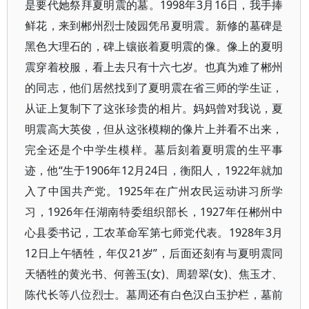
是要代她祭拜夏明震的墓。1998年3月16日，我手捧
鲜花，来到郴州烈士陵园凭吊夏明震。新修的墓碑是
黑色大理石的，碑上镶嵌着夏明震的像。像上的夏明
震穿着校服，看上去只有十六七岁。也真为难了郴州
的同志，他们居然找到了夏明震在省三师的学生证，
从证上复制下了这张珍贵的相片。妈妈曾对我说，夏
明震高大英俊，但从这张模糊的像片上并看不出来，
完全还是个中学生模样。墓后刻着夏明震的生平事
迹，他“生于1906年12月24日，衡阳人，1922年就加
入了中国共产党。1925年在广州农民运动讲习所学
习，1926年任湖南特委组织部长，1927年任郴州中
心县委书记，工农革命军第七师党代表。1928年3月
12日上午牺牲，年仅21岁”，后面还刻有与夏明震同
天牺牲的黄光书、何善玉(女)、周碧翠(女)、焦玉才、
陈代长等八位烈士。墓周还有白色汉白玉护栏，墓前