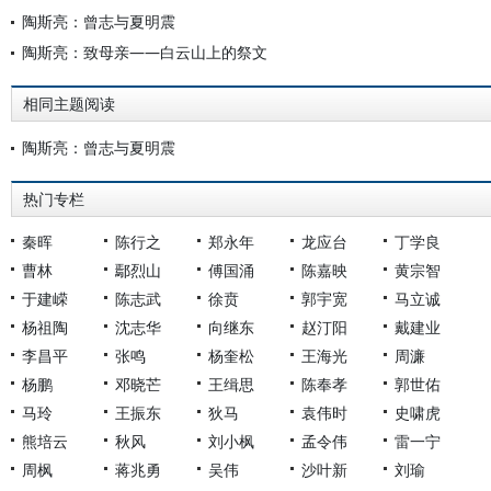
陶斯亮：曾志与夏明震
陶斯亮：致母亲——白云山上的祭文
相同主题阅读
陶斯亮：曾志与夏明震
热门专栏
秦晖
陈行之
郑永年
龙应台
丁学良
曹林
鄢烈山
傅国涌
陈嘉映
黄宗智
于建嵘
陈志武
徐贲
郭宇宽
马立诚
杨祖陶
沈志华
向继东
赵汀阳
戴建业
李昌平
张鸣
杨奎松
王海光
周濂
杨鹏
邓晓芒
王缉思
陈奉孝
郭世佑
马玲
王振东
狄马
袁伟时
史啸虎
熊培云
秋风
刘小枫
孟令伟
雷一宁
周枫
蒋兆勇
吴伟
沙叶新
刘瑜