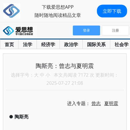
下载爱思想APP
立即下载
随时随地阅读精品文章
登录
注册
首页
法学
经济学
政治学
国际关系
社会学
陶斯亮：曾志与夏明震
选择字号：
大
中
小
本文共阅读 7172 次 更新时间：
2025-07-27 21:08
进入专题：
曾志
夏明震
●
陶斯亮