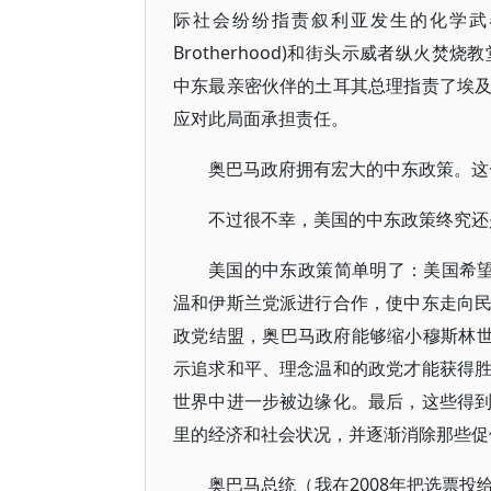
际社会纷纷指责叙利亚发生的化学武器
Brotherhood)和街头示威者纵火焚
中东最亲密伙伴的土耳其总理指责了埃
应对此局面承担责任。
奥巴马政府拥有宏大的中东政策。这
不过很不幸，美国的中东政策终究还
美国的中东政策简单明了：美国希望与
温和伊斯兰党派进行合作，使中东走向
政党结盟，奥巴马政府能够缩小穆斯林世
示追求和平、理念温和的政党才能获得
世界中进一步被边缘化。最后，这些得
里的经济和社会状况，并逐渐消除那些促
奥巴马总统（我在2008年把选票