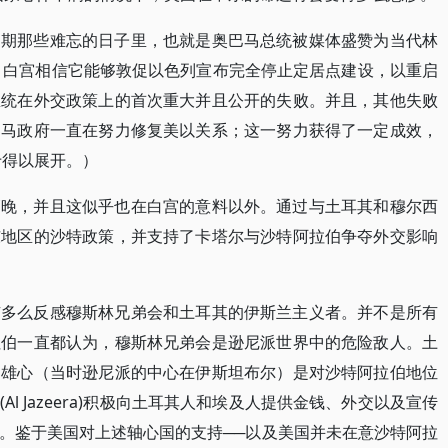
初期那些难忘的日子里，也就是奥巴马总统被媒体盛赞为当代林
lt)的时候，白宫相信它能够敦促以色列宣布完全停止定居点建设，以重启
总统在外交政策上的首次重大并且公开的失败。并且，其他失败
巴马政府一直在努力修复美以关系；这一努力获得了一定成效，
于得以展开。）
稍晚，并且这似乎也在白宫的意料以外。通过与土耳其和穆尔西
东地区的沙特政策，并支持了卡塔尔与沙特阿拉伯争夺外交影响
有多么反感穆斯林兄弟会和土耳其的伊斯兰主义者。并不是所有
拉伯一直都认为，穆斯林兄弟会是逊尼派世界中的危险敌人。土
的雄心（当时逊尼派的中心在伊斯坦布尔）是对沙特阿拉伯地位
l Jazeera)积极向土耳其人和埃及人提供金钱、外交以及宣传
。鉴于美国对上述轴心国的支持──以及美国并未在意沙特阿拉