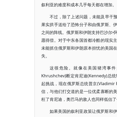
叙利亚的难度和成本几乎每天都在增加。
不过，除了上述问题，未能及早干预
果实拱手送给了恐怖分子和由俄罗斯、
之间的阵线。俄罗斯和伊朗支持巴沙尔•阿萨德
愿得偿。对于中东各国首都冷酷的现实
未能抓住俄罗斯和伊朗原本担忧的美国
失。
这很危险。就像在美国猪湾事件失
Khrushchev)断定肯尼迪(Kenn
起挑战，现在俄罗斯总统普京(Vladimir Put
信，与他们打交道的是一位优柔寡断的
枉了肯尼迪，奥巴马的敌人也同样低估了
如果美国的叙利亚政策让俄罗斯和