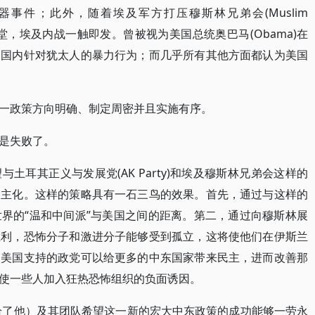
事件；此外，随着埃及军方打压穆斯林兄弟会(Muslim
烧教堂，埃及内战一触即发。曾被视为美国总统奥巴马(Obama)在
及国内针对犹太人的暴力行为；而几乎所有其他方面都认为美国
一政策方向明确、制定周密并且实施有序。
是失败了。
土耳其正义与发展党(AK Party)和埃及穆斯林兄弟会这样的
民主化。这样的策略具有一石三鸟的效果。首先，通过与这样的
界的“温和中间派”与美国之间的距离。第二，通过向穆斯林展
胜利，恐怖分子和激进分子能够受到孤立，这将使他们在伊斯兰
到美国支持的政党可以给更多的中东国家带来民主，进而改善那
使一些人加入狂热恐怖组织的负面诱因。
投给了他）及其团队希望这一新的宏大中东政策的成功能够一劳永