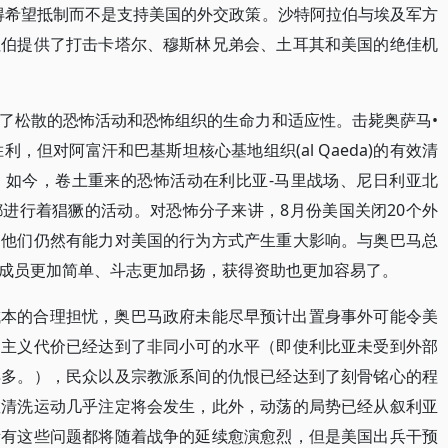
得希望抵制而不是支持美国的外交政策。沙特阿拉伯与埃及军方
拉伯提供了打击卡塔尔、穆斯林兄弟会、土耳其和美国的绝佳机
了松散的恐怖活动和恐怖组织的生命力和适应性。击毙奥萨马•
次重大胜利，但对阿富汗和巴基斯坦核心基地组织(al Qaeda)的有效清
。如今，卷土重来的恐怖活动在利比亚-马里战场、尼日利亚北
进行着猖獗的活动。对恐怖分子来讲，8月份美国关闭20个外
出他们仍然有能力对美国的行为方式产生重大影响。与奥巴马总
成员更加简单、斗志更加昂扬，获得资助也更加容易了。
成本的合理担忧，奥巴马政府未能尽早预计出置身事外可能令美
道主义代价已经达到了非同小可的水平（即使利比亚未受到外部
得多。），民众以及宗教派系间的仇恨已经达到了刻骨铭心的程
教清洗运动几乎注定将会发生，此外，动荡的局势已经从叙利亚
所有这些问题都将随着战争的延续愈演愈烈，但是美国出兵干预