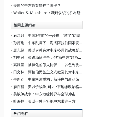
美国的中东政策错在了哪里？
Walter S. Mossberg：我所认识的乔布斯
相同主题阅读
石江月：中国3年前的一步棋，“救了”伊朗
孙德刚：中东乱局下，海湾阿拉伯国家安全政策有何调整
唐志超：美以伊冲突对中东格局的战略影响
刘中民：虽遭动荡冲击，但“新中东”趋势仍在
高婉莹：被异化的停火协议——以色列改写中东战争规则？
田文林：阿拉伯民族主义式微及其对中东格局的影响
牛新春：中东格局重构：新秩序与新动荡
廖百智：美以伊战争加快中东地缘政治格局重构
美以伊战争：中东地缘博弈与全球冲击
叶海林：美以伊冲突将把中东带往何方
热门专栏