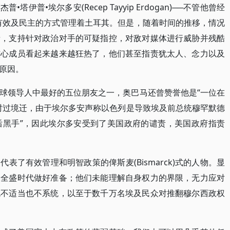
普•埃尔多安(Recep Tayyip Erdogan)──不管他曾经
有效及民主的方式管理着土耳其。但是，随着时间的推移，情况
者，支持针对政治对手的可疑指控，对敌对媒体进行威胁并残酷
核心成员看起来越来越狂热了，他们甚至指责犹太人、念力以及
原因。
球领导人中最好的五位朋友之一，奥巴马还曾赞誉他是“一位在
时过境迁，由于埃尔多安声称以色列是导致埃及前总统穆罕默德
台的“幕后黑手”，因此埃尔多安受到了美国政府的谴责，美国政府指责
表了有效管理和明智政策的俾斯麦(Bismarck)式的人物。显
为全盛时代做好准备；他们未能理解自身权力的界限，无力应对
既不适当也不系统，以至于数千万名埃及民众对推翻穆尔西政权