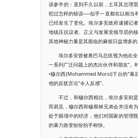
误参半的：直到不久以前，土耳其总理雷杰普•塔伊
犯过怎样的错误──似乎一直都在以相当
已经发生了变化。埃尔多安政府逮捕记
地镇压抗议者。正义与发展党领导层的
其他神秘力量是其面临的麻烦日益增多的
埃尔多安曾被奥巴马总统视为他在全
一系列广泛问题上的杰出伙伴和朋友”。
•穆尔西(Mohammed Morsi)下
他的反犹言论“令人反感”。
不过，和穆尔西相比，埃尔多安则是代
而易见，穆尔西和穆斯林兄弟会并没有
处于困境中的经济，他们对国家的管理
的暴力政变纷纷拍手称快。