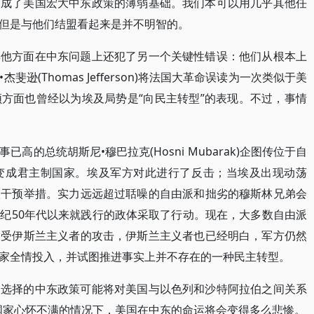
构成了美国宏大中东政策的薄弱基础。我们本可以用几乎其他任
但是与他们结盟看起来是并不明智的。
其他方面在中东问题上还犯了另一个关键性错误：他们从根本上
逊(Thomas Jefferson)将法国大革命误读为一次类似于美
方面也曾经以为埃及局势是“向民主转型”的表现。不过，事情
高的总统胡斯尼•穆巴拉克(Hosni Mubarak)企图传位于自
变成君主制国家。埃及军方对此进行了反击；当埃及出现动荡
取干预举措。实力远远超过聒噪的自由派和拙劣的穆斯林兄弟会
纪50年代以来就践行的政体采取了行动。现在，大多数自由派
不受伊斯兰主义者的攻击，伊斯兰主义者也已经明白，军方仍然
家全情投入，并试图推进事实上并不存在的一种民主转型。
它选择的中东政策可能将对美国与以色列和沙特阿拉伯之间关系
国家心怀不满的情况下，美国在中东的命运将会变得多么悲惨。