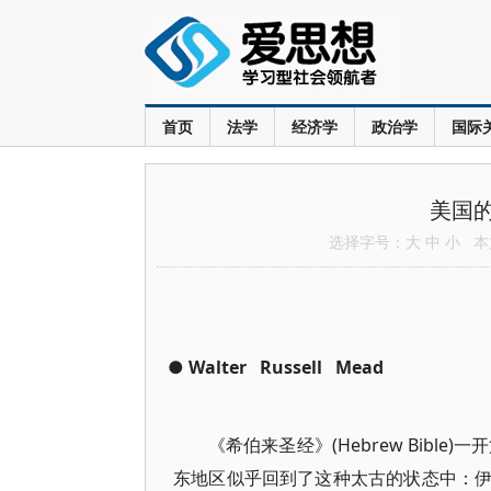
首页
法学
经济学
政治学
国际
美国
选择字号：
大
中
小
本文
●
Walter
Russell
Mead
《希伯来圣经》(Hebrew Bibl
东地区似乎回到了这种太古的状态中：