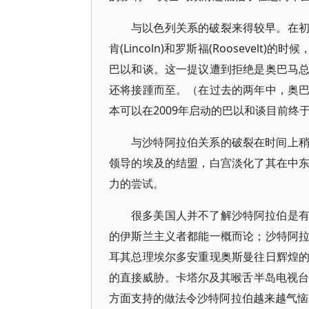
与以色列关系的破裂来得较早。在
肯(Lincoln)和罗斯福(Rooseve
巴以和谈。这一提议遭到拒绝是奥巴马
还将接踵而至。（在过去的两年中，奥
本可以在2009年启动的巴以和谈目前终
与沙特阿拉伯关系的破裂在时间上
领导的埃及的结盟，白宫淡化了其在中
力的尝试。
很多美国人并不了解沙特阿拉伯是
的伊斯兰主义者都能一概而论；沙特阿
耳其总理埃尔多安重现奥斯曼往日辉煌
的直接威胁。卡塔尔及其喉舌半岛电视台(A
方面支持的做法令沙特阿拉伯越来越气恼