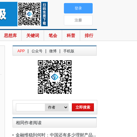
登录
注册
思想库
关键词
笔会
科普
排行
|
|
|
APP
公众号
微博
手机版
相同作者阅读
金融维稳到何时：中国还有多少理财产品需要兜底？