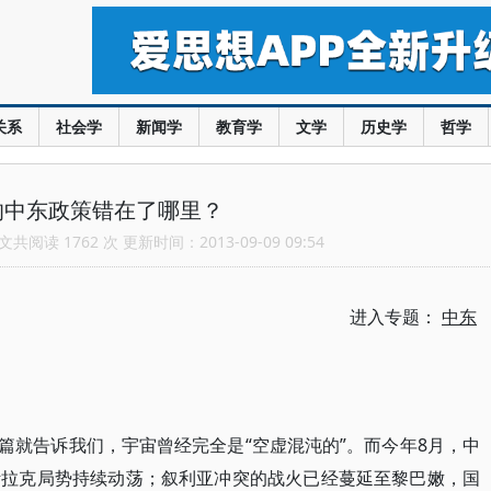
关系
社会学
新闻学
教育学
文学
历史学
哲学
的中东政策错在了哪里？
共阅读 1762 次 更新时间：2013-09-09 09:54
进入专题：
中东
e)一开篇就告诉我们，宇宙曾经完全是“空虚混沌的”。而今年8月，中
伊拉克局势持续动荡；叙利亚冲突的战火已经蔓延至黎巴嫩，国