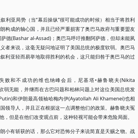
叙利亚局势（当“幕后操纵”很可能成功的时候）相当于将胜利
伊朗构成的轴心国，并且已经严重损害了奥巴马政府与重要盟友
(Bashar al-Assad)；奥巴马呼吁推翻阿萨德，但却未能夙
主义者来说，这毫无疑问地证明了美国总统的极度软弱。奥巴马
在叙利亚轻而易举地取得胜利的机会，这只能归咎于奥巴马的过
败和不成功的维也纳峰会后，尼基塔•赫鲁晓夫(Nikita
edy)总统软弱无能，并继而在古巴问题和柏林问题上对这位美国总统发
in)和伊朗最高领袖哈梅内伊(Ayatollah Ali Khamenei)也相
美国领导人，并且正在根据这一点调整他们的政策。赫鲁晓夫冤
他，但是在他们改变观点前，这种轻视可能会带来危险局面。
伊朗小有斩获的话，那么它对恐怖分子来说简直是天赐之物。战