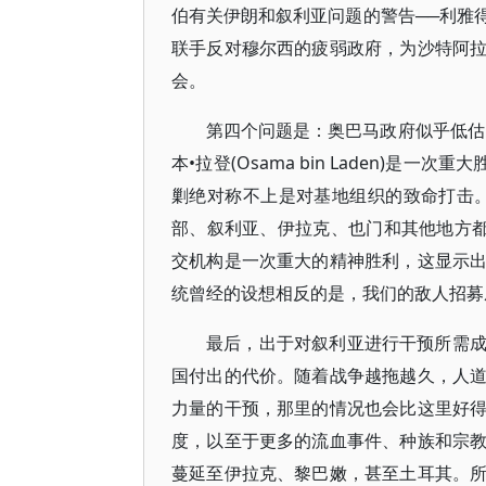
伯有关伊朗和叙利亚问题的警告──利雅
联手反对穆尔西的疲弱政府，为沙特阿
会。
第四个问题是：奥巴马政府似乎低估
本•拉登(Osama bin Laden)是一
剿绝对称不上是对基地组织的致命打击
部、叙利亚、伊拉克、也门和其他地方都
交机构是一次重大的精神胜利，这显示
统曾经的设想相反的是，我们的敌人招募
最后，出于对叙利亚进行干预所需
国付出的代价。随着战争越拖越久，人
力量的干预，那里的情况也会比这里好
度，以至于更多的流血事件、种族和宗
蔓延至伊拉克、黎巴嫩，甚至土耳其。