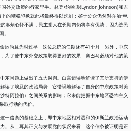
政策的行家里手。林登•约翰逊(Lyndon Johnson)和吉
内给公众留下的糟糕印象就此将最终得以洗刷；鉴于公众仍然对乔治•W.
交政策带来的麻烦心怀不满，民主党人在长期内仍将享有优势，因为选民
国。
命运尚且为时过早；这位总统的任期还有41个月，另外，中东
而，为了使中东外交政策取得更好的效果，奥巴马必须对他的策
在中东问题上做出了五大误判。白宫错误地解读了其所支持的伊
地解读了埃及的政治局势；它错误地解读了自身的中东政策对美
和沙特阿拉伯）之间关系的影响；它未能把握中东地区恐怖主义
采取行动的代价。
面这一信条的基础之上，即中东地区相对温和的伊斯兰政治运动
能力。从土耳其正义与发展党的状况来看，这个信条被证明是正