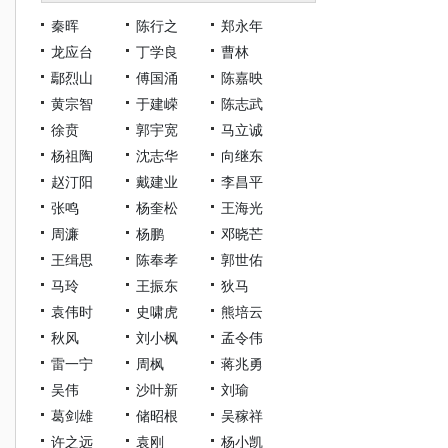
秦晖
陈行之
郑永年
龙应台
丁学良
曹林
鄢烈山
傅国涌
陈嘉映
黄宗智
于建嵘
陈志武
徐贲
郭宇宽
马立诚
杨祖陶
沈志华
向继东
赵汀阳
戴建业
李昌平
张鸣
杨奎松
王海光
周濂
杨鹏
邓晓芒
王缉思
陈奉孝
郭世佑
马玲
王振东
狄马
袁伟时
史啸虎
熊培云
秋风
刘小枫
孟令伟
雷一宁
周枫
蒋兆勇
吴伟
沙叶新
刘瑜
葛剑雄
储昭根
吴稼祥
许之远
袁刚
杨小凯