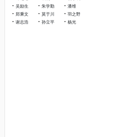
吴励生
朱学勤
潘维
郑秉文
莫于川
羽之野
谢志浩
孙立平
杨光