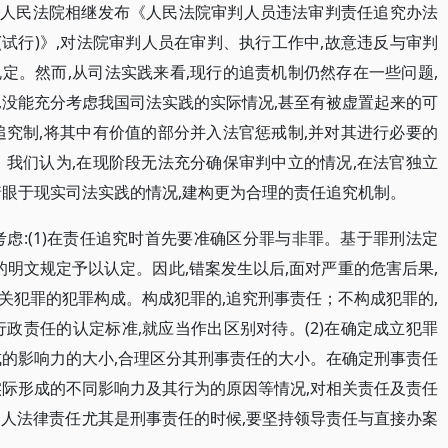
,最高人民法院相继发布《人民法院审判人员违法审判责任追究办法
(试行)》,对法院审判人员在审判、执行工作中,故意违反与审判
定。然而,从司法实践来看,现行的追责机制仍然存在一些问题,
,没能充分考虑我国司法实践的实际情况,甚至有被虚置起来的可
追究制,将其中有价值的部分并入法官惩戒制,并对其进行必要的
。我们认为,在现阶段无法充分确保审判中立的情况,在法官独立
着眼于现实司法实践的情况,建构更为合理的责任追究机制。
虑:(1)在责任追究时首先要准确区分罪与非罪。基于罪刑法定
的明文规定予以认定。因此,错案发生以后,面对严重的危害后果,
关犯罪的犯罪构成。构成犯罪的,追究刑事责任；不构成犯罪的,
政责任的认定标准,就应当作出区别对待。(2)在确定成立犯罪
成的影响力的大小,合理区分其刑事责任的大小。在确定刑事责任
实际形成的不同影响力及其行为的原因等情况,对相关责任及责任
个人法律责任尤其是刑事责任的时候,要坚持领导责任与直接办案