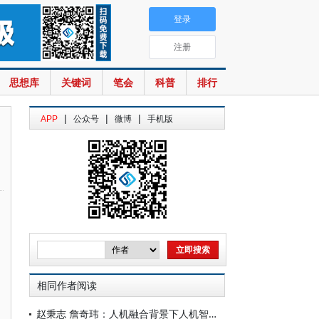
登录
注册
思想库
关键词
笔会
科普
排行
|
|
|
APP
公众号
微博
手机版
相同作者阅读
赵秉志 詹奇玮：人机融合背景下人机智能体的刑事责任探究