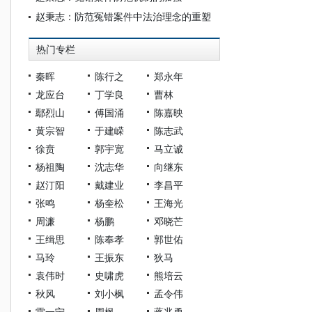
赵秉志：防范冤错案件中法治理念的重塑
热门专栏
秦晖
陈行之
郑永年
龙应台
丁学良
曹林
鄢烈山
傅国涌
陈嘉映
黄宗智
于建嵘
陈志武
徐贲
郭宇宽
马立诚
杨祖陶
沈志华
向继东
赵汀阳
戴建业
李昌平
张鸣
杨奎松
王海光
周濂
杨鹏
邓晓芒
王缉思
陈奉孝
郭世佑
马玲
王振东
狄马
袁伟时
史啸虎
熊培云
秋风
刘小枫
孟令伟
雷一宁
周枫
蒋兆勇