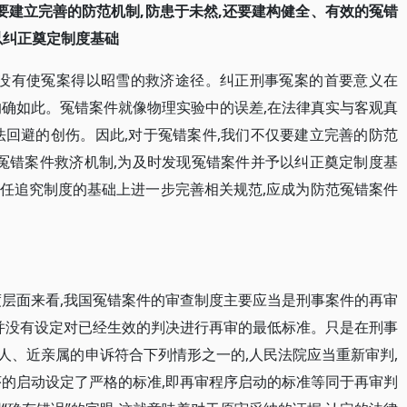
要建立完善的防范机制,防患于未然,还要建构健全、有效的冤错
以纠正奠定制度基础
是没有使冤案得以昭雪的救济途径。纠正刑事冤案的首要意义在
的确如此。冤错案件就像物理实验中的误差,在法律真实与客观真
法回避的创伤。因此,对于冤错案件,我们不仅要建立完善的防范
的冤错案件救济机制,为及时发现冤错案件并予以纠正奠定制度基
任追究制度的基础上进一步完善相关规范,应成为防范冤错案件
度层面来看,我国冤错案件的审查制度主要应当是刑事案件的再审
国并没有设定对已经生效的判决进行再审的最低标准。只是在刑事
理人、近亲属的申诉符合下列情形之一的,人民法院应当重新审判,
序的启动设定了严格的标准,即再审程序启动的标准等同于再审判