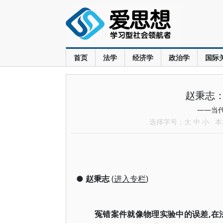
首页
法学
经济学
政治学
国际
赵秉志
——当
选择字号：
大
中
小
本文
●
赵秉志
(
进入专栏
)
冤错案件就像物理实验中的误差,在