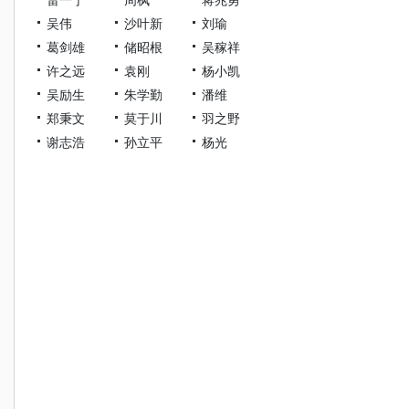
吴伟
沙叶新
刘瑜
葛剑雄
储昭根
吴稼祥
许之远
袁刚
杨小凯
吴励生
朱学勤
潘维
郑秉文
莫于川
羽之野
谢志浩
孙立平
杨光