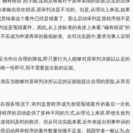
“确有错误”的字眼,这就意味着对于原审采纳的证据,认定的法律
者确实存在错误,原审判决是不当的。但是,从理论上来说,如果
就意味着这个案件已经是错案了。那么启动审判监督程序就不是
判这是冤错案件。因此,从上述标准的表述上来看,“确有错误”的
它不应成为申请再审的最低标准。在司法实践中,要求当事人证明
,应当作出合理的降低,即只要行为人能够对原审判决据以认定的
的唯一性即可,而不需要提出新的证据。
标准应当能够对原审判决所认定的证据链提出合理的质疑,从而否
。
,在很多情况下,审判监督程序成为发现冤错案件的最后一次机
督程序的启动提供了多种不同的方式,从理论上来讲,即使生效判
渠道得到及时的救济。但从司法实践来看,近年来提出刑事申诉的
诉而启动再审程序的案件数量却微不足道。我国学者一般认为,在