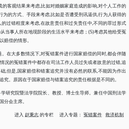
造成的客观结果来考虑,比如对婚姻家庭造成的影响,对个人工作的
侵权行为的方式、手段来考虑,比如是否遭受刑讯逼供,行为人获得的
人的过错程度来考虑,在故意责任和过失责任中,不同的罪过形式
)从当事人所在地现阶段的生活水平来考虑；(5)考虑其他给受冤
以赔偿的情形。
题。在大多数情况下,对冤错案件进行国家赔偿的同时,都会伴随
情况的冤错案件中都存在司法工作人员过失或者故意的过错,追
础,但是,国家赔偿和错案追究并没有必然的联系,不能因为作出
追究。原因在于国家赔偿与错案追究的责任根据是不同的。
科学研究院暨法学院院长、教授、博士生导师。兼任中国刑法学
国分会主席。
进入
赵秉志
的专栏 进入专题：
冤错案件
救济机制