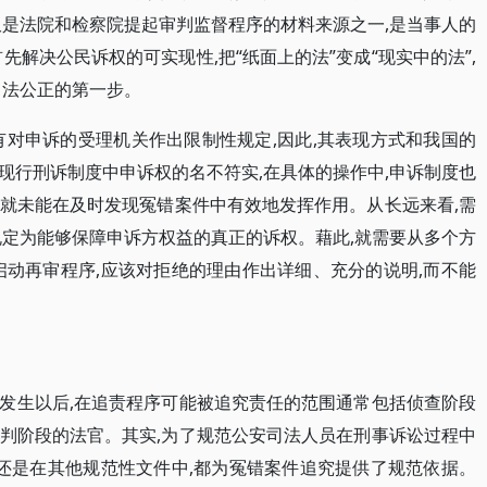
仅是法院和检察院提起审判监督程序的材料来源之一,是当事人的
先解决公民诉权的可实现性,把“纸面上的法”变成“现实中的法”,
司法公正的第一步。
有对申诉的受理机关作出限制性规定,因此,其表现方式和我国的
现行刑诉制度中申诉权的名不符实,在具体的操作中,申诉制度也
也就未能在及时发现冤错案件中有效地发挥作用。从长远来看,需
规定为能够保障申诉方权益的真正的诉权。藉此,就需要从多个方
启动再审程序,应该对拒绝的理由作出详细、充分的说明,而不能
发生以后,在追责程序可能被追究责任的范围通常包括侦查阶段
判阶段的法官。其实,为了规范公安司法人员在刑事诉讼过程中
,还是在其他规范性文件中,都为冤错案件追究提供了规范依据。