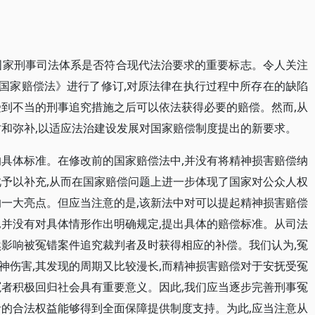
国家刑事司法体系是否符合现代法治要求的重要标志。令人关注
又对《国家赔偿法》进行了修订,对原法律在执行过程中所存在的缺陷
受到不当的刑事追究措施之后可以依法获得必要的赔偿。然而,从
讨和弥补,以适应法治建设发展对国家赔偿制度提出的新要求。
的具体标准。在修改前的国家赔偿法中,并没有将精神损害赔偿纳
此予以补充,从而在国家赔偿问题上进一步体现了国家对公众人权
的一大亮点。但应当注意的是,该新法中对可以提起精神损害赔偿
件,并没有对具体情形作出明确规定,提出具体的赔偿标准。从司法
然影响被冤错案件追究裁判者及时获得相应的补偿。我们认为,冤
神伤害,其发现的周期又比较漫长,而精神损害赔偿对于安抚受冤
冤者积极回归社会具有重要意义。因此,我们应当逐步完善刑事冤
者的合法权益能够得到全面保障提供制度支持。为此,应当注意从