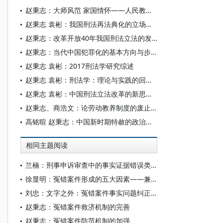
赵秉志：大师风范 家国情怀——人民教育家高铭暄先生的三个心愿
赵秉志 袁彬：我国刑法再法典化的立场与选择
赵秉志：改革开放40年我国刑法立法的发展及其完善
赵秉志：当代中国犯罪化的基本方向与步骤——以《刑法修正案（九）》为主要视角
赵秉志 袁彬：2017刑法学研究综述
赵秉志 袁彬：刑法学：理论与实践的回顾、反思及前瞻
赵秉志 袁彬：中国刑法立法改革的新思维——以《刑法修正案（九）》为中心
赵秉志、商浩文：论劳动教养制度的废止与刑法调整
高铭暄 赵秉志：中国新时期特赦的政治与法治意义
相同主题阅读
兰楠：刑事申诉审查中的事实证据错误类型化
徐显明：冤错案件形成的五大因素——兼论证据科学的价值
刘忠：文字之外：冤错案件事实问题纠正机制分析
赵秉志：冤错案件救济机制的完善
赵秉志：冤错案件防范机制的加强