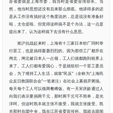
苏省委就是上海市委，我当时是省委宣传部长。当
然，他当时思想还没有后来那么彻底。他讲得多的还
是从工作没有搞好这个角度说的，总是说没有准备好
啦，太仓促啦。但觉得这样搞不是个办法，这一点是
提出来了。认为这样搞下去没有什么意思。
淞沪抗战起来时，上海有十三家日本纱厂同时举
行罢工，也是搞得轰轰烈烈的。因为那些工厂都开在
闸北，闸北被日本人一占领，工人们就都跑到租界上
来了。工人们都有爱国心，于是就组织一个罢工委员
会，为了维持工人生活，就靠“民反”（全称为“上海民
众反日救国联合会”一笔者注）在社会上募捐开粥场。
每天每个工人可以领两餐稀饭。有一天宋庆龄通过人
向我们表示要捐两千元，那时两千元可不简单，是光
洋呵。但这时凯丰就主张不接受，我就主张接受。凯
丰那时在团中央，我在江苏省委宣传科。我就去跟闻