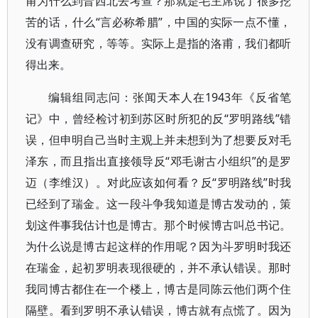
甫为什么到晋西北去考查？那就是毛主席说了很多挖
苦的话，什么“言必称希腊”，中国的实际一点不懂，
没有调查研究，等等。实际上是指的洛甫，我们都听
得出来。
编辑组同志问：张闻天本人在1943年《反省笔
记》中，曾经检讨初到苏区时所犯的反“罗明路线”错
误，但申明自己当时主观上并未想到为了想要反对毛
泽东，而且指出直接领导反“邓毛谢古小组织”的是罗
迈（李维汉）。对此应该如何看？反“罗明路线”时我
已经到了瑞金。这一段斗争我知道是博古发动的，策
划这件事我估计也是博古。那个时候博古叫总书记。
为什么说是博古起这样的作用呢？因为斗罗明时我还
在瑞金，起初罗明表现很硬的，并不承认错误。那时
我同博古都住在一个楼上，博古是同陈云他们两个住
隔壁。看到罗明不承认错误，博古就有点慌了。因为