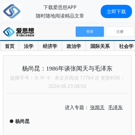
下载爱思想APP
立即下载
随时随地阅读精品文章
登录
注册
首页
法学
经济学
政治学
国际关系
社会学
杨尚昆：1986年谈张闻天与毛泽东
选择字号：
大
中
小
本文共阅读 17764 次 更新时间：
2024-08-23 08:50
进入专题：
张闻天
毛泽东
●
杨尚昆