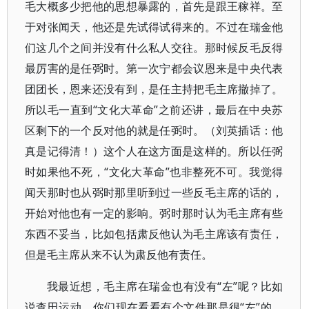
毛大概多少把他的思想暴露的，首先是跟王稼祥。至
于对张闻天，他还是先试得试得来的。不过在瑞金他
们这几个之间并没有什么私人交往。那时候反毛反得
最厉害的是任弼时。第一次宁都会议恩来是中央代表
团团长，恩来还没有到，是任主持把毛主席撤掉了。
所以毛一直到“文化大革命”之前还讲，最后在中央苏
区剩下的一个反对他的就是任弼时。（刘英插话：他
真是记得清！）这个人在这方面是这样的。所以任弼
时如果他不死，“文化大革命”也非整死不可。我觉得
闻天那时也从弼时那里听到过一些反毛主席的话的，
开始对他也有一定的影响。弼时那时认为毛主席有些
东西不妥当，比如包括肃反他认为毛主席该有责任，
但是毛主席从来不认为肃反他有责任。
我最近想，毛主席在瑞金也有没有“左”呢？比如
说查田运动，你们现在看看有个文件那是很“左”的，