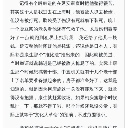
记得有个叫韩进的在延安审查时把他整得很苦。
其实这个人是我过去在上海时，他被敌人抓去枪毙，
但没有被打死。脑袋受了伤没有死就躺下装死。晚上
一个卖豆浆的老头看他还有气救了他。以后伤稍微养
好了一点就跑到租界上找到我，我还给了他几十块
钱。延安整他时怀疑他是托派，还说他是日本人，实
际都是康生那个“推比法”推出来的，因此就被关过，
当时举证就说韩进是已经被敌人枪毙了的。实际上康
生那个时候想搞老干部。中直机关就有十几个老干部
上了名单要准备抓起来的，房子都准备好了，这我是
知道的。就是因为柯庆施这一关没有能攻下来，就觉
得没有把握，康生就赶紧收场。如果柯庆施那个时候
乱扯一下，那就不得了啦。那个时候还私设公堂，实
际上就等于“文化大革命”的预演，不过范围很小。
党校还搞出一个什么“红旗党”，这也是康生搞