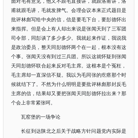
面对毛有意见，他又不跟毛直接讲，就跟洛甫讲，洛
甫就跟毛讲，毛就发脾气。会理会议本来正式题目是
批评林彪写给中央的信，信是要毛下台，要彭德怀出
来指挥。但是会上有人却出来说是张闻天到了三军团
司令部，同彭谈了多少多少。我就起来作证，我说我
是政治委员，整天同彭德怀两个在一起，根本没有这
个事。张闻天没有到过三兵团。所以这就怀疑到张闻
天同彭德怀联合起来反对毛主席。这根本是个冤枉，
毛主席却一直深信不疑。我以为毛同张的疙瘩那个时
候就结下了。不然为什么明明是要批评林彪那封反毛
主席的信，结果却又要把张闻天同彭德怀拉出来？那
个会上非常紧张呵。
瓦窑堡的一场争论
长征到达陕北之后关于战略方针问题党内实际是