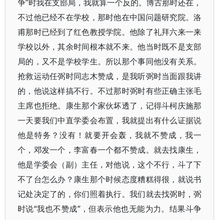
争”时我在支部局，我就算一个反的。博古那时还在，
不过他已经不在学校，那时他在中国问题研究院。洛
甫那时已经到了红色教授学院。他除了礼拜六来一来
学校以外，其余时间根本就不来。他当时既不是支部
局的，又不是学校学生。所以那个事同他没有关系。
抢救运动任弼时同志木赞成，是我听弼时当面跟我讲
的，他说这样搞不行。不过那时弼时有些正确主张毛
主席也拒绝。康生那个家伙坏透了，记得斗柯庆施那
一天要我们中直学委会布置，我就提出有什么证据说
他是特务？没有！就要开会轰，我就不赞成，我一
个，邓发一个，李富春一个都不赞成。就去找康生，
他是学委会（副）主任，对他说，这个不行，斗了下
不了台怎么办？康生那个时候态度糟糕得很，就说书
记处决定了的，你们照着执行。我们就去找弼时，弼
时说“我也不赞成”，但表示他也无能为力。结果斗争