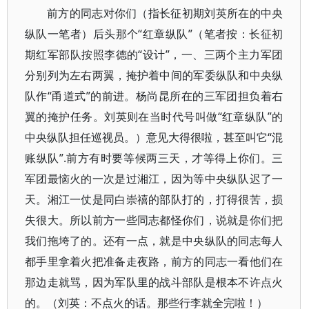
前方的同志对你们（指长征初期刘英所在的中央
纵队一笔者）后头那个“红章纵队”（笔者按：长征初
期红军部队按照李德的“设计”，一、三两个主力军团
分别列为左右两翼，掩护着中间的军委纵队和中央纵
队作“甬道式”的前进。杨尚昆所在的三军团担负着右
翼的掩护任务。刘英则在当时代号叫做“红章纵队”的
中央纵队担任巡视员。）意见大得很啦，甚至叫它“混
账纵队”.前方有时要等候两三天，才等得上你们。三
军团最恼火的一次是过湘江，因为等中央纵队迟了一
天。湘江一仗是同白崇禧的部队打的，打得很苦，损
失很大。所以前方一些同志都怪你们，说就是你们把
我们拖垮了的。还有一点，就是中央纵队的同志每人
都手里拿着火把准备走夜路，前方的同志一看他们在
那边走就骂，因为军队里的战斗部队是根本不许点火
的。（刘英：不点火的话。那些行李就全完啦！）