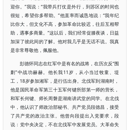
迎你。”我说：“我带兵打仗是外行，到苏区的时间也
很短，希望你多帮助。”他直率而诚恳地说：“我年纪
比你大，但文化不高，参加革命比较迟，往后互相帮
助，遇事多商量。”这以后，我们经常促膝夜谈，日益
加深了彼此间的了解。他对我几乎是无话不说。我真
是非常尊敬他，佩服他。
彭德怀同志在红军中是有名的战将，在历次反“围
剿”中战功赫赫。他长我11岁，从小当过牧童、堤
工，18岁参加湘军，是行伍出身。北伐军到湖南时，
他是国民革命军第三十五军何键所部第一师的营长，
和军长何键、师长周磐是湖南讲武堂的同学。在北伐
中，他认识了师政治部秘书、共产党员段德昌，接受
了共产党的政治主张。他曾向段提出入党要求，段
说：党中央决定，不在北伐军中发展党员。大革命失