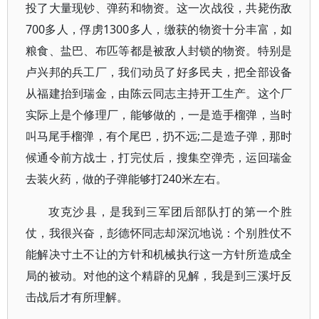
投了大量现钞、弹药和物资。这一次战役，共毙伤敌
700多人，俘虏1300多人，缴获的物资十分丰富，如
粮食、盐巴、布匹等都是被敌人封锁的物资。特别是
卢兴邦的兵工厂，我们动员了好多民夫，把全部设备
从福建抬到瑞金，由陈云同志主持开工生产。这个厂
实际上是个修理厂，能够做的，一是造手榴弹，当时
叫马尾手榴弹，有个尾巴，扔不远;二是造子弹，那时
候通令前方战士，打完仗后，搜集空弹壳，运回瑞金
去装火药，做的子弹能够打240米左右。
攻克沙县，是我到三军团后部队打的第一个胜
仗，我很兴奋，彭德怀同志却深沉地说：个别胜仗不
能解决寸土不让的方针和机械执行这一方针所造成全
局的被动。对他的这个精辟的见解，我是到三溪圩反
击战后才有所理解。