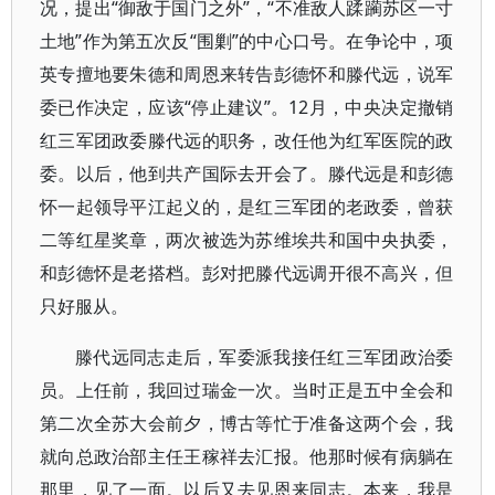
况，提出“御敌于国门之外”，“不准敌人蹂躏苏区一寸
土地”作为第五次反“围剿”的中心口号。在争论中，项
英专擅地要朱德和周恩来转告彭德怀和滕代远，说军
委已作决定，应该“停止建议”。12月，中央决定撤销
红三军团政委滕代远的职务，改任他为红军医院的政
委。以后，他到共产国际去开会了。滕代远是和彭德
怀一起领导平江起义的，是红三军团的老政委，曾获
二等红星奖章，两次被选为苏维埃共和国中央执委，
和彭德怀是老搭档。彭对把滕代远调开很不高兴，但
只好服从。
滕代远同志走后，军委派我接任红三军团政治委
员。上任前，我回过瑞金一次。当时正是五中全会和
第二次全苏大会前夕，博古等忙于准备这两个会，我
就向总政治部主任王稼祥去汇报。他那时候有病躺在
那里，见了一面。以后又去见恩来同志。本来，我是