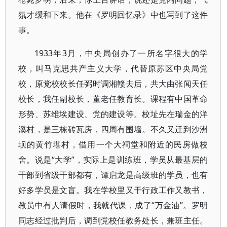
氛才缓和下来。他在《罗明回忆录》中也写到了这件
事。
1933年3月，中央局创办了一所名字很大的学
校，叫马克思共产主义大学，代替原苏区中央局党
校，原党校校长任弼时调湘赣去后，共大由张闻天任
校长，我任副校长，董老任教育长。课程有中国革命
形势、苏维埃建设、党的建设等。校址先在瑞金的洋
溪村，是三栋砖瓦房，四周有围墙。不久又迁到沙洲
坝的黄竹堪村，借用一个大祠堂和附近的民房做校
舍。说是“大学”，实际上是训练班，学员从最基层的
干部到省级干部都有，谭启龙是高级班的学员，也有
好多学员是文盲。我在学校里又干行政工作又教书，
教员中有人请假时，我就代课，成了“万金油”。罗明
同志经过批判后，调到党校任教务处长，兼班主任。