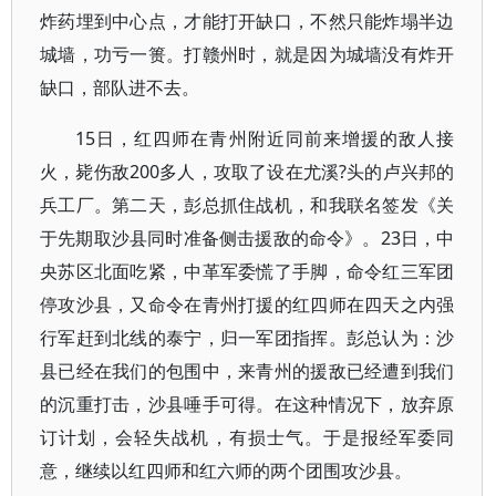
炸药埋到中心点，才能打开缺口，不然只能炸塌半边
城墙，功亏一篑。打赣州时，就是因为城墙没有炸开
缺口，部队进不去。
15日，红四师在青州附近同前来增援的敌人接
火，毙伤敌200多人，攻取了设在尤溪?头的卢兴邦的
兵工厂。第二天，彭总抓住战机，和我联名签发《关
于先期取沙县同时准备侧击援敌的命令》。23日，中
央苏区北面吃紧，中革军委慌了手脚，命令红三军团
停攻沙县，又命令在青州打援的红四师在四天之内强
行军赶到北线的泰宁，归一军团指挥。彭总认为：沙
县已经在我们的包围中，来青州的援敌已经遭到我们
的沉重打击，沙县唾手可得。在这种情况下，放弃原
订计划，会轻失战机，有损士气。于是报经军委同
意，继续以红四师和红六师的两个团围攻沙县。