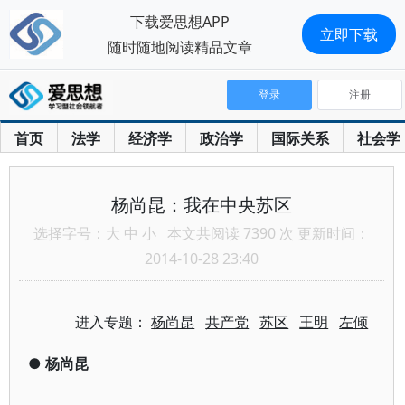
下载爱思想APP
立即下载
随时随地阅读精品文章
登录
注册
首页
法学
经济学
政治学
国际关系
社会学
杨尚昆：我在中央苏区
选择字号：
大
中
小
本文共阅读 7390 次 更新时间：
2014-10-28 23:40
进入专题：
杨尚昆
共产党
苏区
王明
左倾
●
杨尚昆