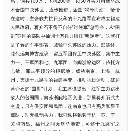
昌，调兵100万，飞机200架，以50万兵力用堡垒战
术合围中央苏区，逐步推进，企图“竭泽而渔”。恰恰
在这时，主张联共抗日反蒋的十九路军宣布成立福建
人民政府。蒋介石不得不自任“讨逆军”总司令，从“围
剿”苏区的部队中抽调十万兵力镇压“叛逆者”。这就打
乱了蒋的军事部署，减轻中央苏区的压力。彭德怀、
滕代远向博古建议：留五军团保卫中央苏区，集中主
力一、三军团和七、九军团，向闽浙赣边区，依托方
志敏、邵式平领导的根据地，威胁南京、上海、杭
州，支援十九路军的福建事变，推动抗日运动，破坏
蒋介石的“围剿”计划。毛主席也提出：红军主力跳出
敌人的包围圈，向苏浙皖地区突进，那里蒋介石兵力
空虚，只有保安团和民团，连南京也只有宪兵和警卫
部队，别无机动兵力，我可纵横弛骋于杭、苏、宁、
芜和南昌、福州之间无堡垒地带，可解十九路军之