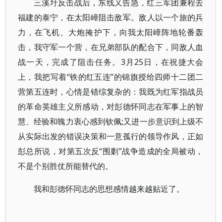
三溪圩反击战后，东线又告急，红三军团兼程去
福建的泰宁，在太阳嶂阻击敌军。敌人以一个旅的兵
力，在飞机、大炮掩护下，向我太阳嶂阵地轮番轰
击，我守军一个营，在兄弟部队的配合下，同敌人血
战一天，完成了阻击任务。3月25日，在祝捷大会
上，我把写着“铁的红五连”的锦旗授给四师十二团二
营第五连时，心情是错综复杂的：我既为红军指战员
的革命英雄主义所感动，对彭德怀同志在军事上的智
慧、经验和魄力衷心感到钦佩;又进一步意识到上级不
从实际出发的错误决策和一意孤行的领导作风，正如
彭总所说，对第五次反“围剿”战争造成的全局被动，
不是个别胜仗所能替代的。
我和彭德怀同志的思想感情越来越贴近了。