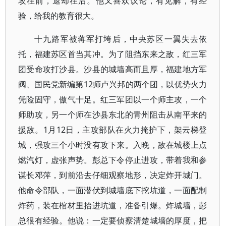
攻在前，退却在后。他又喜欢议论，有见解，有经
验，给我的教育很大。
十九路军被蒋军打垮后，中央苏区一翼失去依
托，福建苏区首当其冲。为了阻挡东来之敌，红三军
团受命攻打沙县。沙县的城墙高而且厚，福建地方军
阀、国民党新编第12师卢兴邦的两个团，以优势火力
凭险固守，傲气十足。红三军团以一个师主攻，一个
师助攻，另一个师在沙县东北的青州阻击从南平来的
援敌。1月12日，主攻部队在火力掩护下，架云梯登
城，强攻三个小时没有攻下来。入晚，敌在城楼上点
燃汽灯，虚张声势。彭总下令停止进攻，带着我和参
谋长邓萍，到前沿去仔细观察地形，决定炸开城门。
他命令部队，一面潜伏到城墙底下挖坑道，一面配制
炸药，装在棺材里抬进坑道，准备引爆。炸城墙，彭
总很有经验。他说：一定要侦察清楚城墙的厚度，把