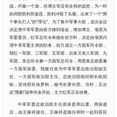
战，歼敌一个旅，但博古等没有全局的设想，为一时
的局部胜利所迷惑，胜利冲昏了头脑，出来了一个“两
个拳头打人”的“理论”。为了集中军事大权，这次会议
决定将中革军委由前方移到瑞金，增加博古、项英为
军委委员，红军总司令朱德在前方时，决定由项英代
理中革军委主席的职务，前方成立一方面军司令部，
辖红一军团、三军团、五军团，后来又有八军团、九
军团。朱总司令兼一方面军总司令，周恩来总政委兼
一方面军政委。我被任命为中革军委总政治部副主
任、一方面军政治部主任。总政治部组织部长欧阳
钦，宣传部长徐梦秋，秘书长萧向荣。当时，五次
反“围剿”战争尚未开始，主力红军正在休整。
中革军委总政治部主任原来是周以栗。周病逝
后，由王稼祥接任。王稼祥是随任弼时一起到苏区