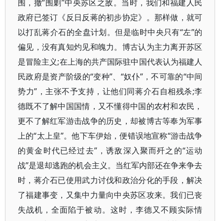
围，撤“围剿”中央苏区之敌。当时，我们和福建人民
政府已签订《反日反蒋的初步协定》。那样做，就可
以打乱蒋介石的全盘计划。但是临时中央只有“左”的
偏见，没有真知灼见和魄力。博古认为主力离开苏区
是冒险主义;在上海的共产国际驻中国代表认为福建人
民政府是资产阶级的“变种”、“奴仆”，不可靠的“中间
势力”，主张不予支持，让他们同蒋介石自相残杀;李
德既不了解中国国情，又不懂得中国的农村和农民，
更不了解红军游击战争的历史，却被博古等奉为军事
上的“太上皇”。他下车伊始，便错误地宣称“游击战争
的黄金时代已经过去”，诱敌深入聚而歼之的“运动
战”是退却逃跑的机会主义。当红军内部还在争来争去
时，蒋介石已使用武力讨伐和政治分化的手段，解决
了福建事变，又集中力量向中央苏区攻来。我们已丧
失战机，全面陷于被动。这时，李德又不顾实际情