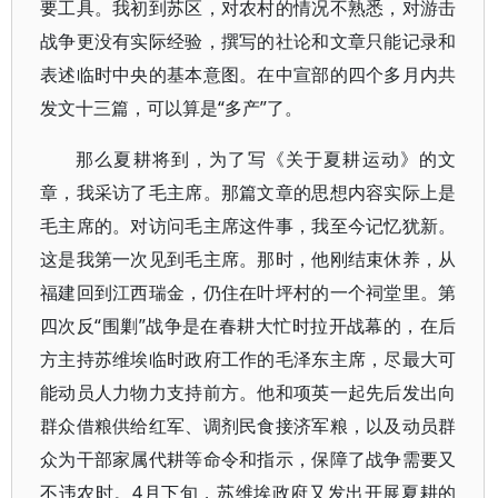
要工具。我初到苏区，对农村的情况不熟悉，对游击
战争更没有实际经验，撰写的社论和文章只能记录和
表述临时中央的基本意图。在中宣部的四个多月内共
发文十三篇，可以算是“多产”了。
那么夏耕将到，为了写《关于夏耕运动》的文
章，我采访了毛主席。那篇文章的思想内容实际上是
毛主席的。对访问毛主席这件事，我至今记忆犹新。
这是我第一次见到毛主席。那时，他刚结束休养，从
福建回到江西瑞金，仍住在叶坪村的一个祠堂里。第
四次反“围剿”战争是在春耕大忙时拉开战幕的，在后
方主持苏维埃临时政府工作的毛泽东主席，尽最大可
能动员人力物力支持前方。他和项英一起先后发出向
群众借粮供给红军、调剂民食接济军粮，以及动员群
众为干部家属代耕等命令和指示，保障了战争需要又
不违农时。4月下旬，苏维埃政府又发出开展夏耕的