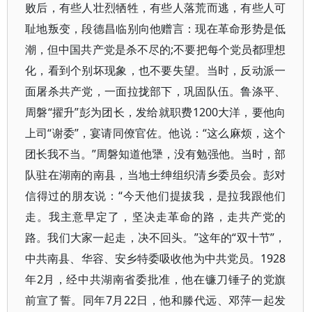
败后，有些人壮烈牺牲，有些人落荒而逃，有些人可
耻地叛变，段德昌临别向他赠言：现在革命形势是低
潮，但中国共产党是杀不尽的;不要把每个党员都理想
化，看到个别坏现象，也不要失望。当时，反动派一
面屠杀共产党，一面拉拢部下，巩固队伍。鲁涤平、
周磐“擢升”彭为团长，发给就职费1200大洋，要他向
上司“谢委”，宴请同僚官佐。他说：“这么麻烦，这个
团长我不当。”周磐知道他犟，没有勉强他。当时，部
队驻在湖南的南县，当地士绅组织清乡委员会。彭对
信得过的朋友说：“今天他们提拔我，是拉我跟他们
走。我主意早定了，坚决走革命的路，走共产党的
路。我们大家一起走，决不回头。”这年的“双十节”，
中共南县、华容、安乡特委吸收他为中共党员。1928
年2月，经中共湖南省委批准，他在镰刀锤子的党旗
前宣了誓。同年7月22日，他和滕代远、邓萍一起发