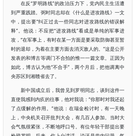
在反“罗明路线”的政治压力下，党内民主生活遭
到严重践踏。弼时同志却在《什么是进攻路线》一文
中，提出要“纠正过去一些同志对进攻路线的错误解
释”。他说：不应把“进攻路线”看成是单纯的军事进
攻，“在军事上，有时在某一方面是要采取防御甚至暂
时的退却，为着在主要方面去消灭敌人的。”这是公开
发表的和博古等调门不合拍的惟一一篇文章。正因为
如此，博古认为他“不合手”，两个月后，把他调离中
央苏区到湘赣省去了。
新中国成立后，我曾见到罗明同志，谈到这件一
直使我感到内疚的往事，他对我说：“你那时对我还起
了点缓解的作用。”他说：在瑞金检讨时，有一天晚
上，中央机关召开批判大会，有几百人参加。当时大
会气氛很紧张，不断地呼口号。有位年轻干部提出要
枪毙罗明，后来，你上台讲话，说还是党内问题，气