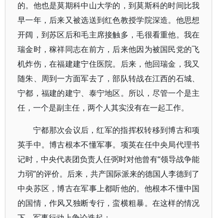
的。他也是莫期科中山大学的，到莫斯科的时间比我
早一年，后来又被选送到红色教授学院深造。他思想
开阔，到苏区后和毛主席接触多，毛很看重他。我在
瑞金时，稼祥同志在前方，后来他因为被国民党的飞
机炸伤，在福建建宁住医院。后来，他回瑞金，我又
随朱、周到一方面军去了，部队转战在江西的石城、
宁都，福建的建宁、泰宁地区。所以，尽管一个是主
任，一个是副主任，两个人其实没有在一起工作。
宁都那次会议后，红军的指挥权转移到博古和项
英手中。博古根本不懂军事。项英在任中央局代理书
记时，中央代表团负责人任弼时对他曾有“领导战争能
力弱”的评价。后来，共产国际派来的德国人李德到了
中央苏区，博古在军事上都听他的。他根本不懂中国
的国情，作风又独断专行，蛮横粗暴。在这样的情况
下，军事行动上争论迭起：