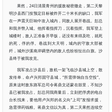
果然，24日清晨青州的援敌秘密撤走，第二天黎
明沙县西门按预定目标被炸开二十米长的缺口，我军
在一声震天巨响中攻入城内，同敌人展开巷战。彭总
和我并辔入城。他挥着指挥刀，沉着指挥。我军登上
城楼时，敌人正准备开早饭，还没有来得及吃，就死
的死，俘的俘。巷战到大天明，城内的守敌大部被
歼，城外沙溪南岸碉堡内的敌人也纷纷扯出白旗。沙
县终于被我攻克。
我军攻占沙县后，敌机一架飞临沙县城上空，散
发传单，命卢兴邦固守县城，“所需弹饷自当空投”。
原来这时敌东路军总司令蒋鼎文还蒙在鼓里，不知沙
县已被我攻占。彭总同我商量后，立刻把俘虏的电台
台长找来，要他用卢兴邦的名义向“上司”发报求援，
急需弹药钱粮。蒋鼎文信以为真，第二天果然连续空