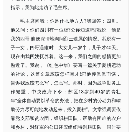
指示，我为此走访了毛主席。
毛主席问我：你是什么地方人?我回答：四川。
他又问：你们四川有一位杨?公你知道吗?我说：他是
我的四哥!他便深情地询问烈士遗属的情况。我说有一
子一女，四哥遇难时，大女儿一岁半，儿子才40天。
现在由我四嫂抚养着。这一来，我们之间的感情更加
贴近了。我说，《红色中华》要写一篇关于夏耕运动
的社论，这篇文章应该怎样写才好?他便侃侃而谈，
告诉我应该怎么写，怎么写。那时，因为战争勤务工
作繁重，中央政府下令：苏区18岁到40岁的青壮
年“全体自动要以革命的办法，把在乡村的劳动力和辅
助劳力尽可能地发动起来，投入夏耕”。文章强调要依
靠党支部和贫农团，组织耕田队，帮助有困难的农户
和乡村，对红军的公田还应组织特别耕田队，同时要