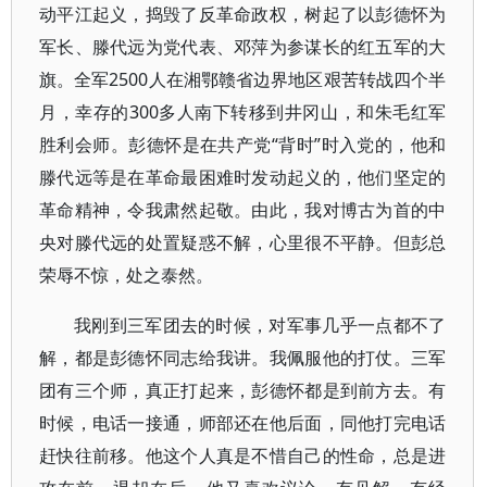
动平江起义，捣毁了反革命政权，树起了以彭德怀为
军长、滕代远为党代表、邓萍为参谋长的红五军的大
旗。全军2500人在湘鄂赣省边界地区艰苦转战四个半
月，幸存的300多人南下转移到井冈山，和朱毛红军
胜利会师。彭德怀是在共产党“背时”时入党的，他和
滕代远等是在革命最困难时发动起义的，他们坚定的
革命精神，令我肃然起敬。由此，我对博古为首的中
央对滕代远的处置疑惑不解，心里很不平静。但彭总
荣辱不惊，处之泰然。
我刚到三军团去的时候，对军事几乎一点都不了
解，都是彭德怀同志给我讲。我佩服他的打仗。三军
团有三个师，真正打起来，彭德怀都是到前方去。有
时候，电话一接通，师部还在他后面，同他打完电话
赶快往前移。他这个人真是不惜自己的性命，总是进