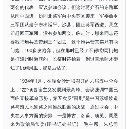
两会的代表，应该参加会议，但这时蒋介石的东路军
从闽中西进，协同北路军向中央苏区袭来，军委命令
三军团从建宁东出延平、沙县，阻止蒋军西进。我立
即赶回三军团，没有参加两会。临走时，恩来同志还
要我把炮兵营带到三军团去。这个炮兵营其实只有两
门炮，100多发炮弹，但在那时已经了不得啦!两门炮
是打漳州时缴获的，长征时还抬着，到过草地时才砸
烂了扔到河里，那是后话了。
1934年1月，在瑞金沙洲坝召开的六届五中全会
上，“左”倾冒险主义发展到最高峰。会议强调中国已
面临直接革命形势，第五次反“围剿”是中国苏维埃道
路与殖民地道路之间谁战胜谁的决战。通过两会，中
央在人事方面的安排：一是博古、洛甫、项英、周恩
来为政治局常委(即书记处书记)，毛主席、朱总司