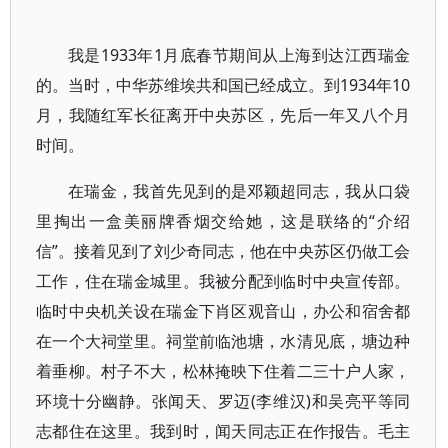
我是1933年1月底春节期间从上海到达江西瑞金
的。当时，中华苏维埃共和国已经成立。到1934年10
月，我随红军长征离开中央苏区，先后一年又八个月
时间。
在瑞金，我首先见到的是邓颖超同志，我从口袋
里掏出一盒美丽牌香烟交给她，这是联络的“介绍
信”。接着见到了刘少奇同志，他在中央苏区仍做工会
工作，住在瑞金城里。我被分配到临时中央宣传部。
临时中央机关设在瑞金下肖区观音山，办公和宿舍都
在一个大祠堂里。祠堂前临池塘，水清见底，塘边种
着垂柳。村子不大，松林掩映下住着二三十户人家，
环境十分幽静。张闻天、罗迈(李维汉)和吴亮平等同
志都住在这里。我到时，闻天同志正在作报告。毛主