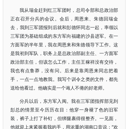
我从瑞金赶到红三军团时，总司令部和总政治部
正在召开分兵的会议。会后，周恩来、朱德回瑞金
去，我到三军团报到后就和彭德怀同志一起，率领以
三军团为基础组成的东方军向福建的沙县进军。在一
方面军的半年里，我在周恩来和朱德领导下工作。这
是我初到军队，职务上是总政治部副主任、一方面军
政治部主任，但该怎么工作，主任王稼祥没有交待，
我也有点鲁莽，没有问。后来是靠周恩来同志把着
手，一点一点地教我。我写个训令之类的文件，都先
送给他看过。他确实是一个诲人不倦的好老师。
分兵以后，东方军入闽。我在三军团指挥部见到
彭总的情景至今历历在目：他穿一身褪了色的旧军
装，裤子上打了补钉，但绑腿裹得很整齐。一见面，
他就迎上来紧握着我的手，用浓重的湖南口音说：“欢