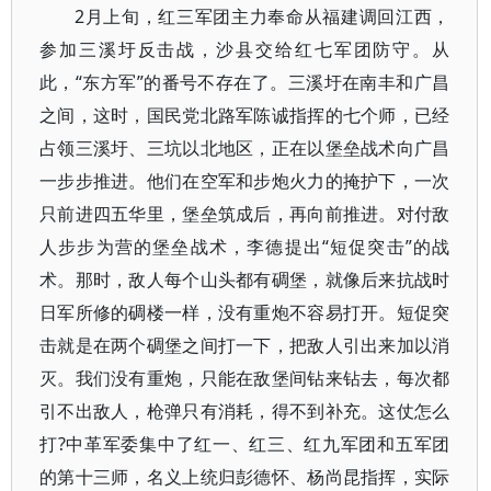
2月上旬，红三军团主力奉命从福建调回江西，
参加三溪圩反击战，沙县交给红七军团防守。从
此，“东方军”的番号不存在了。三溪圩在南丰和广昌
之间，这时，国民党北路军陈诚指挥的七个师，已经
占领三溪圩、三坑以北地区，正在以堡垒战术向广昌
一步步推进。他们在空军和步炮火力的掩护下，一次
只前进四五华里，堡垒筑成后，再向前推进。对付敌
人步步为营的堡垒战术，李德提出“短促突击”的战
术。那时，敌人每个山头都有碉堡，就像后来抗战时
日军所修的碉楼一样，没有重炮不容易打开。短促突
击就是在两个碉堡之间打一下，把敌人引出来加以消
灭。我们没有重炮，只能在敌堡间钻来钻去，每次都
引不出敌人，枪弹只有消耗，得不到补充。这仗怎么
打?中革军委集中了红一、红三、红九军团和五军团
的第十三师，名义上统归彭德怀、杨尚昆指挥，实际