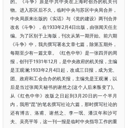
的。《斗争》原是中共中央在上海时创办的机关刊
物。进入苏区后不久，临时中央与苏区中央局合并，
中央局原来出版的《实话》与《党的建设》两刊合并
改名《斗争》，在1933年2月4日出版，由张闻天任主
编。为了区别于上海版，刊次从第一期开始。前六期
《斗争》中，我共撰写署名文章七篇，除第五期外，
每期至少有一篇文章。《红色中华》是一张四开的周
报，创刊于1931年12月，是中央政府的机关报，主编
是王观澜;1933年2月4日起，改成三日报，成为党、
团、政府和工会合办的机关报，主编先是王观澜，以
后是当过张闻天秘书的谢然之(这个人后来叛变了)。
从《红色中华》改版之日起到3月20日的一个半月
内，我用“昆”的笔名撰写社论六篇，那时撰写社论的
还有博古、洛甫、谢然之、李一氓、潘汉年和沙可
夫、吴亮平等，这一刊一报是临时中央指导工作的重