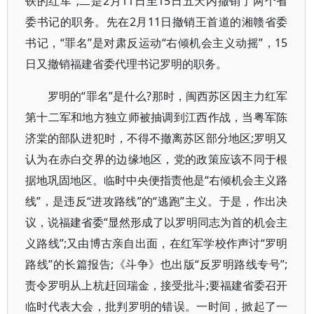
铁的红军”;二是2月11日至15日五天内撤销了两个省
委书记的职务。先在2月11日撤销王首道的湘赣省委
书记，“罪名”是对肃反运动“右倾机会主义动摇”，15
日又撤销福建省委代理书记罗明的职务。
罗明的“罪名”是什么?那时，闽西苏区因主力红军
第十二军和地方独立师被抽调到江西作战，当粤军陈
济棠的部队进犯时，不得不撤离苏区部分地区;罗明又
认为在赤白交界的边缘地区，党的政策应该不同于根
据地巩固地区。临时中央便指责他是“右倾机会主义路
线”，是违反“进攻路线”的“逃跑”主义。于是，作出决
议，说福建省委“显然形成了以罗明同志为首的机会主
义路线”;又由博古亲自出面，在红军学校作声讨“罗明
路线”的长篇报告;《斗争》也出版“反罗明路线专号”;
责令罗明从上杭赶回瑞金，接受批斗;要福建省委召开
临时代表大会，批判罗明的错误。一时间，掀起了一