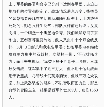
上，军委的部署和命令已分别下达到各军团，连迫击
炮放列的位置都指定了。战场情况瞬息万变，指挥员
的智慧需要表现在灵活机动和随机应变上，上级统得
死死的，彭总只好生闷气，部队只好前赴后继，反复
肉搏，一个碉堡一个碉堡地争夺。我们虽然夺回了东
华山、五都寨等重要阵地，敌人又集中十个师全线反
扑。3月13日彭总和我电告军委：如按军委电令继续
攻敌主力集中的石鼓岭、立壁岭一带，“不仅徒耗兵
力，而且丧失机动。”军委不得不同意停止强攻。三溪
圩反击战，红军集中了近三万人，但不用于运动战而
用于攻坚战，尽管战士们英勇顽强，但以三万之众攻
坚，加上武器装备的悬殊，不以智取而图力胜，那是
典型的冒险主义，结果是我军阵亡389人，负伤1363
人。