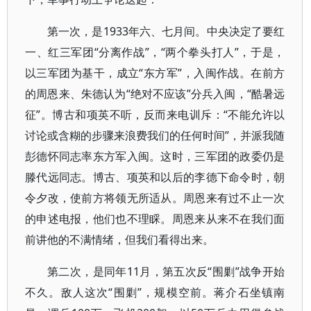
第一次，是1933年六、七月间。中央决定了要红
一、红三军团“分离作战”，“两个拳头打人”，于是，
以三军团为基干，成立“东方军”，入闽作战。在前方
的周恩来、朱德认为“绝对不应该”分兵入闽，“酷暑远
征”。博古和项英不听，反而来电训斥：“不能允许以
讨论或含糊的步骤来浪费我们的任何时间”，并派我随
彭德怀同志率东方军入闽。这时，三军团的政委仍是
滕代远同志。博古、项英和以后的李德下命令时，朝
令夕改，使前方将领无所适从。周恩来有过不止一次
的申述电报，他们也不理睬。周恩来从来不在我们面
前讲他的不满情绪，但我们看得出来。
第二次，是同年11月，第五次反“围剿”战争开始
不久。敌人这次“围剿”，规模空前。蒋介石坐镇南