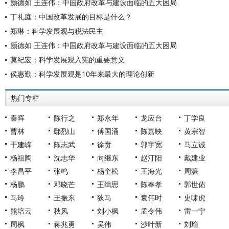
颜德如 王连伟：中国政府改革与建设面临的五大困局
丁礼庭：中国改革发展的目标是什么？
郑琳：科学发展观与税法民主
颜德如 王连伟：中国政府改革与建设面临的五大困局
莫纪宏：科学发展观入宪的重要意义
侯惠勤：科学发展观是10年来最大的理论创新
热门专栏
秦晖
陈行之
郑永年
龙应台
丁学良
曹林
鄢烈山
傅国涌
陈嘉映
黄宗智
于建嵘
陈志武
徐贲
郭宇宽
马立诚
杨祖陶
沈志华
向继东
赵汀阳
戴建业
李昌平
张鸣
杨奎松
王海光
周濂
杨鹏
邓晓芒
王缉思
陈奉孝
郭世佑
马玲
王振东
狄马
袁伟时
史啸虎
熊培云
秋风
刘小枫
孟令伟
雷一宁
周枫
蒋兆勇
吴伟
沙叶新
刘瑜