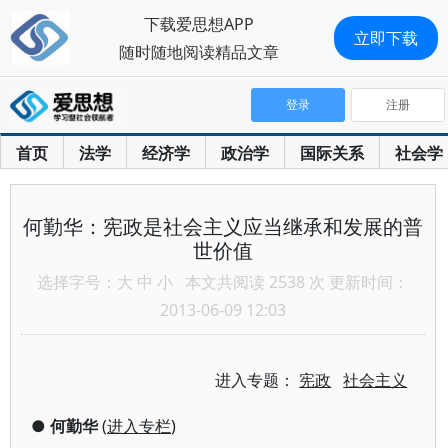
下载爱思想APP
立即下载
随时随地阅读精品文章
登录
注册
首页
法学
经济学
政治学
国际关系
社会学
何勤华：宪政是社会主义应当继承和发展的普
世价值
选择字号：
大
中
小
本文共阅读 2538 次 更新时间：
2013-06-09 12:03
进入专题：
宪政
社会主义
●
何勤华
(
进入专栏
)