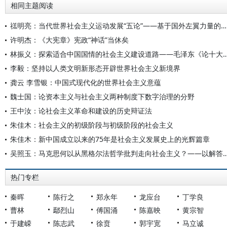
相同主题阅读
禚明亮：当代世界社会主义运动发展“五论”——基于国外左翼力量的分析
许明杰：《大宪章》宪政“神话”当休矣
林振义：探索适合中国国情的社会主义建设道路——毛泽东《论
李毅：坚持以人类文明新形态开辟世界社会主义新境界
龚云 李雪银：中国式现代化的世界社会主义意蕴
魏士国：论资本主义与社会主义两种制度下数字治理的分野
王中汝：论社会主义革命和建设的历史辩证法
朱佳木：社会主义的初级阶段与初级阶段的社会主义
朱佳木：新中国成立以来的75年是社会主义发展史上的光辉篇章
吴照玉：马克思何以从黑格尔法哲学批判走向社会主义？——以解答“
热门专栏
秦晖
陈行之
郑永年
龙应台
丁学良
曹林
鄢烈山
傅国涌
陈嘉映
黄宗智
于建嵘
陈志武
徐贲
郭宇宽
马立诚