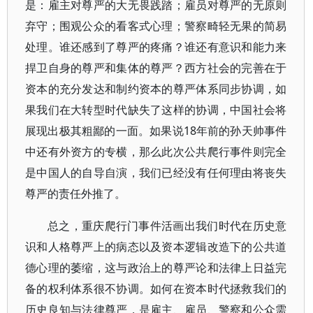
是：雇主对尊严的大无畏践踏；雇员对尊严的无原则
弃守；围观公众的看客式心理；警察畸轻无果的简易
处理。谁还感到了尊严的疼痛？谁还有意识和能力来
捍卫自身的尊严和集体的尊严？西方社会的完善在于
资本的充分发达和制约资本的尊严体系同步协调，如
果我们在大转型时代缺失了这样的协调，中国社会将
展现出极其粗鄙的一面。如果说18年前的孙天帅事件
中还有外资方的专横，那么此次公共爬行事件则完全
是中国人的自导自演，我们已经没有任何理由将丧失
尊严的责任外推了。
总之，重庆爬行门事件活画出我们时代在历史意
识和人格尊严上的病态以及资本逻辑改造下的公共道
德心理的萎缩，这与政治上的尊严论和法律上日益完
备的权利体系很不协调。如何在资本时代拯救我们的
历史良知与法律尊严，是雇主、雇员、警察和公众需