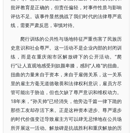
批评教育是正确的，但责任偏轻，对事件性质与影响
评估不足。该事件显然挑战了我们时代的法律尊严底
线，需要严肃反思，审慎对待。
爬行训练的公共性与场地特征严重伤害了民族历
史意识和社会尊严。这一活动不是企业内部的封闭训
练，而是在重庆闹市区解放碑下的公开活动。“爬
行”让人直观地感受到奴颜卑膝，感到“人格”的扭曲。
扭曲的力量来自于资本，来自于雇佣关系，这一关系
里的雇主方毫无道德敬畏和法律权利意识，雇员方尽
管可能出于胁迫，但也欠缺了尊严意识和维权动力。
18年来，“孙天帅”已经消失，他旁边千篇一律下跪的
那些工友却存活下来。正是这种资本进步、尊严退步
的时代价值变迁导致雇主方可以肆无忌惮地在公共场
所开展这一活动。解放碑是抗战胜利和重庆解放的历