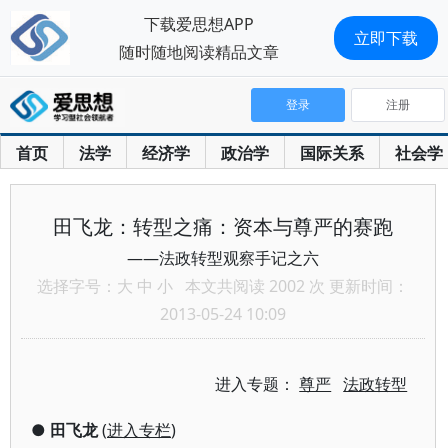
下载爱思想APP
立即下载
随时随地阅读精品文章
登录
注册
首页
法学
经济学
政治学
国际关系
社会学
田飞龙：转型之痛：资本与尊严的赛跑
——法政转型观察手记之六
选择字号：
大
中
小
本文共阅读 2002 次 更新时间：
2013-05-24 10:09
进入专题：
尊严
法政转型
●
田飞龙
(
进入专栏
)