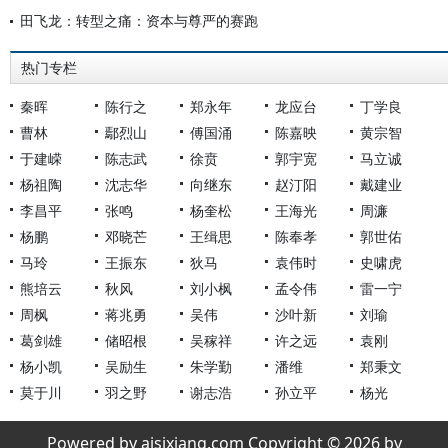
田飞龙：转型之痛：资本与尊严的赛跑
热门专栏
秦晖
陈行之
郑永年
龙应台
丁学良
曹林
鄢烈山
傅国涌
陈嘉映
黄宗智
于建嵘
陈志武
徐贲
郭宇宽
马立诚
杨祖陶
沈志华
向继东
赵汀阳
戴建业
李昌平
张鸣
杨奎松
王海光
周濂
杨鹏
邓晓芒
王缉思
陈奉孝
郭世佑
马玲
王振东
狄马
袁伟时
史啸虎
熊培云
秋风
刘小枫
孟令伟
雷一宁
周枫
蒋兆勇
吴伟
沙叶新
刘瑜
葛剑雄
储昭根
吴稼祥
许之远
袁刚
杨小凯
吴励生
朱学勤
潘维
郑秉文
莫于川
羽之野
谢志浩
孙立平
杨光
Powered by aisixiang.com Copyright © 2026 by