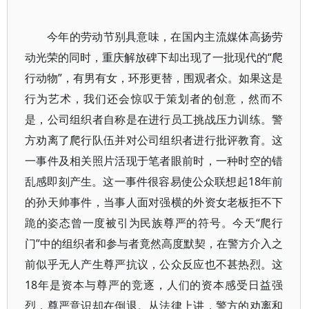
今年的劳动节别具意味，在国内主流媒体高扬劳
动光荣的同时，重庆解放碑下却出现了一批现代的“爬
行动物”，有男有女，环形更替，围观者众。如果这是
行为艺术，我们还会惊叹于策划者的创意，然而不
是，公司组织者自称是在进行员工挑战压力训练。警
方劝离了爬行队伍并对公司组织者进行批评教育。这
一事件及相关照片活现于笔者眼前时，一种时空的错
乱感即刻产生。这一事件很容易使公众联想起18年前
的孙天帅事件，当事人面对强横的外资女老板拒不下
跪的姿态曾一度被引为民族尊严的符号。今天“爬行
门”中的组织者和参与者竟然高度默契，在警方介入之
前似乎无人产生尊严抗议，公众反应也不甚热烈。这
18年是资本与尊严的竞逐，人们的资本感受日益强
烈，尊严意识却在倒退。从法律上讲，警方的劝离和