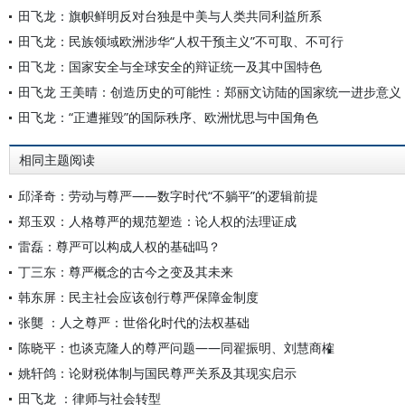
田飞龙：旗帜鲜明反对台独是中美与人类共同利益所系
田飞龙：民族领域欧洲涉华“人权干预主义”不可取、不可行
田飞龙：国家安全与全球安全的辩证统一及其中国特色
田飞龙 王美晴：创造历史的可能性：郑丽文访陆的国家统一进步意义
田飞龙：“正遭摧毁”的国际秩序、欧洲忧思与中国角色
相同主题阅读
邱泽奇：劳动与尊严——数字时代“不躺平”的逻辑前提
郑玉双：人格尊严的规范塑造：论人权的法理证成
雷磊：尊严可以构成人权的基础吗？
丁三东：尊严概念的古今之变及其未来
韩东屏：民主社会应该创行尊严保障金制度
张龑 ：人之尊严：世俗化时代的法权基础
陈晓平：也谈克隆人的尊严问题——同翟振明、刘慧商榷
姚轩鸽：论财税体制与国民尊严关系及其现实启示
田飞龙 ：律师与社会转型