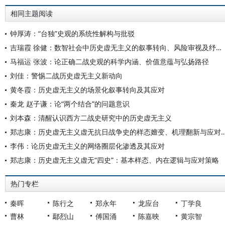
相同主题阅读
钟厚涛：“台独”史观的系统性解构与批驳
吉瑞霞 徐健：数智社会中历史虚无主义的叙事转向、风险审视及纾解路径
马福运 张波：论正确二战史观的科学内涵、价值意蕴与弘扬路径
刘佳：警惕二战历史虚无主义新动向
黄冬霞：历史虚无主义的场景化叙事转向及其应对
秦龙 赵子谦：论“两个结合”的问题意识
刘本森：清醒认识西方二战史研究中的历史虚无主义
郑志康：历史虚无主义虚无抗日战争史的样态嬗变、
李伟：论历史虚无主义的网络圈层化渗透及其应对
郑志康：历史虚无主义虚无“四史”：基本样态、内在逻辑与应对策略
热门专栏
秦晖
陈行之
郑永年
龙应台
丁学良
曹林
鄢烈山
傅国涌
陈嘉映
黄宗智