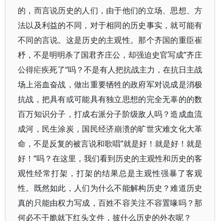
的，而言说历史的人们，由于他们的立场、思想、方
法以及利益的不同，对于相同的历史事实，就可能有
不同的言说。这是历史的主观性。那个齐国的重臣崔
杼，不是明明杀了国君齐庄公，却强迫史官写成”齐庄
公得疟疾死了“吗？不是有人把抗战主力，在抗日主战
场上浴血奋战，做出重要牺牲的政府军对说成是消极
抗战，把具有或可能具有独立思想的完全无辜的的数
百万知识分子，打成右派分子阶级敌人吗？造成血流
成河，民生涂炭，国民经济崩溃的旷世灾难文化大革
命，不是反复的被言说和歌唱”就是好！就是好！就是
好！“吗？在这里，我们看到历史的主观性和历史的客
观性经常打架，打架的结果总是主观性强暴了客观
性。既然如此，人们为什么不能解构历史？难道历史
真的只能由权力写成，百姓不容关注不容置喙吗？那
何必不干脆就下红头文件，披什么历史的外衣呢？