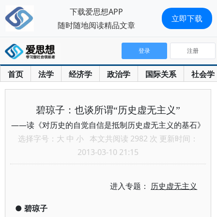
下载爱思想APP
立即下载
随时随地阅读精品文章
登录
注册
首页
法学
经济学
政治学
国际关系
社会学
碧琼子：也谈所谓“历史虚无主义”
——读《对历史的自觉自信是抵制历史虚无主义的基石》
选择字号：
大
中
小
本文共阅读 2982 次 更新时间：
2013-03-10 21:15
进入专题：
历史虚无主义
●
碧琼子