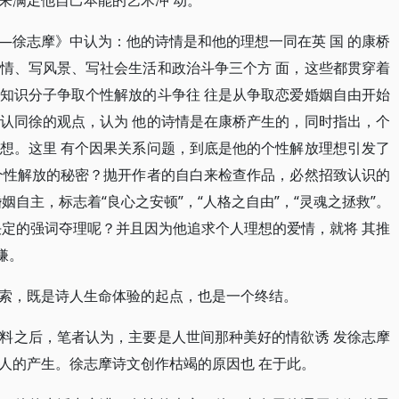
来满足他自己本能的艺术冲 动。
—徐志摩》中认为：他的诗情是和他的理想一同在英 国 的康桥
情、写风景、写社会生活和政治斗争三个方 面，这些都贯穿着
知识分子争取个性解放的斗争往 往是从争取恋爱婚姻自由开始
认同徐的观点，认为 他的诗情是在康桥产生的，同时指出，个
想。这里 有个因果关系问题，到底是他的个性解放理想引发了
个性解放的秘密？抛开作者的自白来检查作品，必然招致认识的
姻自主，标志着“良心之安顿”，“人格之自由”，“灵魂之拯救”。
决定的强词夺理呢？并且因为他追求个人理想的爱情，就将 其推
嫌。
索，既是诗人生命体验的起点，也是一个终结。
料之后，笔者认为，主要是人世间那种美好的情欲诱 发徐志摩
人的产生。徐志摩诗文创作枯竭的原因也 在于此。