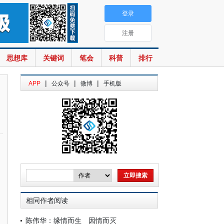
登录
注册
思想库
关键词
笔会
科普
排行
|
|
|
APP
公众号
微博
手机版
相同作者阅读
陈伟华：缘情而生 因情而灭