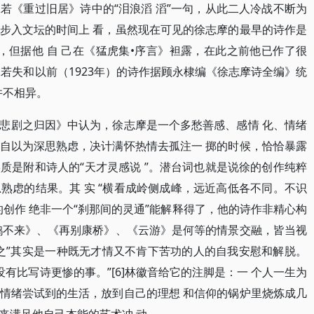
若《重过旧居》诗中的“泪浪滔 滔”一句，从此二人冷战不断为
步入文坛的时间上 看，虽然现在可见的徐志摩的最早的诗作是
儿》，但据他 自 己在《猛虎集•序言》袒露，在此之前他已作了很
郭沫若失和以前（1923年）的诗作据顾永棣编《徐志摩诗全编》统
并不相异。
悲剧之归因》中认为，徐志摩是一个多愁善感、感情 化、情绪
自以为深思熟虑，决计满怀热情去孤注一 掷的时候，恰恰暴露
质是附和诗人的“天才灵感说 ”。潜台词也就是说徐的创作纯粹
熟虑的结果。其 实 “横看成岭侧成峰，远近高低各不同。不识
创作 绝非一个“刹那间的灵通”能解释得了，他的诗作非精心构
鹃不来》、《再别康桥》、《云游》是何等的情景交融，皆当视
得之”其实是一种既无才情又不肯下苦功的人的自我安慰和解脱。
没有比写诗更惨的事。”[6]林徽音给它的注脚是：一 个人一生为
情绪尝试到的生活，放到自己的理想 和信仰的锅炉里烧炼成几