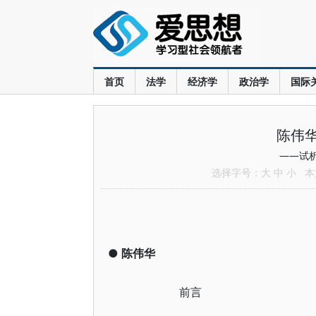
首页
法学
经济学
政治学
国际
陈伟
——试
选择字号：
大
中
小
本文
●
陈伟华
前言