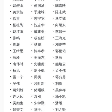
鄢烈山
傅国涌
陈嘉映
黄宗智
于建嵘
陈志武
徐贲
郭宇宽
马立诚
杨祖陶
沈志华
向继东
赵汀阳
戴建业
李昌平
张鸣
杨奎松
王海光
周濂
杨鹏
邓晓芒
王缉思
陈奉孝
郭世佑
马玲
王振东
狄马
袁伟时
史啸虎
熊培云
秋风
刘小枫
孟令伟
雷一宁
周枫
蒋兆勇
吴伟
沙叶新
刘瑜
葛剑雄
储昭根
吴稼祥
许之远
袁刚
杨小凯
吴励生
朱学勤
潘维
郑秉文
莫于川
羽之野