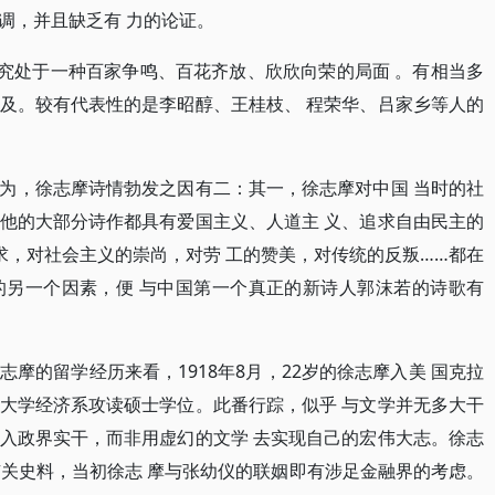
调，并且缺乏有 力的论证。
研究处于一种百家争鸣、百花齐放、欣欣向荣的局面 。有相当多
及。较有代表性的是李昭醇、王桂枝、 程荣华、吕家乡等人的
为，徐志摩诗情勃发之因有二：其一，徐志摩对中国 当时的社
他的大部分诗作都具有爱国主义、人道主 义、追求自由民主的
求，对社会主义的崇尚，对劳 工的赞美，对传统的反叛……都在
的另一个因素，便 与中国第一个真正的新诗人郭沫若的诗歌有
摩的留学经历来看，1918年8月，22岁的徐志摩入美 国克拉
大学经济系攻读硕士学位。此番行踪，似乎 与文学并无多大干
入政界实干，而非用虚幻的文学 去实现自己的宏伟大志。徐志
。据有关史料，当初徐志 摩与张幼仪的联姻即有涉足金融界的考虑。