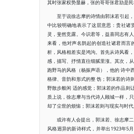
其时张家权势显赫，张的哥哥张君劢是民
至于说徐志摩的诗情由郭沫若引起，也
中比较明确地表示了这层意思：贵社诸
灵，斐然竞露。今识君等，益喜同志有人
来看，他对声名鹊起的创造社诸君而言
析，风格相差实是鸿沟。首先从诗风看，
感，描写、抒情直往细腻里涨。其次，从
跑野马的风格（杨振声语），他的 诗中
格律、音韵和形式的整 饬；郭沫若的诗
野散步般闲 适的感觉；郭沫若的作品则
质上说，徐志摩与当代诗人顾城一样，只
却了尘世的烦恼；郭沫若则与现实与时代
或许有人会提出，郭沫若、徐志摩二
风格迥异的新诗样式，并举出1923年5