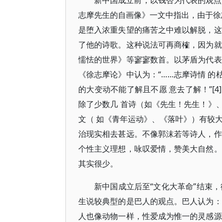
新中国成立前，以钱杏为代表的观点
志摩先生的自画像》一文中指出，由于徐
是堕入浓重失望的痛苦之中难以解脱，这
了他的诗歌。这种说法可再商榷，因为就
懦怯的世界》等寥寥数首。以茅盾为代表
《徐志摩论》中认为：“……志摩诗情 
的大变动不能了解且不愿 意去了解！”[
除了少数几 首诗（如《先生！先生！》
文（ 如《青年运动》、《落叶》）有较
治现实相去甚远。不像郭沫若等诗人，作
个性主义理想，咏叹爱情，赞美大自然。
其实很少。
新中国成立后至“文化大革命”结束
生说较典型的是巴人的观点。巴人认为：
人也像动物一样，性爱成为惟一的灵感源