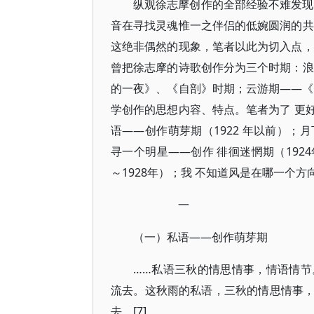
纵观徐志摩创作的全部经验不难发现
音在寻找灵魂惟一之伴侣的低婉圆润的共
这绝非偶然的现象，笔者以此为切入点，
曾把徐志摩的诗歌创作分为三个时期：浪
的一夜》、《自剖》时期；云游期——《
学创作的思想内容、特点。笔者为了 更
语——创作萌芽期（1922 年以前）；月
寻一个明星——创作 徘徊迷惘期（1924
～1928年）；我 不知道风是在哪一个方
一
（一）私语——创作萌芽期
……私语三秋的情思情事，情语情
流去。这秋雨的私语，三秋的情思情事
去。[7]