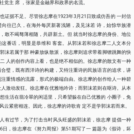
社党主 席 ，张家是金融界和政界的名流。
证据不足。尽管徐志摩在1923年3月21日致成仿吾的 一封信
贤向往已久，在海外每厌新著浅陋，及见沫若 诗，始惊华族潜
，敢不竭驽薄相随，共辟新土。但 就当时徐志摩的身份、地位
的这番话，明显是恭维和 客套。从郭沫若和徐志摩二人文本分
郭沫若属于那 种豪放纵散派，徐志摩则追求带着脚镣跳舞的快
二 人的创作内容上看，也是绝不相似的。徐志摩的散文有一种
西合璧，既有西洋诗的构建，又特注重诗的民族语言的追求，讲
则注重情感的流露，形式的极端自由。徐志摩的创作给人一种碧
让人激动发狂。徐志摩在优雅地吟诗；而郭沫若则在呕诗。从本
想生活在翡冷翠的闲适里，只希望躲在自己优雅的 小圈子，免
风云紧密相连。因此，徐志摩的诗歌肯 定不是学郭沫若而来。
人有过节，为了打击当时风头旺盛的郭沫若，徐志摩 提倡一种
月6日，徐志摩在《努力周报》第51期写了一 篇题为《假诗，坏