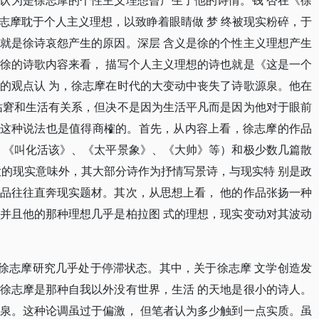
认为是徐志摩的个性主义理想曾产生了他的诗情。钱 杏在《徐
志摩耽于个人主义理想，以致睁着眼睛做 梦 终被现实粉碎，于
就是徐诗哀怨产生的原因。深层 含义是徐的个性主义理想产生
徐的诗歌内容来看， 描写个人主义理想的诗也就是《这是一个
的观点认 为，徐志摩在时代的大变动中丧失了诗歌源泉。他在
的枯窘和生活有关系，但决不是因为生活平凡而是因为他对于眼前
4]这种说法也是值得商榷的。首先，从内容上看，徐志摩的作品
、《叫化活该》、《太平景象》、《大帅》等）和极少数几篇散
大的现实意味外，其大部分诗作为抒情写景诗，与现实特 别是政
品往往直奔现实题材。其次，从思想上看， 他的作品张扬一种
并且他的那种理想几乎是柏拉图 式的理想，现实变动对其波动
，徐志摩研究几乎处于停滞状态。其中，关于徐志摩 文学创造发
徐志摩是那种自我以外没有世界，生活 的天地是很小的诗人。
泉。这种论调虽过于偏激， 但笔者认为多少触到一点实质。虽