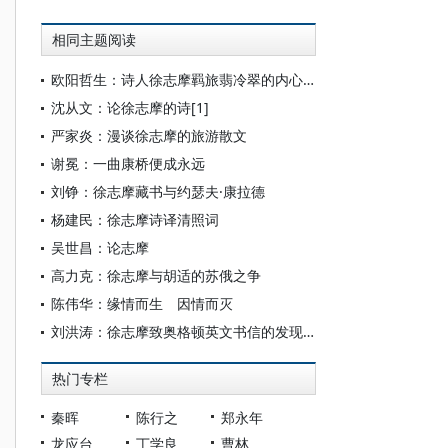
相同主题阅读
欧阳哲生：诗人徐志摩羁旅翡冷翠的内心独白——新发现的徐志摩致胡适三封英文佚信
沈从文：论徐志摩的诗[1]
严家炎：漫谈徐志摩的旅游散文
谢冕：一曲康桥便成永远
刘铮：徐志摩藏书与约瑟夫·康拉德
杨建民：徐志摩诗译清照词
吴世昌：论志摩
高力克：徐志摩与胡适的苏俄之争
陈伟华：缘情而生 因情而灭
刘洪涛：徐志摩致奥格顿英文书信的发现及其价值
热门专栏
秦晖
陈行之
郑永年
龙应台
丁学良
曹林