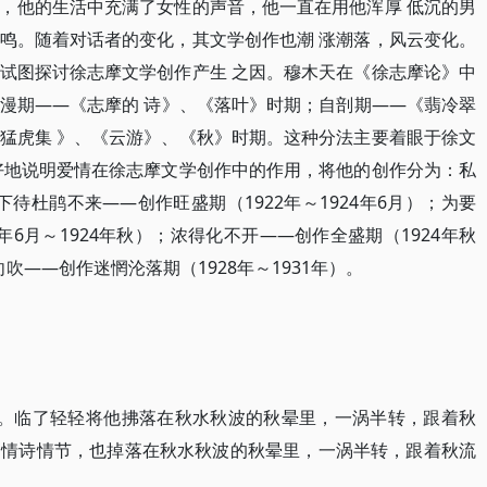
，他的生活中充满了女性的声音，他一直在用他浑厚 低沉的男
鸣。随着对话者的变化，其文学创作也潮 涨潮落，风云变化。
试图探讨徐志摩文学创作产生 之因。穆木天在《徐志摩论》中
漫期——《志摩的 诗》、《落叶》时期；自剖期——《翡冷翠
猛虎集 》、《云游》、《秋》时期。这种分法主要着眼于徐文
好地说明爱情在徐志摩文学创作中的作用，将他的创作分为：私
下待杜鹃不来——创作旺盛期（1922年～1924年6月）；为要
年6月～1924年秋）；浓得化不开——创作全盛期（1924年秋
向吹——创作迷惘沦落期（1928年～1931年）。
节。临了轻轻将他拂落在秋水秋波的秋晕里，一涡半转，跟着秋
，情诗情节，也掉落在秋水秋波的秋晕里，一涡半转，跟着秋流