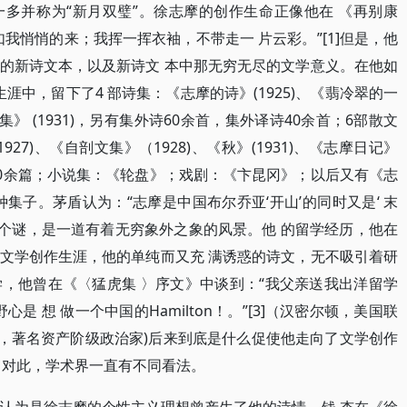
多并称为“新月双璧”。徐志摩的创作生命正像他在 《再别康
我悄悄的来；我挥一挥衣袖，不带走一 片云彩。”[1]但是，他
的新诗文本，以及新诗文 本中那无穷无尽的文学意义。在他如
生涯中，留下了4 部诗集：《志摩的诗》(1925)、《翡冷翠的一
云游集》 (1931)，另有集外诗60余首，集外译诗40余首；6部散文
1927)、《自剖文集》（1928)、《秋》(1931)、《志摩日记》
散文30余篇；小说集：《轮盘》；戏剧：《卞昆冈》；以后又有《志
集子。茅盾认为：“志摩是中国布尔乔亚‘开山’的同时又是‘ 末
摩是个谜，是一道有着无穷象外之象的风景。他 的留学经历，他在
文学创作生涯，他的单纯而又充 满诱惑的诗文，无不吸引着研
，他曾在《〈猛虎集 〉序文》中谈到：“我父亲送我出洋留学
是 想 做一个中国的Hamilton！。”[3]（汉密尔顿，美国联
部长 ，著名资产阶级政治家)后来到底是什么促使他走向了文学创作
。对此，学术界一直有不同看法。