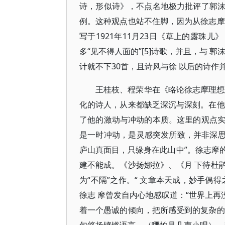
诗，形似诗》，不点名地极力批评了郭沫
例。这种观点也站不住脚，因为从徐志摩
写于1921年11月23日《草上的露珠
多“见不得人面的”[5]诗歌，并且，与 
计就不下30首，且诗风与徐 以后的诗作
王桂枝、程荣华在《略论徐志摩理想
化的诗人，从来都缺乏深沉与深刻。在他
了他的激动与冲动的本质。这里的观点实
是一时冲动，是灵感突发所致，并非深思
庐山真面目，只缘身在此山中”。徐志摩的
建不能成。《沙扬娜拉》、《月 下待杜
为“不隔”之作。“ 文章本天成，妙手偶
徐志 摩曾发自内心地感叹道：“世界上再
着一个愚诚的倾向，把所感受到的复杂的