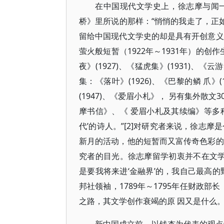
在中国现代文学史上，徐志摩与闻一
桥》里所说的那样：“悄悄的我走了，正如
留给中国现代文学史的却是具有开创意义
萤火般短暂（1922年～1931年）的创作
夜》(1927)、《猛虎集》(1931)、《
集：《落叶》(1926)、《巴黎的鳞 爪》(
(1947)、《爱眉小札》， 另有集外
摩书信》、《 爱眉小札及其续编》等多种
代’的诗人。”[2]对研究者来说，徐志
新月的活动，他的短暂而又富传奇色彩的
究者的目光。徐志摩留学初衷并不在文学
是要我将来进‘金融界’的，我自己最高的野心
邦社领袖，1789年～1795年任财政
之路，其文学创作衰竭的原 因又是什么