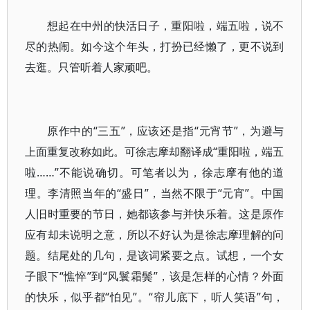
想起在中州的快活日子，重阳啦，端五啦，说不
尽的热闹。如今这个年头，打扮已经懒了，更不说到
去逛。只管听着人家顽吧。
原作中的“三五”，应该还是指“元宵节”，为避与
上面重复改称如此。可徐志摩却翻译成“重阳啦，端五
啦……”不能说确切。可笔者以为，徐志摩有他的道
理。李清照当年的“盛日”，当然不限于“元宵”。中国
人旧时重要的节日，她都该参与并快乐着。这是原作
应有却未说明之意，所以不好认为是徐志摩理解的问
题。结尾处的几句，是该词紧要之点。试想，一个女
子眼下“憔悴”到“风鬟霜鬓”，该是怎样的心情？外面
的快乐，似乎都“怕见”。“帘儿底下，听人笑语”句，