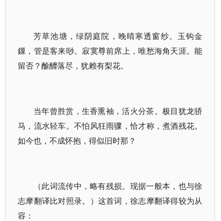
芳草池塘，绿阴庭院，晚晴寒透窗纱。玉钩金
鏁，管是客来唦。寂寞尊前席上，唯愁海角天涯。能
留否？酴釄落尽，犹赖有梨花。
当年曾胜赏，生香熏袖，活火分茶。极目犹龙骄
马，流水轻车。不怕风狂雨骤，恰才称，煮酒残花。
如今也，不成怀抱，得似旧时那？
（此词流传中，略有残损。现据一般本，也与徐
志摩翻译比对照录。）这首词，徐志摩翻译得较为从
容：