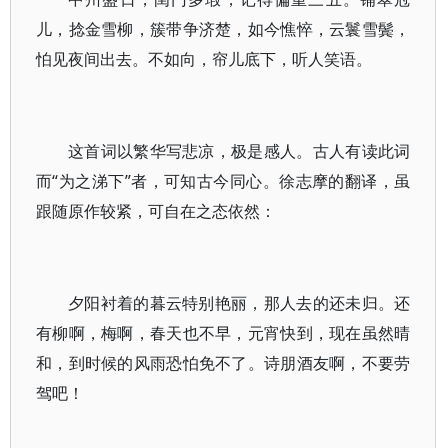
儿，捻金雪柳，簇带争济楚，如今憔悴，云鬟雪鬓，
怕见夜间出去。不如向，帘儿底下，听人笑语。
这首词以繁华写悲凉，极是感人。古人有读此词
而“为之涕下”者，可知古今同心。徐志摩的翻译，虽
跟随原作较紧，可自在之态依然：
夕阳衬着的暮云特别艳丽，那人去的还未归。还
有柳啊，梅啊，春天也不早，元宵快到，现在虽然晴
和，到时候的风雨恐怕免不了。诗朋酒友啊，不要劳
驾吧！