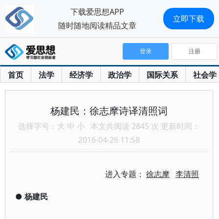
下载爱思想APP
立即下载
随时随地阅读精品文章
登录
注册
首页
法学
经济学
政治学
国际关系
社会学
杨建民：徐志摩诗译清照词
选择字号：
大
中
小
本文共阅读 2845 次 更新时间：
2016-04-26 11:58
进入专题：
徐志摩
李清照
●
杨建民