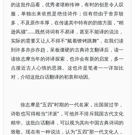
的这批作品看，优秀者堪称传神，有时的创意令人叹
服，单独出来依然是绝佳诗作；但有些由于舍弃较
多，不及原作丰厚，在传递其中特有的韵致方面，“稍
逊风骚”……既然诗词有不易译，甚至不能译的说法，
实际的需要又让人不得不“戴着镣铐跳舞”，在我们读
到许多亦步亦趋，呆板僵硬的古典诗文翻译后，读一
读徐志摩当年的诗译探索，也许会有新的启发，多一
点接近古人心情的思路。这也许是笔者一一详加比
对，介绍这批白话翻译的初衷和动因。
徐志摩是“五四”时期的一代名家，出国留过学，
诗歌也写得相当“洋派”，可他并不排斥我国古代文化
精华。这批白话翻译，可以视为其向中国古典诗词的
致敬。现在有一种说法，认为“五四”那一代文化人，