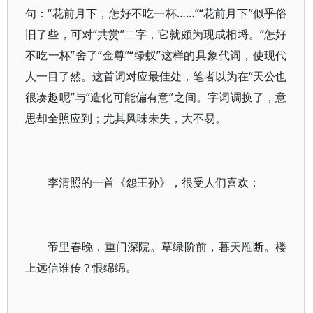
句：“花前月下，怎好不吃一杯……”“花前月下”似乎俗
旧了些，可对“共赏”二字，它就颇为现成相埒。“怎好
不吃一杯”舍了“金尊”“绿蚁”这样的具象代词，使现代
人一目了然。这首词对应最佳处，笔者以为在“天公也
很凑趣呢”与“造化可能偏有意”之间。字词调换了，意
思却全照应到；尤其风味未失，大不易。
李清照的一首《怨王孙》，很受人们喜欢：
帝里春晚，重门深院。草绿阶前，暮天雁断。楼
上远信谁传？恨绵绵。