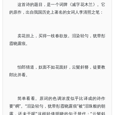
这首诗的题目，是一个词牌《减字花木兰》。它
的原作，出自我国历史上著名的女词人李清照之笔：
卖花担上，买得一枝春欲放。泪染轻匀，犹带彤
霞晓露痕。
怕郎猜道，奴面不如花面好，云鬓斜簪，徒要教
郎比并看。
简单看看。原词的色调浓度似乎比译成的诗作
要“稠”。“泪染轻匀，犹带彤霞晓露痕”被“泪珠般的朝
露，还未干呢”这样轻倩明晓的句子替代；“云鬓斜