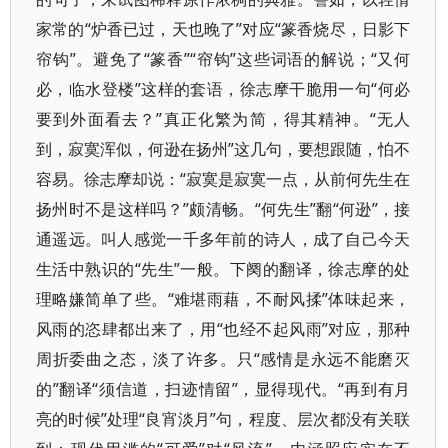
家常的“炉香已过，天也晚了”对应“篆香烧尽，日影下
帘钩”。避免了“篆香”“帘钩”这些词语的解说；“又何
必，临水登楼”这样的套语，徐志摩干脆用一句“何必
要到外面看去？”真正化繁为简，得其精神。“无人
到，寂寞浑似，何逊在扬州”这几句，要想跟随，怕不
容易。徐志摩却说：“寂寞是寂寞一点，从前何先生在
扬州时不是这样吗？”颇清畅。“何先生”翻“何逊”，接
通遥远。叫人感觉一千多年前的诗人，成了自己今天
生活中熟识的“先生”一般。下阕的翻译，徐志摩的处
理略嫌简单了些。“难堪雨藉，不耐风揉”体味起来，
风雨的恣肆都出来了，用“也经不起风雨”对应，那种
周折委曲之态，淡了许多。只“感情是永远不能磨灭
的”翻译“须信道，扫迹情留”，显得现代。“再到有月
亮的时候”处理“良宵淡月”句，程度、层次都没有关联