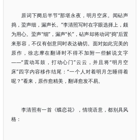
原词下阕后半节“那堪永夜，明月空床。闻砧声
捣，蛩声细，漏声长。”李清照写时在字眼选择上，颇
为用心。蛩声“细”，漏声“长”，砧声却将动词“捣”后置
来形容，不仅有创意同时表达确切。面对如此完美的
原作，徐志摩在翻译时不得不加附一些解说文字
——“震动耳鼓，打动心门”云云，并且将“明月空
床”四字内容移作结尾：“一个人对着明月怎睡得着
呢？”看来，原作愈精美，翻译愈发不易。
李清照有一首《蝶恋花》，情境语意，都别具风
格：