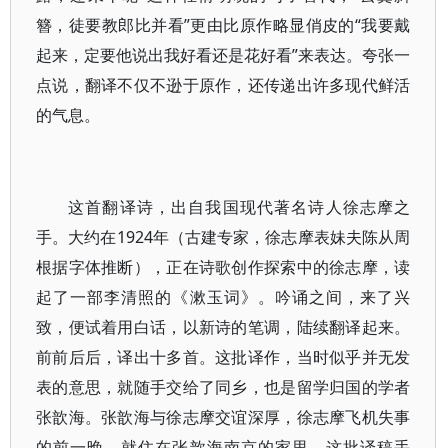
簪，徒要教郎比并看”更由比原作略显俏皮的“我要戴
起来，定要他说出我好看还是花好看”来表达。夸张一
点说，翻译不仅不逊于原作，还传递出许多现代鲜活
的气息。
这首翻译诗，出自我国现代著名诗人徐志摩之
手。大约在1924年（古建专家，徐志摩表妹夫陈从周
根据字体推断），正在诗歌创作探索中的徐志摩，读
起了一部李清照的《漱玉词》。吟诵之间，来了兴
致，便试着用白话，以新诗的笔调，陆续翻译起来。
前前后后，译出十多首。这批译作，当时似乎并无发
表的意思，就随手交给了同乡，也是留学归国的学者
张歆海。张歆海与徐志摩交谊深厚，徐志摩飞机失事
的前一晚，就住在张歆海南京的家里。这批译稿手