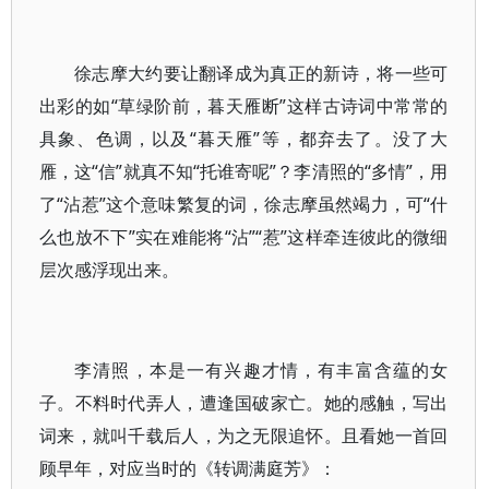
徐志摩大约要让翻译成为真正的新诗，将一些可
出彩的如“草绿阶前，暮天雁断”这样古诗词中常常的
具象、色调，以及“暮天雁”等，都弃去了。没了大
雁，这“信”就真不知“托谁寄呢”？李清照的“多情”，用
了“沾惹”这个意味繁复的词，徐志摩虽然竭力，可“什
么也放不下”实在难能将“沾”“惹”这样牵连彼此的微细
层次感浮现出来。
李清照，本是一有兴趣才情，有丰富含蕴的女
子。不料时代弄人，遭逢国破家亡。她的感触，写出
词来，就叫千载后人，为之无限追怀。且看她一首回
顾早年，对应当时的《转调满庭芳》：