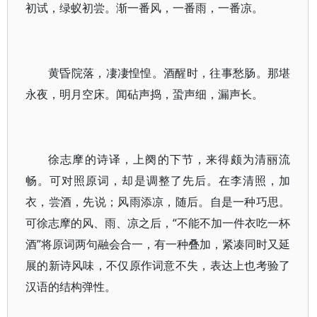
初试，绿蚁初尝。渐一番风，一番雨，一番凉。
黄昏院落，凄凄惶惶。酒醒时，往事愁肠。那堪
永夜，明月空床。闻砧声捣，蛩声细，漏声长。
徐志摩的诗译，上阕的下节，来得颇为清丽流
畅。可对照原词，却是调整了先后。在李清照，加
衣，尝酒，先说；风雨添凉，随后。自是一种巧思。
可徐志摩的风、雨、凉之后，“不能不加一件衣吃一杯
酒”将原词两句融会合一，有一种叠加，紧凑同时又延
展的新诗风味，不仅原作词意不失，表达上也考验了
汉语的结构弹性。