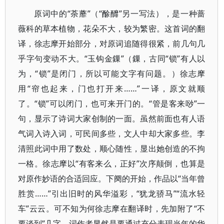
原词中的“荼蘼”（“酴釄”另一写法），是一种蔷
薇科的草本植物，花朵不大，较为繁密。这首词的翻
译，徐志摩开始部分，对原词追随得很紧，前几句几
乎字句变动不大。“玉钩金鏁”（鏁，古同“锁”有人以
为，“锁”是闭门，所以可能文字有问题。）徐志摩
用“帘也起来，门也打开来……”一译，原文就顺
了。“锁”可以闭门，也可来开门的。“管是客来唦”一
句，显示了诗词大家创制的一面。虽然前面也有人语
气词入诗入词，可民间多些，文人中却大家多些。李
清照此词中用了数处，顺心随性，显出她创造的不拘
一格。徐志摩以“有客来么，正好”次序颠倒，也算是
对原作妙语的合适回应。下阕的开始，作品以“当年曾
胜赏……”引出旧时的风华溢彩，“犹龙骄马”“流水轻
车”云云。可不知为何徐志摩在翻译时，先加附了“不
要谈到”几字。词作者显然是要通过充分表现当年的华