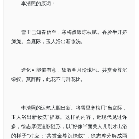
李清照的原词：
雪里已知春信至，寒梅点缀琼枝腻。香脸半开娇
旖旎。当庭际，玉人浴出新妆洗。
造化可能偏有意，故教明月玲珑地。共赏金尊沉
绿蚁。莫辞醉，此花不与群花比。
李清照的运笔大胆出新。将雪里寒梅用“当庭际，
玉人浴出新妆洗”描摹。这样的内容，近现代见过许
多，徐志摩便追影随形，以“好像半面美人儿刚才出浴
的样子”对应；“共赏金尊沉绿蚁”，徐志摩分解成两