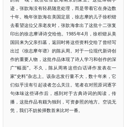
迹，张歆海没有轻易随意处理，而是带着它在身边数
十年。晚年张歆海在美国定居，徐志摩的儿子徐积锴
去看望这位父亲老友时，张歆海拿出了这批十二张复
印出的徐志摩译诗交给他。1985年4月，徐积锴从美
国回来为父亲扫墓，返回时将这些资料交给了曾经写
出过《徐志摩年谱》的陈从周。对于一位现代新诗创
作的重要人物，这批作品体现了诗人学习和创作的深
广“幅面”。不久，陈从周将这些白话译作发表在一
家“史料”杂志上。该杂志发行量不大，数十年来，它
们似乎没有引起读者怎么关注。笔者在对照原词逐字
句体味这些译作后，感到对于古典诗词的阅读，传
播，这批作品有颇为独到，可资参照的地方。空说无
凭，我们不妨捡择数首来比对一番。