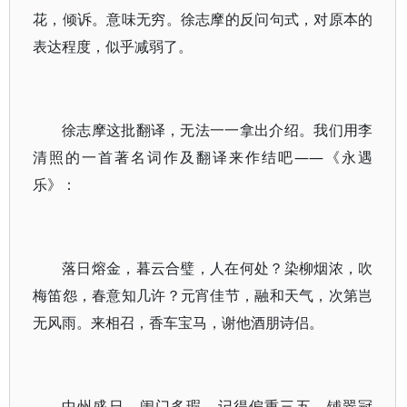
花，倾诉。意味无穷。徐志摩的反问句式，对原本的
表达程度，似乎减弱了。
徐志摩这批翻译，无法一一拿出介绍。我们用李
清照的一首著名词作及翻译来作结吧——《永遇
乐》：
落日熔金，暮云合璧，人在何处？染柳烟浓，吹
梅笛怨，春意知几许？元宵佳节，融和天气，次第岂
无风雨。来相召，香车宝马，谢他酒朋诗侣。
中州盛日，闺门多瑕，记得偏重三五。铺翠冠