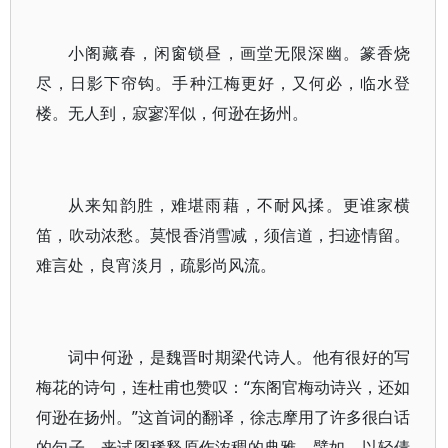
小阁藏春，闲窗锁昼，画堂无限深幽。篆香烧
尽，日影下帘钩。手种江梅更好，又何必，临水登
楼。无人到，寂寥浑似，何逊在扬州。
从来知韵胜，难堪雨藉，不耐风揉。更谁家横
笛，吹动浓愁。莫恨香消雪减，须信道，扫迹情留。
难言处，良宵淡月，疏影尚风流。
词中何逊，是魏晋时期梁代诗人。他有很好的写
梅花的诗句，连杜甫也赞叹：“东阁官梅动诗兴，还如
何逊在扬州。”这首词的翻译，徐志摩用了许多很白话
的句子，来试图稀释原作浓稠的典雅。譬如，以轻倩