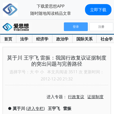
下载爱思想APP
立即下载
随时随地阅读精品文章
登录
注册
首页
法学
经济学
政治学
国际关系
社会学
莫于川 王宇飞 雷振：我国行政复议证据制度
的突出问题与完善路径
选择字号：
大
中
小
本文共阅读 3511 次 更新时间：
2012-12-20 21:32
进入专题：
行政复议
证据制度
●
莫于川
(
进入专栏
)
王宇飞
雷振