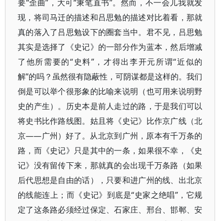
要“歪曲”，大可“秉笔直书”。然而，不一会儿我就发
现，将司马迁的描述和吕思勉的描述对比着看，那就
真的落入了吕思勉设下的圈套当中。君不见，吕思勉
其实是选择了《史记》的一部分作为蓝本，然后增减
了他所需要的“史料”，才得出李开元所谓“近似的
解”的吗？虽然很有隐蔽性，可阴谋都是这样的。我们
倒是可以举个很形象的比喻来说明（也可用来说明野
史的产生）。历史本是前人走过的路，于是我们可以
将史书比作路线图。姑且将《史记》比作京广线（北
京——广州）好了。从北京到广州，原本有千万条的
路，而《史记》只是其中的一条，如果很不幸，《史
记》没有留传下来，那就真的会出现千万条路（如果
后代思想是自由的话），只要和进广州的线、出北京
的线能连上；而《史记》到底是“史家之绝唱”，它规
定了这条路必须经过保定、石家庄、邢台、邯郸、安