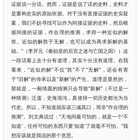
证据说一分话。然而，证据是说了话的史料，史料才
是重构史实的原始依据。对于没有直接证据的史实疑
案，我们不妨寻找可以作为间接证据的史料，然后根
据间接的证据，作合理的推测，求得一种近似的解
答。近似的解胜于无解，也可以成为再求新解的基
础。”（李开元《秦始皇的后宫之迷与亡国之因》）这
一段话看上去十分有道理，其实十分没有道理。在我
看来，“近似的解”不仅“胜”不了“无解”，还会有害
于“旧解”的传承以及“新解”的产生。道理是显然的，
那就是，一厢情愿的猜测只会导致“新解”（不过是一
种猜测）泛滥，史海混沌，真使得一切历史都沦为当
代史。所以，不知道就应该三缄其口，而非“作合理的
推测”。刘文典说过：“天地间最可怕的，就是一个‘不
知道’，任何可怕的东西只要‘知道’了就毫不可怕。”我
想应该就是我说的那个意思。