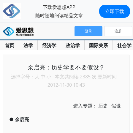
下载爱思想APP
立即下载
随时随地阅读精品文章
登录
注册
首页
法学
经济学
政治学
国际关系
社会学
余启亮：历史学要不要假设？
选择字号：
大
中
小
本文共阅读 2385 次 更新时间：
2012-11-30 10:43
进入专题：
历史
假设
●
余启亮