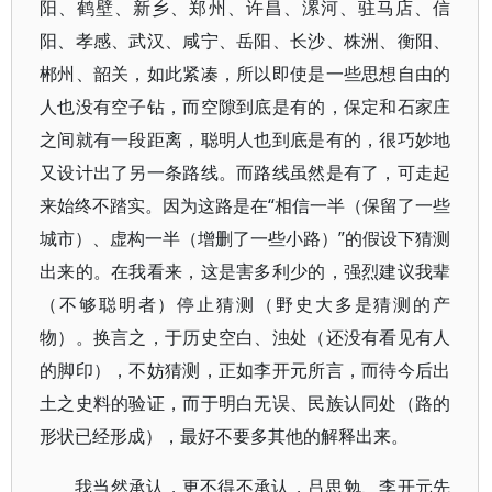
阳、鹤壁、新乡、郑州、许昌、漯河、驻马店、信
阳、孝感、武汉、咸宁、岳阳、长沙、株洲、衡阳、
郴州、韶关，如此紧凑，所以即使是一些思想自由的
人也没有空子钻，而空隙到底是有的，保定和石家庄
之间就有一段距离，聪明人也到底是有的，很巧妙地
又设计出了另一条路线。而路线虽然是有了，可走起
来始终不踏实。因为这路是在“相信一半（保留了一些
城市）、虚构一半（增删了一些小路）”的假设下猜测
出来的。在我看来，这是害多利少的，强烈建议我辈
（不够聪明者）停止猜测（野史大多是猜测的产
物）。换言之，于历史空白、浊处（还没有看见有人
的脚印），不妨猜测，正如李开元所言，而待今后出
土之史料的验证，而于明白无误、民族认同处（路的
形状已经形成），最好不要多其他的解释出来。
我当然承认，更不得不承认，吕思勉、李开元先