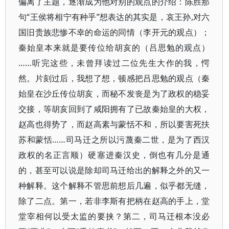
偏离了主题，逐渐成为他对别的观点的介绍：陈胜那
句“王侯将相宁有种乎”想表达的其实是，哀王孙,对六
国旧贵族悲惨不幸的命运的同情（李开元的观点）；
秦始皇本来就是要传位给胡亥的（吕思勉的观点）
……听完这些，未曾拜读过二位先生大作的我，愕
然。片刻过后，我想了想，顿感把吕思勉的观点（秦
始皇在沙丘传位胡亥，而秘不发丧是为了政权的稳妥
交接，等胡亥回到了咸阳拥有了已故秦始皇的大权，
赵高也得势了，而赵高素与蒙恬不和，所以要害死扶
苏和蒙恬……司马迁之所以污蔑秦二世，是为了西汉
政权的名正言顺）硬塞进秦汉史，倒也有几分是通
的，甚至可以说是除却司马迁给出的解释之外的又一
种解释。这个解释不管思前想后几遍，似乎都无缝，
除了二点。第一，若非李斯有把柄在赵高的手上，堂
堂宰相何以受太监的要挟？第二，司马迁根本没必