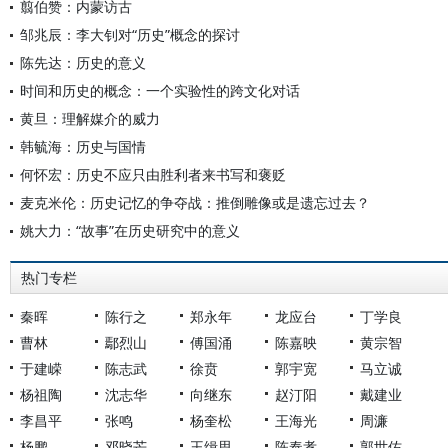
翦伯赞：内蒙访古
邹兆辰：李大钊对“历史”概念的探讨
陈先达：历史的意义
时间和历史的概念：一个实验性的跨文化对话
黄旦：理解媒介的威力
韩毓海：历史与国情
何怀宏：历史不应只由胜利者来书写和褒贬
麦克米伦：历史记忆的争夺战：推倒雕像或是遗忘过去？
姚大力：“故事”在历史研究中的意义
热门专栏
秦晖
陈行之
郑永年
龙应台
丁学良
曹林
鄢烈山
傅国涌
陈嘉映
黄宗智
于建嵘
陈志武
徐贲
郭宇宽
马立诚
杨祖陶
沈志华
向继东
赵汀阳
戴建业
李昌平
张鸣
杨奎松
王海光
周濂
杨鹏
邓晓芒
王缉思
陈奉孝
郭世佑