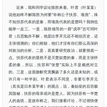
近来，我和同学议论陈胜来着。叶君（叶某某）
说他始终不解陈胜为何要“诈称公子扶苏、项燕”，殊
不知扶苏代表的是秦，而项燕代表的是楚吗？我倒也
能举一反三。一是，陈胜领导的一群“戍卒”岂可同叶
君（吕思勉亦不解，他是比李开元还不相信历史，还
主张猜测的）你们相较，他们才没有你们那么高深的
对政治的分析。二是，若真要研究政治，就要彻底一
点。扶苏代表的显然不是灭楚奴楚的秦，而是主张怀
柔的秦，所以，扶苏和“张楚”实际上不是截然对立
的。三是，这面旗帜究竟飘扬了多久还是未知的，或
许只有一时半刻。叶君表示不同意，非要引李开元
（其实是日本某学者）的观点，说，秦始皇的后宫极
其隐秘，扶苏的母亲或许是楚人。因为扶苏有一半楚
人的血统，是故诈称之。我们接着讨论，不过很快便