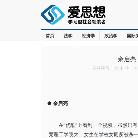
首页
法学
经济学
政治学
国际
余启亮
选择字号：
大
中
小
本文
●
余启亮
在“优酷”上看到一个视频，虽然只
莞理工学院大二女生在学校女厕所被杀一