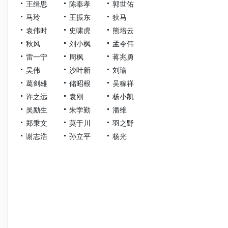
王缉思
陈奉孝
郭世佑
马玲
王振东
狄马
袁伟时
史啸虎
熊培云
秋风
刘小枫
孟令伟
雷一宁
周枫
蒋兆勇
吴伟
沙叶新
刘瑜
葛剑雄
储昭根
吴稼祥
许之远
袁刚
杨小凯
吴励生
朱学勤
潘维
郑秉文
莫于川
羽之野
谢志浩
孙立平
杨光