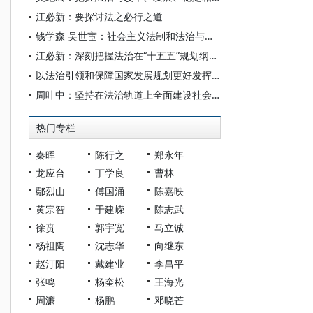
江必新：要探讨法之必行之道
钱学森 吴世宦：社会主义法制和法治与现代科学技术
江必新：深刻把握法治在“十五五”规划纲要中的战略定位
以法治引领和保障国家发展规划更好发挥战略导向作用
周叶中：坚持在法治轨道上全面建设社会主义现代化国家
热门专栏
秦晖
陈行之
郑永年
龙应台
丁学良
曹林
鄢烈山
傅国涌
陈嘉映
黄宗智
于建嵘
陈志武
徐贲
郭宇宽
马立诚
杨祖陶
沈志华
向继东
赵汀阳
戴建业
李昌平
张鸣
杨奎松
王海光
周濂
杨鹏
邓晓芒