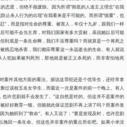
的态度，但绝不能废除。因为所谓“彻底的人道主义理念”在我
防止杀人行为的出现”在我看来是不可能的。而所谓“慎重”，也
“忍”，而是指对生命的尊重。被害人，年仅十九岁，跟我们一样
以后可能不会当主席，对我们国家有多大贡献，虽说她以后可能
，但到底是一条生命啊，我们不应尊重吗？而就算是一个将死之
果被残忍地杀害，我们都应尊重这一永远逝去的生命。有人就说
杀人犯如果被判死刑，那他就是被正义杀死的，而非害怕地死
我对案件其他方面的看法。据说这罪犯还是个优等生，还经常拿
猥亵过该校五名女学生，而最近一次是案件的前一个晚上。有人
，也许悲剧就不会发生了。”这自然是对的。但这并不是案件的
，被好好教育一顿。但能就此保证悲剧不再上演了吗？而案件发
因为她听到了“救命”。有人又说了：“要是发现及时，也许悲剧
可以挽回一条生命。但这也并非案件的重点所在吧。如果小米没