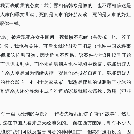
。我要表明我的态度：我宁愿相信韩寒是假的，也不愿相信这是
是人家的乖女儿诶，死的是人家的好朋友诶，死的是人家的好姐
跟你一样。
米（化名）被发现死在女生厕所，死状惨不忍睹（头发掉一地，脖子
的时候，我也有关注。可后来就渐渐没了消息（也许中国这种事
佩服这位男同胞，因为确实不容易。该案件今年3月12号开始
，而迟迟未判决。而小米的男朋友也在视频中透露，犯罪嫌疑人
，而杀人则是因为情绪失控，况且他还投案自首了。犯罪嫌疑人
劣的社会影响，不同于药家鑫案。我想是律师的话刺激了小米的
。难道杀人还分等级不成？难道药家鑫就那么该死，敖翔（犯罪
有一篇《死刑的存废》。作者先给我们讲了两个“故事”，然后
，这在中国人看来是天经地义的。”而在西方国家，却有不少人
也说“我们可以反驳赞同者的种种理由”，但终究没有反驳，因