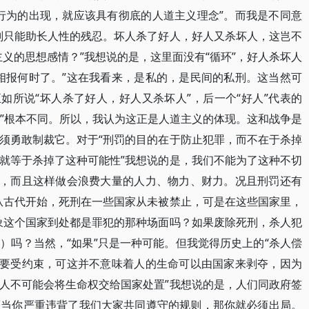
行为的出现，就应该具有彻底的人道主义理念”。而我是不同意
刑只能助长人性的残忍。坏人杀了好人，好人又杀坏人，这岂不
主义的思想感情？”我想说的是，这里面没有“循环”，好人杀坏人
相报何时了。”这在我看来，是私的，是民间的私刑。这当然可
如所说“坏人杀了好人，好人又杀坏人”，后一个“好人”代表的
报”根本不同。所以，我认为这正是人道主义的体现。这和战争是
须勇敢制裁它。对于“刑罚的目的在于防止犯罪，而不在于杀掉
就等于杀掉了这种可能性”我想说的是，我们不能为了这种不切
地，而且这样做会浪费大量的人力、物力、财力。况且刑罚还有
从古代开始，死刑在一些国家从未被禁止，可是在这些国家里，
象这个国家到处都是罪犯的那种场面吗？如果废除死刑，杀人犯
）吗？当然，“如果”只是一种可能。但我觉得历史上的“杀人偿
确要受约束，可这并不意味着人的生命可以由国家来剥夺，因为
人不可能会将生命权交给国家处置”我想说的是，人们同政府签
而当你严重违背了我们大家共同遵守的规则，那你就必须出局。