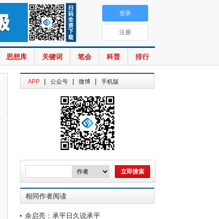
登录
注册
思想库
关键词
笔会
科普
排行
|
|
|
APP
公众号
微博
手机版
相同作者阅读
余启亮：承平日久说承平