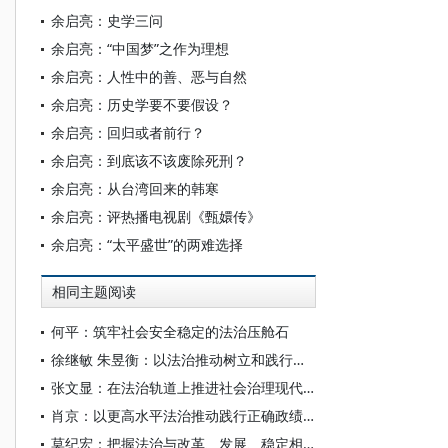
余启亮：史学三问
余启亮：“中国梦”之作为理想
余启亮：人性中的善、恶与自然
余启亮：历史学要不要假设？
余启亮：回归或者前行？
余启亮：到底该不该废除死刑？
余启亮：从台湾回来的韩寒
余启亮：评热播电视剧《甄嬛传》
余启亮：“太平盛世”的两难选择
相同主题阅读
何平：筑牢社会安全稳定的法治压舱石
徐继敏 朱昱衡：以法治推动树立和践行正确政绩观
张文显：在法治轨道上推进社会治理现代化——《法律与社会治理》 卷首语 （代）
肖京：以更高水平法治推动践行正确政绩观
莫纪宏：把握法治与改革、发展、稳定相协同的内在逻辑