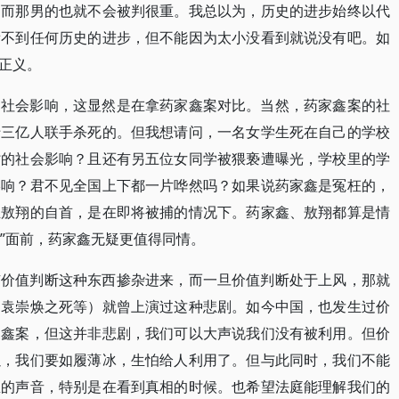
，而那男的也就不会被判很重。我总以为，历史的进步始终以代
看不到任何历史的进步，但不能因为太小没看到就说没有吧。如
正义。
的社会影响，这显然是在拿药家鑫案对比。当然，药家鑫案的社
十三亿人联手杀死的。但我想请问，一名女学生死在自己的学校
劣的社会影响？且还有另五位女同学被猥亵遭曝光，学校里的学
影响？君不见全国上下都一片哗然吗？如果说药家鑫是冤枉的，
且敖翔的自首，是在即将被捕的情况下。药家鑫、敖翔都算是情
生”面前，药家鑫无疑更值得同情。
有价值判断这种东西掺杂进来，而一旦价值判断处于上风，那就
（袁崇焕之死等）就曾上演过这种悲剧。如今中国，也发生过价
家鑫案，但这并非悲剧，我们可以大声说我们没有被利用。但价
以，我们要如履薄冰，生怕给人利用了。但与此同时，我们不能
里的声音，特别是在看到真相的时候。也希望法庭能理解我们的