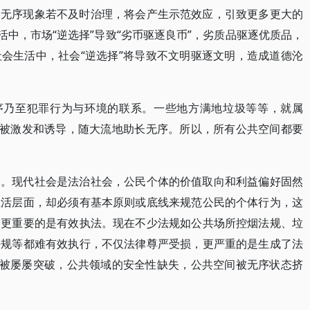
和无序现象若不及时治理，将会产生示范效应，引致更多更大的
活中，市场“逆选择”导致“劣币驱逐良币”，劣质品驱逐优质品，
会生活中，社会“逆选择”将导致不文明驱逐文明，造成道德沦
无序乃至犯罪行为与环境的联系。一些地方满地垃圾等等，就属
易被激发和诱导，随大流地助长无序。所以，所有公共空间都要
础。现代社会是法治社会，公民个体的价值取向和利益偏好固然
生活层面，却必须有基本原则或底线来规范公民的个体行为，这
，更重要的是有效执法。现在不少法规如公共场所控烟法规、垃
法规等都难有效执行，不仅法律尊严受损，更严重的是生成了法
线被屡屡突破，公共领域的安全性缺失，公共空间被无序状态挤