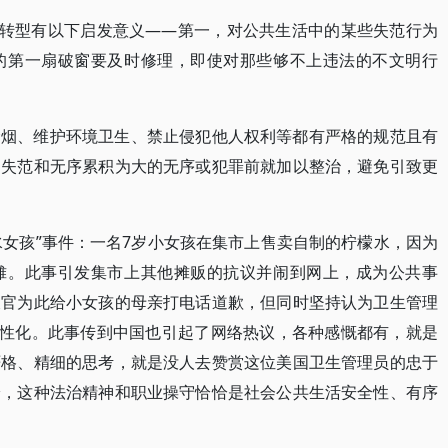
制转型有以下启发意义——第一，对公共生活中的某些失范行为
的第一扇破窗要及时修理，即使对那些够不上违法的不文明行
禁烟、维护环境卫生、禁止侵犯他人权利等都有严格的规范且有
的失范和无序累积为大的无序或犯罪前就加以整治，避免引致更
檬水女孩”事件：一名7岁小女孩在集市上售卖自制的柠檬水，因为
摊。此事引发集市上其他摊贩的抗议并闹到网上，成为公共事
长官为此给小女孩的母亲打电话道歉，但同时坚持认为卫生管理
柔性化。此事传到中国也引起了网络热议，各种感慨都有，就是
严格、精细的思考，就是没人去赞赏这位美国卫生管理员的忠于
论，这种法治精神和职业操守恰恰是社会公共生活安全性、有序