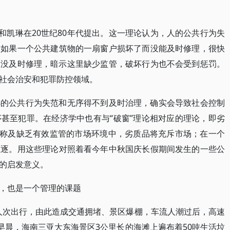
和凯琳在20世纪80年代提出。这一理论认为，人的公共行为失
。如果一个公共建筑物的一扇窗户损坏了而没能及时修理，很快
户没及时修理，暗示这里缺少监管，破坏行为也不会受到惩罚。
社会治安和犯罪防控领域。
小的公共行为失范和无序得不到及时治理，确实会导致社会控制
甚至犯罪。在经济学中也有与“破窗”理论相对应的理论，即劣
对称及缺乏有效监管的市场环境中，劣质品将充斥市场；在一个
驱逐。用这些理论对照着看今年中秋国庆长假期间发生的一些公
的启发意义。
，也是一个管理的课题
亿人次出行，由此造成交通拥堵、景区爆棚，车流人潮过后，高速
早晨，海南三亚大东海景区3公里长的海滩上遍布着50吨生活垃