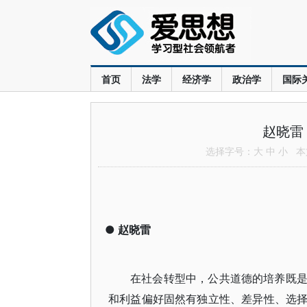
首页
法学
经济学
政治学
国际
赵晓雷
选择字号：
大
中
小
本文
●
赵晓雷
在社会转型中，公共道德的培养既
和利益偏好固然有独立性、差异性、选