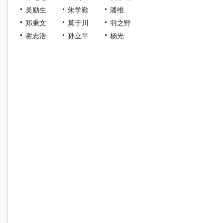
吴励生
朱学勤
潘维
郑秉文
莫于川
羽之野
谢志浩
孙立平
杨光