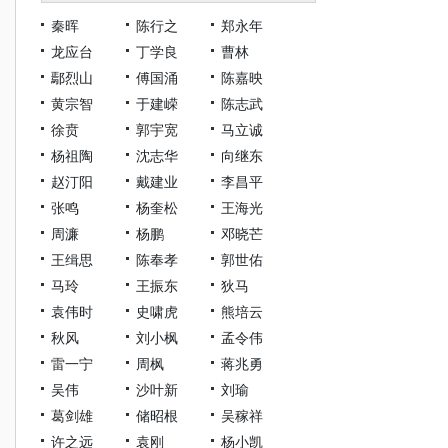
秦晖
陈行之
郑永年
龙应台
丁学良
曹林
鄢烈山
傅国涌
陈嘉映
黄宗智
于建嵘
陈志武
徐贲
郭宇宽
马立诚
杨祖陶
沈志华
向继东
赵汀阳
戴建业
李昌平
张鸣
杨奎松
王海光
周濂
杨鹏
邓晓芒
王缉思
陈奉孝
郭世佑
马玲
王振东
狄马
袁伟时
史啸虎
熊培云
秋风
刘小枫
孟令伟
雷一宁
周枫
蒋兆勇
吴伟
沙叶新
刘瑜
葛剑雄
储昭根
吴稼祥
许之远
袁刚
杨小凯