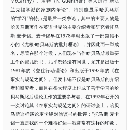
McCarthy）、君特（K. Guenther）等人进行“新法
兰克福学派的家族内争论”。特别能显示哈贝马斯
的“学习”的特点是最后一类争论，其中的主要人物是
哈贝马斯著作在英语世界的主要介绍者和研究者托马
斯·麦卡锡。麦卡锡早在1978年就出版了一部篇幅不
小的《尤根·哈贝马斯的批判理论》，并因此而一举成
名，尽管在那个时候，人们现在当作哈贝马斯最重要
工作的那几部书，几乎都还没有问世，尤其是出版于
1981年的《交往行动理论》和出版于1992年的《在
事实与规范之间》。但麦卡锡不仅是哈贝马斯的介绍
者和研究者，而且在很大程度上也成了善于学习的哈
贝马斯此后理论工作的重要参与者。在1992年召开的
一次讨论其《在事实与规范之间》的研讨会上，哈贝
马斯这样谈论麦卡锡对他该书的批评：“托马斯·麦卡
锡一直是我的一个难得好运—我常常有这样的印象，