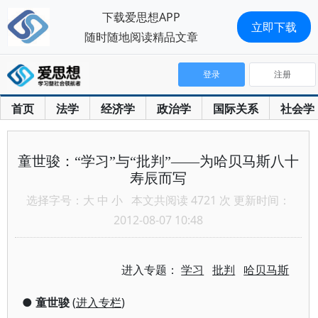
下载爱思想APP
立即下载
随时随地阅读精品文章
登录
注册
首页
法学
经济学
政治学
国际关系
社会学
童世骏：“学习”与“批判”——为哈贝马斯八十
寿辰而写
选择字号：
大
中
小
本文共阅读 4721 次 更新时间：
2012-08-07 10:48
进入专题：
学习
批判
哈贝马斯
●
童世骏
(
进入专栏
)