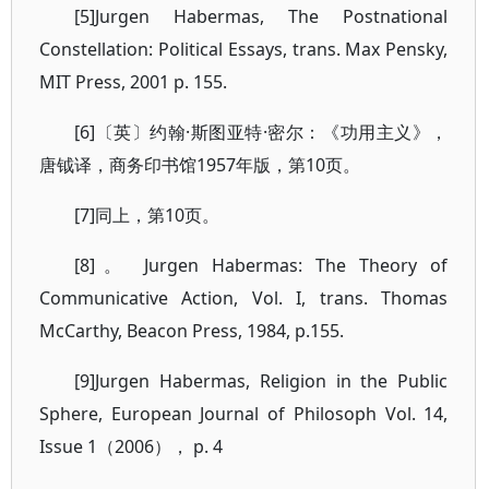
[5]Jurgen Habermas, The Postnational
Constellation: Political Essays, trans. Max Pensky,
MIT Press, 2001 p. 155.
[6]〔英〕约翰·斯图亚特·密尔：《功用主义》，
唐钺译，商务印书馆1957年版，第10页。
[7]同上，第10页。
[8]。 Jurgen Habermas: The Theory of
Communicative Action, Vol. I, trans. Thomas
McCarthy, Beacon Press, 1984, p.155.
[9]Jurgen Habermas, Religion in the Public
Sphere, European Journal of Philosoph Vol. 14,
Issue 1（2006）， p. 4