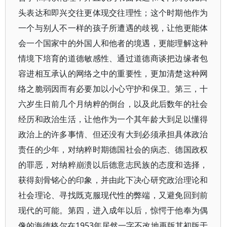
头表达和即兴交往更体现交往理性；这个时期他作为
一个与别人不一样的孩子所遭遇的歧视，让他更能体
会一个国家中的外国人和他者的境遇，更能理解这种
情境下培育的道德敏感性、通过道德商谈把边缘者包
容进相互承认的网络之中的重要性，更加清楚这种网
络之脆弱因而有必要加以小心守护和保卫。第三，十
六岁生日前几个月纳粹的倒台，以及此后数年的社会
经历和政治生活，让他作为一个其年龄大到足以懂得
政治上的许多事情、但还没有大到必须承担具体政治
责任的少年，对纳粹时期德国社会的病态、德国政权
的罪恶，对纳粹崩溃以后德意志民族的态度和选择，
获得刻骨铭心的印象，并由此下决心研究政治理论和
社会理论、寻找既克服现代性的弊端，又避免回到前
现代的可能。第四，进入成年以后，惊愕于他奉为偶
像的海德格尔在1953年居然一字不改地再版其初版于