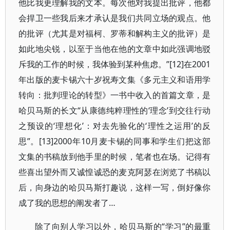
他比我更理解我的文本。每次他对我提出批评，他都
会捍卫一些我后来才承认是我们共同立场的观点。他
的批评（尤其是对福柯、罗蒂和解构主义的批评）是
如此地尖锐，以至于当他在他的文章中如此强调地驳
斥我的工作的时候，我体验到某种焦虑。”[12]在2001
年出版的麦卡锡六十岁祝寿文集《多元主义和语用学
转向：批判理论的转型》一书中收入的首篇文章，是
哈贝马斯的长文“从康德纯粹理性的‘理念’到交往行动
之预设的‘理想化’：对去先验化的‘理性之运用’的反
思”。[13]2000年10月麦卡锡的同事和学生们把这部
文集的书稿放到他手里的时候，笔者也在场。记得有
些喜出望外而又诚惶诚恐的麦克阿瑟在浏览了书稿以
后，向身边的哈贝马斯打趣说，这样一写，倒好像你
成了我的思想的阐发者了…
除了向别人学习以外，哈贝马斯的“学习”的最重