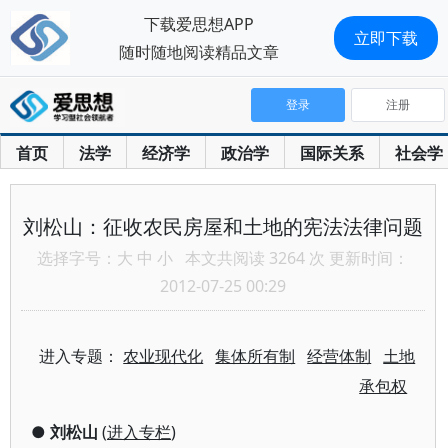
下载爱思想APP
立即下载
随时随地阅读精品文章
登录
注册
首页
法学
经济学
政治学
国际关系
社会学
刘松山：征收农民房屋和土地的宪法法律问题
选择字号：
大
中
小
本文共阅读 3264 次 更新时间：
2012-07-25 00:29
进入专题：
农业现代化
集体所有制
经营体制
土地
承包权
●
刘松山
(
进入专栏
)