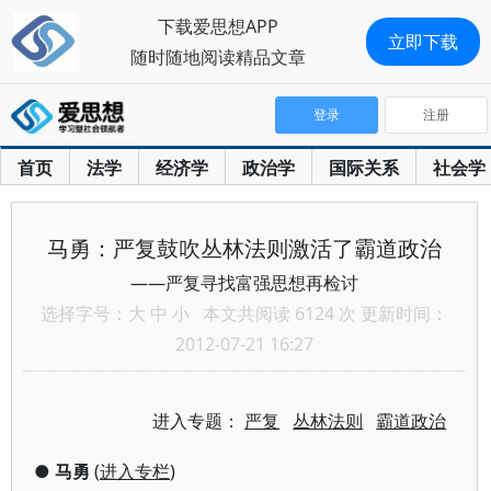
下载爱思想APP
立即下载
随时随地阅读精品文章
登录
注册
首页
法学
经济学
政治学
国际关系
社会学
马勇：严复鼓吹丛林法则激活了霸道政治
——严复寻找富强思想再检讨
选择字号：
大
中
小
本文共阅读 6124 次 更新时间：
2012-07-21 16:27
进入专题：
严复
丛林法则
霸道政治
●
马勇
(
进入专栏
)