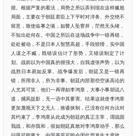
措。根据严复的看法，局势之所以弄到现在这样尴尬
局面，主要在于朝廷君臣上下平时对洋务、外交绝不
留意，致使临事之顷，如瞽人坠窨井，茫然无头绪，
不知出处何在。中国之所以在这场战争中一错再错，
处处被动，不是日本人智慧高超，手段狡猾，实中国
人谋之不臧，既错误估计了形势，又错误制定了计
划。战前以为中国真的很强大，自我虚张声势，以为
战胜日本易如反掌。战争爆发后，朝廷又是一错再
错，所用非人，所为非事。朝廷内部那些空谈高论的
人尤其可笑，他们一再弹劾李鸿章，大事小事胡说八
道，捕风捉影，无一语中其要害。结果这就使李鸿章
更加蔑视天下之无人，推诿挟制，已没有任何办法对
其约束了，李鸿章从此成为朝廷的真正主宰，谓战固
我战，和亦我和，假如朝廷真敢对李鸿章动手，那么
问题可能更大，中国甚至可能会因此而发生大变故。