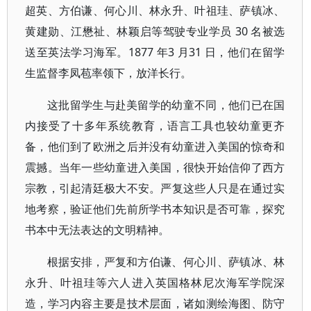
超英、方伯谦、何心川、林永升、叶祖珪、萨镇冰、
黄建勋、江懋祉、林颖启等驾驶专业学员 30 名被选
送至英法学习海军。1877 年3 月31 日，他们在留学
生监督李凤苞率领下，放洋长行。
这批留学生与赴美留学的幼童不同，他们已在国
内接受了十多年系统教育，语言工具也较幼童更齐
备，他们到了欧洲之后并没有幼童进入美国的惊奇和
震撼。当年一些幼童进入美国，很快开始信仰了西方
宗教，引起清廷极大不安。严复这些人只是在通过实
地考察，验证他们先前所学书本知识是否可靠，探究
书本中无法表达的文明精神。
根据安排，严复和方伯谦、何心川、萨镇冰、林
永升、叶祖珪等六人进入英国格林尼次海军学院深
造，学习内容主要是技术层面，诸如测绘海图、防守