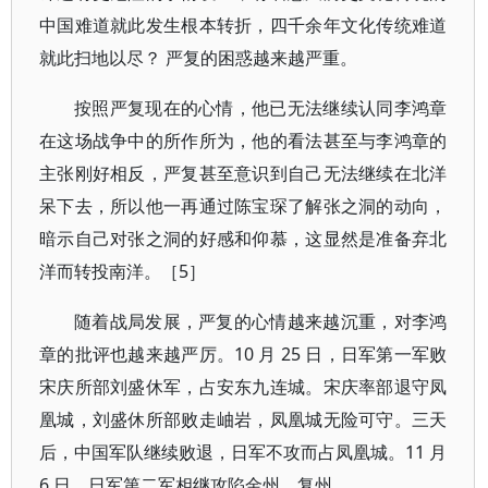
中国难道就此发生根本转折，四千余年文化传统难道
就此扫地以尽？ 严复的困惑越来越严重。
按照严复现在的心情，他已无法继续认同李鸿章
在这场战争中的所作所为，他的看法甚至与李鸿章的
主张刚好相反，严复甚至意识到自己无法继续在北洋
呆下去，所以他一再通过陈宝琛了解张之洞的动向，
暗示自己对张之洞的好感和仰慕，这显然是准备弃北
洋而转投南洋。［5］
随着战局发展，严复的心情越来越沉重，对李鸿
章的批评也越来越严厉。10 月 25 日，日军第一军败
宋庆所部刘盛休军，占安东九连城。宋庆率部退守凤
凰城，刘盛休所部败走岫岩，凤凰城无险可守。三天
后，中国军队继续败退，日军不攻而占凤凰城。11 月
6 日，日军第二军相继攻陷金州、复州。