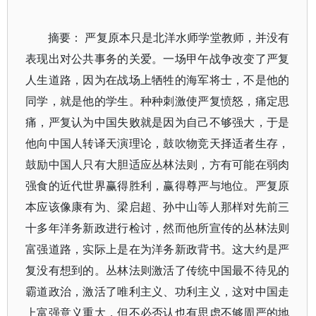
摘要： 严复原本只是北洋水师学堂教师，并没有
表现出对公共事务的关爱。一场甲午战争改变了严复
人生道路，因为在战场上牺牲的海军将士，不是他的
同学，就是他的学生。种种刺激使严复愤怒，痛定思
痛，严复认为中国失败就是因为自己不够强大，于是
他向中国人转译天演理论，鼓吹物竞天择适者生存，
鼓励中国人只有大胆适应丛林法则，方有可能在弱肉
强食的近代世界赢得胜利，赢得尊严与地位。严复原
本应该像康有为、梁启超、孙中山等人那样对先前三
十多年洋务新政进行检讨，然而他所宣传的丛林法则
富强道路，实际上是在为洋务新政背书。这大约是严
复没有想到的。丛林法则激活了传统中国最不待见的
霸道政治，激活了唯利主义、功利主义，这对中国走
上富强意义重大，但不必否认也有思虑不够周严的地