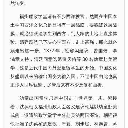
然转变。
福州船政学堂请有不少西洋教官，然而在中国本
土学习西洋文化总是显得有一层隔膜，要戳破这层隔
膜，就必须派遣学生到西方，到人家的土地上直接体
验。清廷既然已下决心学西方，走上富强，那么就必
须走出这一步。1872 年，经容闳建议，曾国藩、李
鸿章支持，清廷同意选派詹天佑等 30 名幼童赴美留
学，这是近代中国向外派遣留学生的开始。中国文化
从盛唐以来的输出国变为输入国，不过中国由此也真
正步入世界轨道，尽管后来有不少反复和曲折。
幼童出国留学只是中国走向世界第一步。紧接
着，沈葆桢以福州船政大臣名义建议朝廷以幼童赴美
成例，派遣船政学堂学生分赴英法两国深造。朝廷很
快批准了沈葆桢的建议，严复、刘步蟾、林泰曾、蒋