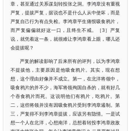
章，甚至通过关系谋划转投张之洞。李鸿章没有重视
严复，提拔严复，据说也不是什么人从中使坏，而是
严复自己行为有点失检。李鸿章平生痛恨吸食鸦片，
而严复偏偏就好这一口，且终生不戒。［3］严复
说，就凭着这一条，就很难让李鸿章看上眼，哪儿还
会提拔呢？
严复的解读影响了后来所有的评判，以为李鸿章
不提拔他，主要原因是他吸食鸦片。其实，现在想
想，这个理由好像并不成立。第一，在北洋将领中，
吸食鸦片的并不少，海军将领殉国自杀的，就有好几
个吞食鸦片而死。这说明他们有鸦片，吃鸦片。第
二，这些将领并没有因吸食鸦片受到李鸿章遏制。第
三，严复得不到李鸿章提拔，应该另有隐情。一是试
想一个人在北洋，心想南洋，总想着转投李鸿章政敌