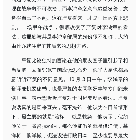
现在战争愈不可收拾，而李鸿章之意气愈益发舒，愈
觉得自己了不起。这在严复看来，才是中国的真正悲
剧。一场甲午战争，彻底改变了严复对李鸿章的看
法，这显然与其是李鸿章部属的身份很不相称，大约
由此亦就注定了其后来的思想进路。
严复比较独特的言论在他的朋友圈子里引起了相
当反响，因而究竟中国应该怎么办，似乎大家也都愿
意听听严复的不同意见。10 月 3 日中午，李鸿章的
翻译兼机要秘书，也是严复的老同学罗丰禄专门跑来
谈时事，表示想听听严复对于时局变动的看法。严复
说话真的是直来直去，毫不掩饰，他认为在目前情形
下，最主要的就是“治标”，就是救急。他表示，假如
他位于一省督抚的话，那么他能做的就是借洋债，募
洋将，购洋械，想法设法打败日本，至少也要尽最大