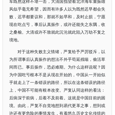
军既然这样不堪一击，大清国指望着北洋海军重振雄
风似乎毫无希望，因而有许多人以为既然迟早都会失
败，迟早都要议和，那就不如早和，及时止损，宁愿
现在吃点亏，事后认真振作，或许还能失之东隅，收
之桑榆。大清或许不致就此沉沦就此陷入万劫不复之
境地。
对于这种失败主义情绪，严复给予严厉驳斥，以
为所谓事后认真振作的想法不外乎苟延残喘，偷活草
间而已。事后振作，恐必难期。为什么这样说呢？因
为中国吃亏根本不是从现在开始的，中国从一开始似
乎就走上了一条错误的路径，所以在这条错误的路径
上，中国不可能有根本改变。严复认同这样的看法：
后病深于前病，后着不及前着。这就是中国目前的困
境。由此，严复不自觉地想到易代更革之事，想到或
许还有更危险的事情发生，有着悠久历史文化传统的