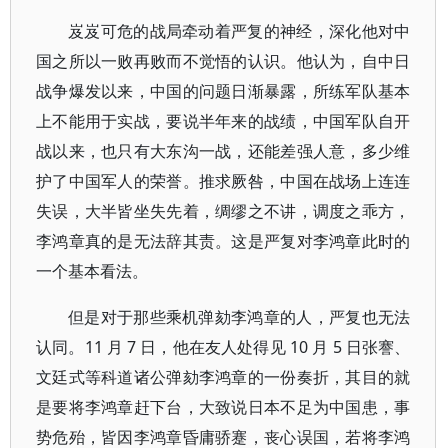
岌岌可危的战局牵动着严复的神经，深化他对中
国之所以一败再败而不觉悟的认识。他认为，自中日
战争爆发以来，中国的问题日渐暴露，所练军队基本
上不能用于实战，要说半年来的战绩，中国军队自开
战以来，也只有大东沟一战，还能差强人意，多少维
护了中国军人的荣誉。推求厥咎，中国在战场上连连
失误，大半皆坐失先着，绸缪之不讲，调度之乖方，
李鸿章真的是无法辞其责。这是严复对李鸿章此时的
一个基本看法。
但是对于那些乘机弹劾李鸿章的人，严复也无法
认同。11 月 7 日，他在友人处得见 10 月 5 日张謇、
文廷式等科道诸公弹劾李鸿章的一份奏折，其目的就
是要将李鸿章赶下台，大致说日本不足为中国患，事
势危殆，皆因李鸿章昏庸骄蹇，丧心误国，若将李鸿