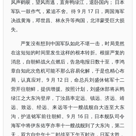
风声鹤唳，望风而逃，直奔鸭绿江，退卧国内； 日本
军队一鼓作气，紧追不舍。待 9 月 17 日，两国海军
决战黄海，邓世昌、林永升等殉国，北洋蒙受巨大损
失。
严复没有想到中国军队如此不堪一击，时局竟然
在这短短的时间里发生这样的根本转折。根据严复的
消息，自朝鲜战火点燃后，告急电报日数十至，李鸿
章自知此次危机可能不那么容易化解，于是也精心布
局，认真应对。9 月 12 日，命总兵刘盛休铭军十二
营开往朝鲜，提供增援。按照计划，刘盛休部将从鸭
绿江之大东沟登岸，丁汝昌率定远、镇远、济远、靖
远、致远、经远、来远等十一艘战舰自大连至大东
沟，护送铭军前往朝鲜。9 月 16 日，日本舰队司令
海军中将伊东佑亨亦率十一艘战舰到了大东沟，第二
天，双方自中午十二时战至下午五时许，日军大胜，