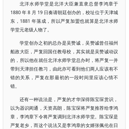
北洋水师学堂是北洋大臣兼直隶总督李鸿章于
1880 年 8 月 19 日奏请朝廷创办的，校址位于天津城
东，1881 年落成，所以严复加盟也就算是北洋水师
学堂元老级人物了。
学堂创办之初的总办是吴赞诚，吴赞诚曾任福州
船政大臣，严复回国任教母校，其实就是吴赞诚动议
的，所以他在就任北洋水师学堂总办时，将严复一并
带到天津担任教习，由此亦可看到他们两人应该有不
错的关系，严复在那最初的一段时间里应该心情不
错。
还有一种说法是，严复的才华深得陈宝琛赏识，
以为器识闳通，天资高朗，陈宝琛将严复推荐给李鸿
章，李鸿章下令将严复调到北洋水师学堂。陈宝琛是
严复老乡，而这个说法又是李鸿章的女婿张佩伦在日