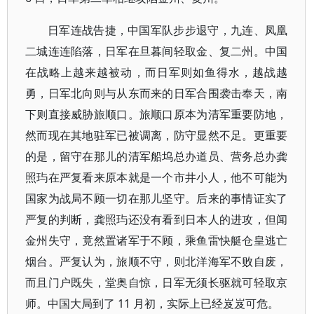
日军连战告捷，中国军队步步退守，九连、凤凰
二城连连陷落，日军在旦暮间轻取金、复二州。中国
在战略上越来越被动，而日军则如鱼得水，越战越
勇，日军北向则与从东而来的日军合围袭击奉天，南
下则直接威胁旅顺口。旅顺口原本为清军重要防地，
然而现在其地驻军已被调离，防守显然不足。更重要
的是，留守在那儿的清军船坞总办道员、营务总办龚
照玙在严复看来原本就是一个市井小人，他不可能为
国家为战局不顾一切在那儿坚守。后来的事情证实了
严复的判断，龚照玙还没有看到日本人的进攻，但闻
金州失守，竟然置诸军于不顾，乘鱼雷快艇仓皇逃亡
烟台。严复认为，旅顺不守，则北洋海军不败自废，
而且门户既失，堂奥自惊，日军无须长驱就可轻取京
师。中国大局到了 11 月初，实际上已经岌岌可危。