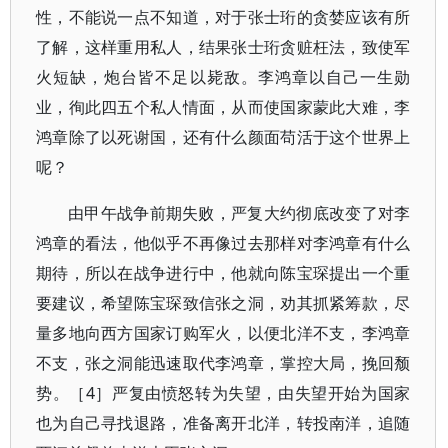
性，不能说一点不知道，对于张士珩的贪婪应该有所
了解，这样重用私人，结果张士珩贪赃枉法，致使军
火短缺，炮台皆不足以毙敌。李鸿章以自己一生勋
业，徇此四五个私人情面，从而使国家蒙此大难，李
鸿章除了以死谢国，还有什么颜面苟活于这个世界上
呢？
由甲午战争前期失败，严复大约彻底改变了对李
鸿章的看法，他似乎不再像过去那样对李鸿章有什么
期待，所以在战争进行中，他就向陈宝琛提出一个重
要建议，希望陈宝琛致信张之洞，劝其抓紧筹款，尽
量多地向西方国家订购军火，以便北洋不支，李鸿章
不支，张之洞能迅速取代李鸿章，掌控大局，挽回颓
势。［4］严复由愤怒转为失望，由失望开始为国家
也为自己寻找退路，准备离开北洋，转投南洋，追随