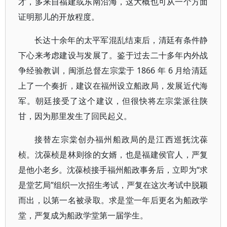
才，多来自福建或东南沿海，这大概也可从一个方面
证明那儿的开放程度。
长达十余年的太平军混乱结束后，清廷有条件静
下心来考虑建设与发展了。鉴于过去二十多年内外战
争经验教训，闽浙总督左宗棠于 1866 年 6 月给清廷
上了一个奏折，建议在福州设立船政局，发展近代海
军。朝廷接受了这个建议，但很快将左宗棠派往陕
甘，因为那里发生了回民起义。
接替左宗棠创办福州船政局的是江西巡抚沈葆
桢。沈葆桢是林则徐的女婿，也是福建侯官人，严复
是他小老乡。沈葆桢接手福州船政事务后，立即为“求
是堂艺局”组织一次招生考试，严复在这次考试中脱颖
而出，以第一名被录取。求是堂一年后更名为船政学
堂，严复成为船政学堂第一届学生。