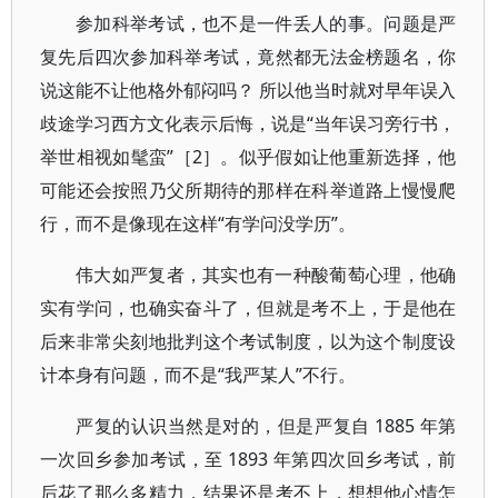
参加科举考试，也不是一件丢人的事。问题是严
复先后四次参加科举考试，竟然都无法金榜题名，你
说这能不让他格外郁闷吗？ 所以他当时就对早年误入
歧途学习西方文化表示后悔，说是“当年误习旁行书，
举世相视如髦蛮”［2］。似乎假如让他重新选择，他
可能还会按照乃父所期待的那样在科举道路上慢慢爬
行，而不是像现在这样“有学问没学历”。
伟大如严复者，其实也有一种酸葡萄心理，他确
实有学问，也确实奋斗了，但就是考不上，于是他在
后来非常尖刻地批判这个考试制度，以为这个制度设
计本身有问题，而不是“我严某人”不行。
严复的认识当然是对的，但是严复自 1885 年第
一次回乡参加考试，至 1893 年第四次回乡考试，前
后花了那么多精力，结果还是考不上，想想他心情怎