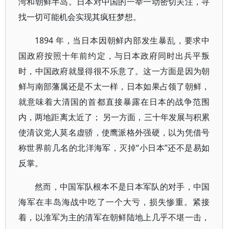
湾和朝鲜半岛。日本对中国的一举一动密切关注，寻
找一切可能机会实现其疯狂梦想。
1894 年，当日本因朝鲜内部发生暴乱，要求中
国政府按照十年前约定，与日本政府同时出兵平叛
时，中国政府就显得很不乐意了。这一方面是因为朝
鲜与南部藩属还是不太一样，日本如果占领了朝鲜，
就意味着大清国的首都直接暴露在日本的战争范围
内，两地距离太近了； 另一方面，三十年发展与积累
使清议党人莫名虚骄，使鹰派格外强硬，以为凭借号
称世界前几名的北洋海军，灭掉“小日本”还不是易如
反掌。
然而，中国军队根本不是日本军队的对手，中国
海军在丰岛海战中吃了一个大亏，损失惨重。紧接
着，以淮军为主的清军在朝鲜陆地上几乎不堪一击，