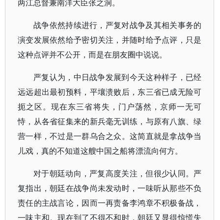
两江总督兼南洋大臣张之洞。
战争依然持续进行，严复对战争及其相关事务的
演变发展依然给予密切关注，并随时给予点评，只是
这种点评并不公开，而是在朋友圈中说说。
严复认为，中日战争发展到今天这种样子，已经
远远超出最初预料，平壤溃败后，东三省已成无险可
扼之区。现在东三省将失，门户荡然，京师一无可
恃，从各省征集来的新兵毫无训练，与原有八旗、绿
营一样，不过是一群乌合之众。这简直就是拿战争当
儿戏，真的不知道这艘中国之船将漂流向何方。
对于朝廷动向，严复高度关注，但很少认同。严
复指出，朝廷在战争尚未发动时，一味听从那些不负
责任的主战言论，因而一再责备李鸿章不积极备战，
一味主和。现在到了不得不和时，朝廷又显得惊慌失