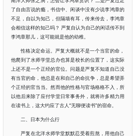
南洋大帅张之洞，怎会让李鸿章赏识？ 二是严复过足
了自由言说的瘾，书信中、闲谈中没有少说李鸿章的
不足，自以为知己，但隔墙有耳，传来传去，李鸿章
会相信这样的知己吗？ 严复自认为自己的闲话传不到
李鸿章那儿，这可能就是他的幼稚。
性格决定命运。严复大概就不是一个当官的命，
他爬到了水师学堂总办也算是校长的位置了，这实际
上还不是一个正经的官位。问题是严复不知道自己没
有当官的命，他总是在和自己的命抗争，总是希望弄
个正经的官当当。然而他的性格与官场格格不入，所
以他后来除了应付学堂日常事务外，就将许多精力用
在读书上，这大约应了古人“无聊便读书”的宿命。
二、日本为什么行
严复在北洋水师学堂默默忍受着煎熬，用他自己