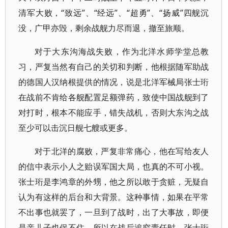
清军大败，“致远”、“经远”、“超勇”、“扬威”四舰沉
没，广甲亦毁，剩余战舰力尽而退，撤至旅顺。
对于大东沟海战失败，作为北洋水师学堂总教
习，严复当然有自己的关切和判断，他根据随军助战
的德国人汉纳根提供的情况，说是北洋军械局张士珩
在战前不肯给各舰配置足额弹药，致使中国战舰到了
对打时，根本不能应手，错失战机，否则大东沟之战
至少可以击沉日舰七艘或更多。
对于北洋的腐败，严复非常痛心，他在写给友人
的信中表示小人之贻误军国大局，也真的不可小视。
张士珩是李鸿章的外甥，他之所以敢于贪赃，无疑自
认为有这样的后台和大背景。这种事情，如果在平常
不出事也就罢了，一旦到了战时，出了大事故，即便
是亲儿子也保不住。所以在战后追究责任时，张士珩