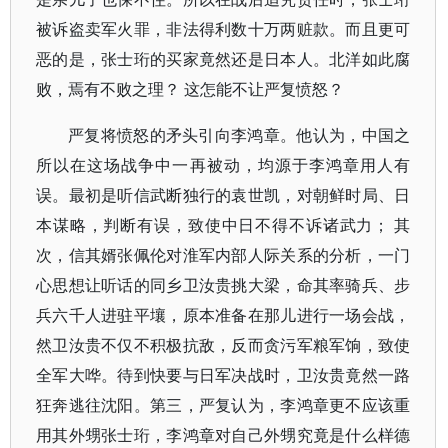
被诉盗卖军火罪，非法得利数十万两赃款。而且更可
恶的是，张士珩的买家竟然还是日本人。北洋如此腐
败，焉有不败之理？ 这怎能不让严复愤怒？
严复将愤怒的矛头引向李鸿章。他认为，中国之
所以在这场战争中一再被动，均源于李鸿章用人有
误。最初是听信武断独行的袁世凯，对朝鲜时局、日
本谋略，判断有误，致使中日不得不诉诸武力； 其
次，信其婿张佩伦对淮军内部人际关系的分析，一门
心思想让听话的同乡卫汝贵挑大梁，命其率骑兵、步
兵六千人进驻平壤，原本准备在那儿进行一场会战，
然卫汝贵不仅不积极抗敌，反而贪污军粮军饷，致使
全军大哗。待到快要与日军决战时，卫汝贵竟然一路
狂奔逃往沈阳。第三，严复认为，李鸿章更不应该重
用其外甥张士珩，李鸿章对自己外甥究竟是什么样德