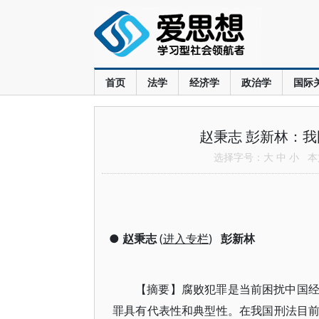
首页
法学
经济学
政治学
国际
赵秉志 彭新林：
选择字号：
大
中
小
本文
●
赵秉志
(
进入专栏
)
彭新林
【摘要】腐败犯罪是当前困扰中国
罪具有代表性和典型性。在我国刑法目