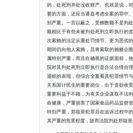
的，处死刑并处没收财产。也就是说，
要的方面，还应当通盘考虑全案的罪中
别严重。一言以蔽之，受贿数额不是判
额相比于有些未被判处死刑立即执行的
次索贿的法定从重处罚情节。更为恶劣
期间仍向他人索贿，且将索取的贿赂企
属特别严重，而且在确凿的证据面前，
院对其判处死刑立即执行是合法合情合
退赃的表现，但综合全案看其犯罪情节
关系国计民生的重要岗位，出于贪欲收
重要利益于不顾，为有关企业谋取不法
命健康，严重损害了国家食品药品监督
特别严重，郑筱萸犯罪后在追诉过程中
其严重的危害程度，故而法院判处郑筱萸