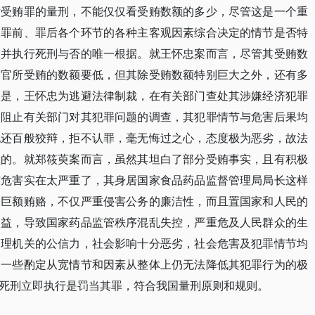
对受贿罪的量刑，不能仅仅看受贿数额的多少，尽管这是一个重
、罪前、罪后各个环节的各种主客观因素综合决定的情节是否特
处并执行死刑与否的唯一根据。就王怀忠案而言，尽管其受贿数
贪官所受贿的数额要低，但其除受贿数额特别巨大之外，还有多
的是，王怀忠为逃避法律制裁，在有关部门查处其涉嫌经济犯罪
图阻止有关部门对其犯罪问题的调查，其犯罪情节与危害后果均
他还百般狡辩，拒不认罪，毫无悔过之心，态度极为恶劣，故法
理的。就郑筱萸案而言，虽然其坦白了部分受贿事实，且有积极
与危害实在太严重了，其身居国家食品药品监督管理局局长这样
受巨额贿赂，不仅严重侵害公务的廉洁性，而且置国家和人民的
利益，导致国家药品监管秩序混乱失控，严重危及人民群众的生
管理机关的公信力，社会影响十分恶劣，社会危害及犯罪情节均
的一些酌定从宽情节和因素从整体上仍无法降低其犯罪行为的极
死刑立即执行是罚当其罪，符合我国量刑原则和规则。