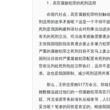
1．高官腐败犯罪的死刑适用
在现代社会，高官腐败犯罪特别触
刑适用的改革矛盾呢？这是一个不得不
死刑是我国构建和谐社会对刑事法治进
有关的死刑立法、司法改革措施需要逐
主张我国现阶段应将逐步废止非暴力犯
严重的腐败犯罪之死刑目前不宜马上废
国刑法目前对严重腐败犯罪配置有死刑
官依法判处死刑包括立即执行，这并不
准。这也是我国限制、减少死刑适用并逐
那么，王怀忠受贿517万余元、郑筱
贿数额远超过他们的一些腐败犯罪高官
廷、河北省原常务副省长丛福奎等，人
妥当呢？笔者的回答是肯定的。根据我国