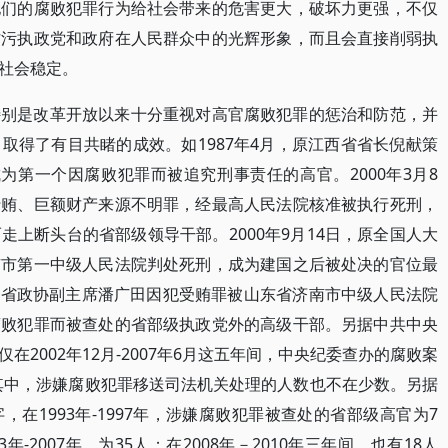
他们的腐败犯罪行为给社会带来的危害更大，破坏力更强，不仅
玷污执政党和政府在人民群众中的光辉形象，而且会直接削弱执
社会稳定。
特别是改革开放以来十分重视对高官腐败犯罪的惩治和防范，并
取得了有目共睹的成效。如1987年4月，原江西省省长倪献策
为第一个因腐败犯罪而被追究刑事责任的高官。2000年3月8
行贿、巨额财产来源不明罪，经最高人民法院核准被执行死刑，
上断头台的省部级领导干部。2000年9月14日，原全国人大
京市第一中级人民法院判处死刑，成为建国之后被处决的官位最
山东省政协副主席潘广田因犯受贿罪被山东省济南市中级人民法院
腐败犯罪而被查处的省部级执政党外的高级干部。另据中共中央
2002年12月-2007年6月这五年间，中央纪委查办的腐败案
]其中，涉嫌腐败犯罪移送司法机关处理的人数也不在少数。另据
在1993年-1997年，涉嫌腐败犯罪被查处的省部级高官为7
03年-2007年，为35人；在2008年－2010年三年间，也有18人