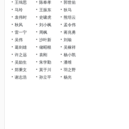
王缉思
陈奉孝
郭世佑
马玲
王振东
狄马
袁伟时
史啸虎
熊培云
秋风
刘小枫
孟令伟
雷一宁
周枫
蒋兆勇
吴伟
沙叶新
刘瑜
葛剑雄
储昭根
吴稼祥
许之远
袁刚
杨小凯
吴励生
朱学勤
潘维
郑秉文
莫于川
羽之野
谢志浩
孙立平
杨光