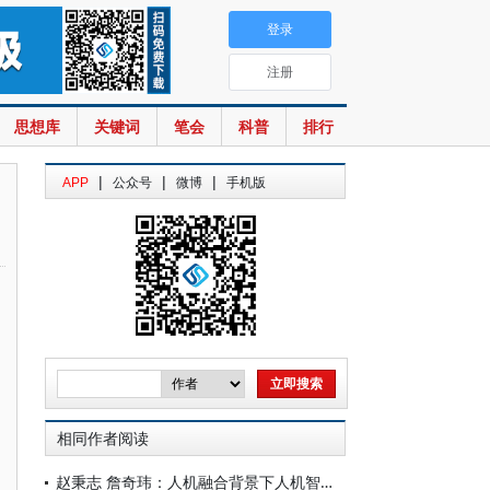
登录
注册
思想库
关键词
笔会
科普
排行
|
|
|
APP
公众号
微博
手机版
相同作者阅读
赵秉志 詹奇玮：人机融合背景下人机智能体的刑事责任探究