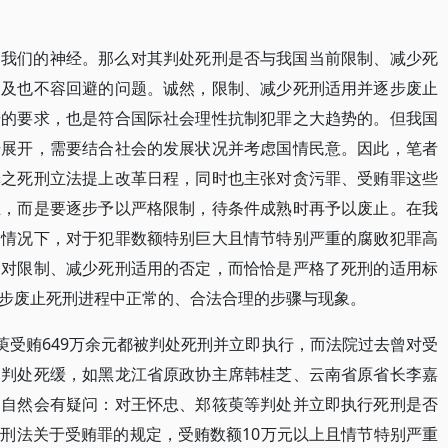
动我们的神经。那么对其判处死刑是否与我国当前限制、减少死
提及也不容回避的问题。诚然，限制、减少死刑适用并逐步废止
步的要求，也是符合国际社会理性抗制犯罪之大趋势的。但我国
步展开，需要结合社会的发展状况并考虑国情民意。因此，笔者
罪之死刑立法提上改革日程，同时也主张对贪污罪、受贿罪这些
止，而是要逐步予以严格限制，待条件成熟时再予以废止。在我
的情况下，对于犯罪数额特别巨大且情节特别严重的腐败犯罪高
是对限制、减少死刑适用的否定，而恰恰是严格了死刑的适用标
步废止死刑进程中正常的、合法合理的步骤与现象。
萸受贿649万余元都被判处死刑并立即执行，而法院过去曾对受
只判处死缓，如黑龙江省原政协主席韩桂芝、云南省原省长李嘉
们自然会有疑问：对王怀忠、郑筱萸等判处并立即执行死刑是否
刑法关于受贿罪的规定，受贿数额10万元以上且情节特别严重