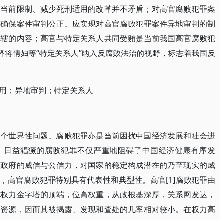
与当前限制、减少死刑适用的改革并不矛盾；对高官腐败犯罪案
，确保案件审判公正。应实现对高官腐败犯罪案件异地审判的制
管辖的内容；高官与特定关系人共同受贿是当前我国高官腐败犯
释将情妇等“特定关系人”纳入反腐败法治的视野，标志着我国反
用；异地审判；特定关系人
一个世界性问题。腐败犯罪亦是当前困扰中国经济发展和社会进
，日益猖獗的腐败犯罪不仅严重地阻碍了中国经济健康有序发
和政府的威信与公信力，对国家的稳定构成潜在的乃至现实的威
，高官腐败犯罪特别具有代表性和典型性。高官[1]腐败犯罪由
门权力金字塔的顶端，位高权重，从政根基深厚，关系网发达，
外资源，因而其被揭露、发现和查处的几率相对较小。在权力高