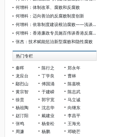
何增科：体制改革、腐败和反腐败
何增科：迈向善治的反腐败制度创新
何增科：依靠制度建设根治腐败——浅谈我党反腐败新思路的确立过程
何增科：香港廉政专员施百伟谈香港反腐败的成功经验
张杰：技术赋能惩治新型腐败和隐性腐败
热门专栏
秦晖
陈行之
郑永年
龙应台
丁学良
曹林
鄢烈山
傅国涌
陈嘉映
黄宗智
于建嵘
陈志武
徐贲
郭宇宽
马立诚
杨祖陶
沈志华
向继东
赵汀阳
戴建业
李昌平
张鸣
杨奎松
王海光
周濂
杨鹏
邓晓芒