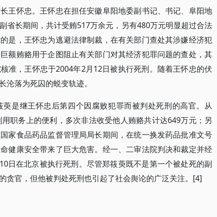
省长王怀忠。王怀忠在担任安徽阜阳地委副书记、书记、阜阳地
省长期间，共计受贿517万余元，另有480万元明显超过合法
劣的是，王怀忠为逃避法律制裁，在有关部门查处其涉嫌经济犯
的巨额贿赂用于企图阻止有关部门对其经济犯罪问题的查处，其
准，王怀忠于2004年2月12日被执行死刑。随着王怀忠的伏
长沦落为死囚的蜕变轨迹。
筱萸是继王怀忠后第四个因腐败犯罪而被判处死刑的高官。从
筱萸利用职务上的便利，多次非法收受他人贿赂共计达649万元；另
、国家食品药品监督管理局局长期间，在统一换发药品批准文号
生命健康安全带来了巨大危害。经一、二审法院判决和裁定并经
月10日在北京被执行死刑。尽管郑筱萸既不是第一个被处死的副
的贪官，但他被判处死刑也引起了社会舆论的广泛关注。[4]