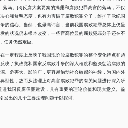
年6人）落马。[3]反腐大案要案的揭露和腐败犯罪高官的落马，不仅
强决心和鲜明态度，也有力震慑了腐败犯罪分子，维护了党纪国
斗争的信心。当然，也毋庸讳言，当前我国腐败犯罪总体上仍呈
多发的状况仍未根本改变，一些官高位显的腐败犯罪分子还在不
，任务仍然艰巨。
况在一定程度上反映了我国现阶段腐败犯罪的整个变化特点和趋
也反映了执政党和国家反腐败斗争的深入程度和坚决惩治腐败的
蔽深、危害大、影响广，更容易触动社会敏感的神经，为国内外
和典型性，故而从法理上对高官腐败犯罪的有关问题进行深入研
促进我国反腐倡廉建设，具有重要的理论价值和现实意义。鉴
引发出的几个主要法理问题予以探讨。