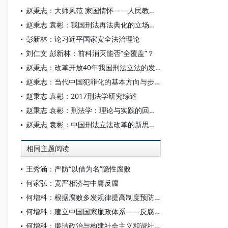
赵秉志：大师风范 家国情怀——人民教育家高铭暄先生的三个心愿
赵秉志 袁彬：我国刑法再法典化的立场与选择
彭新林：论习近平国家安全法治理论
刘仁文 彭新林：前科消灭能否“全覆盖”？
赵秉志：改革开放40年我国刑法立法的发展及其完善
赵秉志：当代中国犯罪化的基本方向与步骤——以《刑法修正案（九）》为主要视角
赵秉志 袁彬：2017刑法学研究综述
赵秉志 袁彬：刑法学：理论与实践的回顾、反思及前瞻
赵秉志 袁彬：中国刑法立法改革的新思维——以《刑法修正案（九）》为中心
相同主题阅读
王秀涵：严防“以借为名”隐性腐败
何家弘：宽严相济与中庸反腐
何增科：根据腐败多发规律提高制度预防质量
何增科：建立中国国家廉政体系——反腐倡廉体系
何增科：廉洁政治与构建社会主义和谐社会