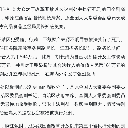
相信社会大众对于改革开放以来被判处并执行死刑的四个副省
生，即原江西省副省长胡长清案、原全国人大常委会副委员长成
家药品食品监督局局长郑筱萸案。
胡长清因犯受贿、行贿、巨额财产来源不明罪被依法执行了死刑。
清在担任国务院宗教事务局副局长、江西省省长助理、副省长期间，
折合人民币544万元，此外，胡长清为自己职务提升及工作调动
8万元，并且对于明显超过其合法收入的价值人民币161万元的
判处并立即执行死刑，在海内外引发了强烈反响。
被处以极刑的职务更高的腐败分子，是原全国人大常委会副委员
自治区委员会副书记、自治区政府主席、全国人大常委会副委员
肆无忌惮地收受贿赂，谋取非法利益，数额特别巨大，情节特别
4日经最高人民法院裁定核准被执行死刑。
私，疯狂敛财，成为我国自改革开放以来第三个被执行死刑的副