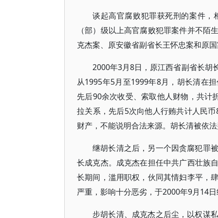
谈起高官腐败犯罪获死刑的案件，
（部）级以上高官腐败犯罪案件并不陌
克杰案、原安徽省副省长王怀忠案和原国
2000年3月8日，原江西省副省长
从1995年5月至1999年8月，胡长
先后90余次收受、索取他人财物，共计
拉关系，先后5次向他人行贿共计人民币
财产，不能说明合法来源。胡长清被依法
继胡长清之后，另一个因贪腐犯罪
长成克杰。成克杰在担任中共广西壮族
长期间，滥用职权，伙同其情妇李平，
严重，影响十分恶劣，于2000年9月1
步胡长清、成克杰之后尘，以权谋