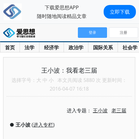
下载爱思想APP
立即下载
随时随地阅读精品文章
登录
注册
首页
法学
经济学
政治学
国际关系
社会学
王小波：我看老三届
选择字号：
大
中
小
本文共阅读 5880 次 更新时间：
2016-04-07 16:18
进入专题：
王小波
老三届
●
王小波
(
进入专栏
)