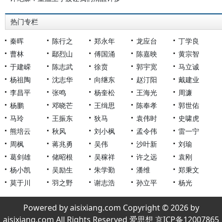
热门专栏
秦晖
陈行之
郑永年
龙应台
丁学良
曹林
鄢烈山
傅国涌
陈嘉映
黄宗智
于建嵘
陈志武
徐贲
郭宇宽
马立诚
杨祖陶
沈志华
向继东
赵汀阳
戴建业
李昌平
张鸣
杨奎松
王海光
周濂
杨鹏
邓晓芒
王缉思
陈奉孝
郭世佑
马玲
王振东
狄马
袁伟时
史啸虎
熊培云
秋风
刘小枫
孟令伟
雷一宁
周枫
蒋兆勇
吴伟
沙叶新
刘瑜
葛剑雄
储昭根
吴稼祥
许之远
袁刚
杨小凯
吴励生
朱学勤
潘维
郑秉文
莫于川
羽之野
谢志浩
孙立平
杨光
Powered by aisixiang.com Copyright © 2026 by
aisixiang.com All Rights Reserved 爱思想 京ICP备12007865