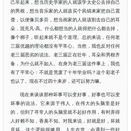
己吊起来，想当历史学家的人就该学太史公去掉自己
的男根，想当音乐家的人就该买个风镐来家把自己震
聋，以便像贝多芬，想当画家的人就该割去自己的耳
朵，混充凡·高。什么都想当的人就得把什么都去掉，
像个梆子，听起来就不是个道理。总的来说，任何老
三届优越的理论都没有平常心。当然，我也反对任何
老三届恶劣的说法。老三届正在壮年，耳朵和男根齐
备，为什么就不如人。在身为老三届这件事上，我也
有了平常心：不就是荒废了十年学业吗？这个彩老子
也认了。现在不过四十来岁，还可以努力嘛。
现在来谈谈那种坏事可以变好事，好事也可以变
坏事的说法。它来源于伟人，在伟大的头脑里是好
的，但到了寻常人的头脑里就不起好作用，有时弄得
人好赖不知，香臭不知。对我来说，好就是好，坏就
是坏，这个逻辑很够用。人生在世，会遇到一些好