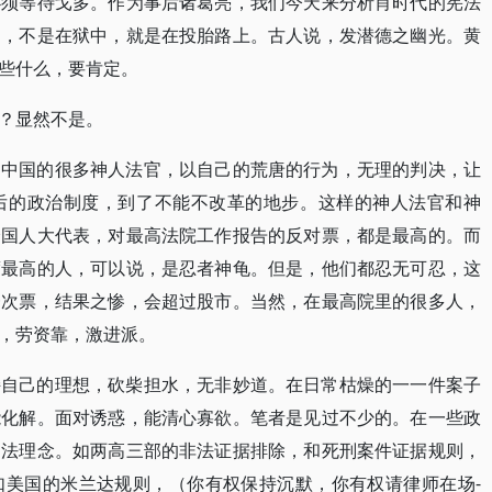
必须等待戈多。作为事后诸葛亮，我们今天来分析肖时代的宪法
官，不是在狱中，就是在投胎路上。古人说，发潜德之幽光。黄
些什么，要肯定。
？显然不是。
。中国的很多神人法官，以自己的荒唐的行为，无理的判决，让
后的政治制度，到了不能不改革的地步。这样的神人法官和神
全国人大代表，对最高法院工作报告的反对票，都是最高的。而
度最高的人，可以说，是忍者神龟。但是，他们都忍无可忍，这
一次票，结果之惨，会超过股市。当然，在最高院里的很多人，
，劳资靠，激进派。
持自己的理想，砍柴担水，无非妙道。在日常枯燥的一一件案子
能化解。面对诱惑，能清心寡欲。笔者是见过不少的。在一些政
司法理念。如两高三部的非法证据排除，和死刑案件证据规则，
如美国的米兰达规则，（你有权保持沉默，你有权请律师在场-