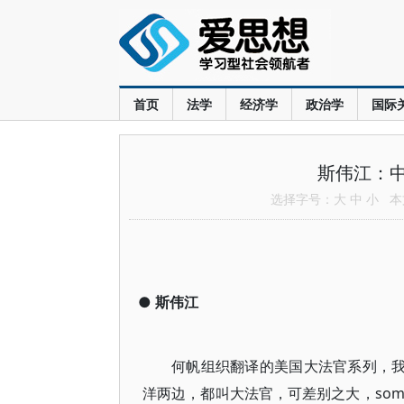
首页
法学
经济学
政治学
国际
斯伟江：
选择字号：
大
中
小
本文
●
斯伟江
何帆组织翻译的美国大法官系列，我
洋两边，都叫大法官，可差别之大，som