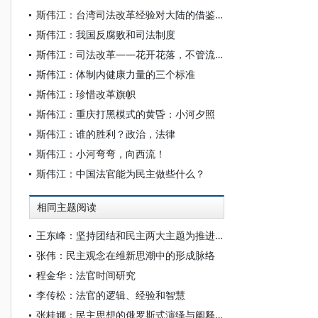
斯伟江：台湾司法改革经验对大陆的借鉴意义
斯伟江：我国反腐败和司法制度
斯伟江：司法改革——花开花落，不管流年度
斯伟江：体制内健康力量的三个标准
斯伟江：珍惜改革旗帜
斯伟江：重庆打黑模式的黄昏：小河夕照
斯伟江：谁的胜利？政治，法律
斯伟江：小河弯弯，向西流！
斯伟江：中国法官能为民主做些什么？
相同主题阅读
王东峰：坚持团结和民主两大主题为推进中国式现代化广泛凝心聚力
张伟：民主观念在维新思潮中的形成脉络
程金华：法官时间研究
李传松：法官的逻辑、经验和智慧
张桂娜：民主思想的俄罗斯式演绎与阐释——以俄罗斯保守自由主义流派为例