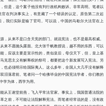
力，但是，这个案子他没有判行政机构败诉。非常高明。笔者以
法官在判决事实上，有意藏了一个错误的认定。原告第二次起
后，我们实际是输了官司。可以说，中国的马歇尔大法官在上
资源，从来不是口含天宪的部门。就说宪法，也不是最高权威。
三从来不愿抛头露面。北大张千帆教授说，越不用的东西，可以
功能，应该主要是宣示性的，类似皇后，母仪天下，但，皇上基
对马克思主义有解释权的祭司，都要把这个新发展写入宪法。另
容，也必须明示给国际夷人。这么多年，全国人大几乎没有解释
，双泪落君前。笔者问一个哈佛毕业的中国宪法学者，你们教的
中学为体，西学为用。
可能从王谢堂前燕，飞入平常法官家。事实上，我国普通法院的
改革之前，不可能让法院解释宪法。而笔者经常说的是，没有政