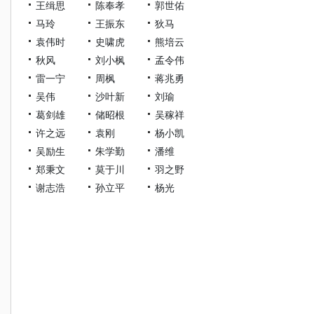
王缉思
陈奉孝
郭世佑
马玲
王振东
狄马
袁伟时
史啸虎
熊培云
秋风
刘小枫
孟令伟
雷一宁
周枫
蒋兆勇
吴伟
沙叶新
刘瑜
葛剑雄
储昭根
吴稼祥
许之远
袁刚
杨小凯
吴励生
朱学勤
潘维
郑秉文
莫于川
羽之野
谢志浩
孙立平
杨光