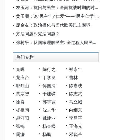
左玉河：抗日与民主：全面抗战时期的时代主题及其思想回应
黄玉顺：论“民主”与“仁爱”——“民主仁学”的“体用”问题
庞金友：政治极化与当代欧美民主困境
方法问题即宪法问题？
张树平：从国家理解民主: 全过程人民民主的一种政治学阐释
热门专栏
秦晖
陈行之
郑永年
龙应台
丁学良
曹林
鄢烈山
傅国涌
陈嘉映
黄宗智
于建嵘
陈志武
徐贲
郭宇宽
马立诚
杨祖陶
沈志华
向继东
赵汀阳
戴建业
李昌平
张鸣
杨奎松
王海光
周濂
杨鹏
邓晓芒