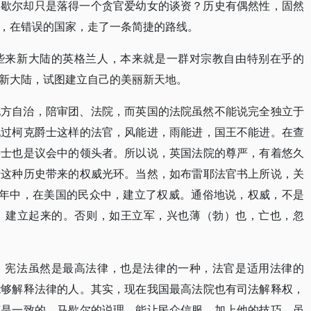
马歇尔却只是落得一个贪官爱幼女的谈资？历史有偶然性，固然
，在错误的国家，走了一条简捷的路线。
些来新大陆的英格兰人，本来就是一群对宗教自由特别在乎的
新大陆，试图建立自己的美丽新天地。
地方自治，陪审团、法院，而英国的法院虽然不能说完全独立于
现过柯克爵士这样的法官，风能进，雨能进，国王不能进。在查
爵士也是议会中的领头者。所以说，英国法院的尊严，有着悠久
于这种历史带来的权威光环。当然，如布雷耶法官书上所说，关
多年中，在美国的民众中，建立了权威。通俗地说，权威，不是
）建立起来的。否则，如王立军，兴也薄（勃）也，亡也，忽
，宪法虽然是最高法律，也是法律的一种，法官是适用法律的
能够解释法律的人。其实，现在我国最高法院也有司法解释权，
该是一致的。马歇尔的说理，能让民众信服，加上他的技巧，虽