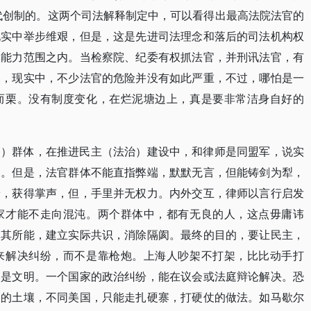
代创制的。这两个司法解释制定中，可以看得出最高法院法官的
现实中举步维艰，但是，这是先进司法理念和落后的司法机构权
官能力范围之内。当检察院、纪委有权抓法官，并刑讯法官，有
然，现实中，不少法官的危险并没有如此严重，不过，哪怕是一
而栗。没有制度变化，在烂泥塘边上，真是要非常洁身自好的
官）群体，在推进民主（法治）建设中，和律师是同盟军，说实
道。但是，法官群体不能直指弊端，默默无言，但能铸剑为犁，
端，获得掌声，但，手里并无权力。内外交互，律师以言行启发
家才能不走向混沌。两个群体中，都有无良的人，这点毋庸讳
尽其所能，建立实际共识，消除隔阂。最终的目的，要让民主，
来解决纠纷，而不是靠枪炮。上海人吵架不打架，比比动手打
更是文明。一个国家的政治纠纷，能在议会或法庭辩论解决。恐
国的土壤，不同美国，只能走扎硬寨，打硬仗的做法。如马歇尔