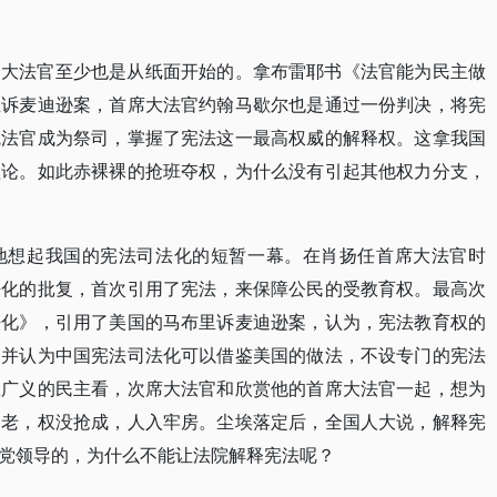
的大法官至少也是从纸面开始的。拿布雷耶书《法官能为民主做
里诉麦迪逊案，首席大法官约翰马歇尔也是通过一份判决，将宪
院法官成为祭司，掌握了宪法这一最高权威的解释权。这拿我国
理论。如此赤裸裸的抢班夺权，为什么没有引起其他权力分支，
地想起我国的宪法司法化的短暂一幕。在肖扬任首席大法官时
法化的批复，首次引用了宪法，来保障公民的受教育权。最高次
法化》，引用了美国的马布里诉麦迪逊案，认为，宪法教育权的
，并认为中国宪法司法化可以借鉴美国的做法，不设专门的宪法
从广义的民主看，次席大法官和欣赏他的首席大法官一起，想为
易老，权没抢成，人入牢房。尘埃落定后，全国人大说，解释宪
党领导的，为什么不能让法院解释宪法呢？