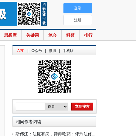
登录
注册
思想库
关键词
笔会
科普
排行
|
|
|
APP
公众号
微博
手机版
相同作者阅读
斯伟江：法庭有病，律师吃药：评刑法修正案九