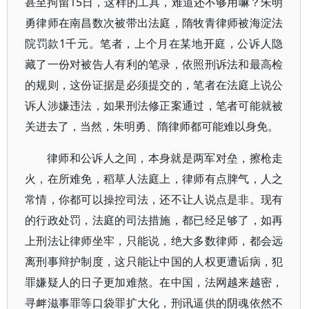
甚至拘留15日，这样的工具，难道还不够用嘛？朱明
勇律师在南昌数次被带出法庭，隋牧青律师被海淀法
院罚款1千元。笔者，上个月在某地开庭，公诉人隐
藏了一份对被告人有利的笔录，依照刑诉法和最高检
的规则，这份证据是必须提交的，笔者在法庭上说公
诉人涉嫌违法，如果刑法修正案通过，笔者可能就被
关进去了，当然，朱明勇、隋律师都可能难以身免。
律师和公诉人之间，本身就是两军对垒，擦枪走
火，在所难免，稻草人法庭上，律师有点脾气，人之
常情，你都可以操控司法，还不让人说点是非。现有
的行政处罚，法庭的司法措施，都已经足够了，如再
上刑法让律师坐牢，只能说，绝大多数律师，都会远
离刑事辩护制度，这只能让中国的人权更遭诟病，犯
罪嫌疑人的日子更加难熬。在中国，法网越来越密，
寻衅滋事罪等口袋罪扩大化，刑讯逼供的阴魂依然不