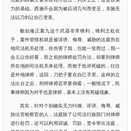
力的基础。西施不会因为被讥诮几句而变丑，东施无
法以刀剑让自己变美。
貌似修正案九这个武器非常锋利，锋利之处在
于，案件管辖权就是被诽谤、侮辱、威胁的法庭所在
地司法机关处理，你伤害了我，岂能一笑而过，我一
会儿让你好看，而之前的律师处罚办法，却要到律师
所在地的司法机关来处理。而敢于批评死磕的，往往
是外地律师，这回，刀把子要在自己手里。这样的立
法出台之后，刑辩律师迟早要倒霉，一般情况下，民
事律师因为对手也是律师，基本上没有死磕现象。
其实，针对个别确实无力纠缠、诽谤、侮辱、威
胁法官检察官的人，法庭除了让司法行政部门对律师
进行处罚，还可以利用训诫、罚款，责令带出法庭，