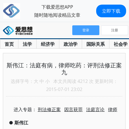
下载爱思想APP
立即下载
随时随地阅读精品文章
登录
注册
首页
法学
经济学
政治学
国际关系
社会学
斯伟江：法庭有病，律师吃药：评刑法修正案
九
选择字号：
大
中
小
本文共阅读 4212 次 更新时间：
2015-07-01 23:02
进入专题：
刑法修正案
因言获罪
法庭言论
律师
●
斯伟江