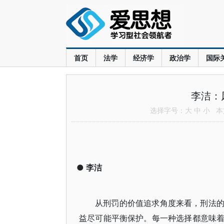
首页
法学
经济学
政治学
国际
李洁：
选择字号：
大
中
小
本文
●
李洁
从刑罚的价值追求角度来看，刑法
益尽可能平衡保护。每一种选择都意味