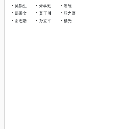
吴励生
朱学勤
潘维
郑秉文
莫于川
羽之野
谢志浩
孙立平
杨光