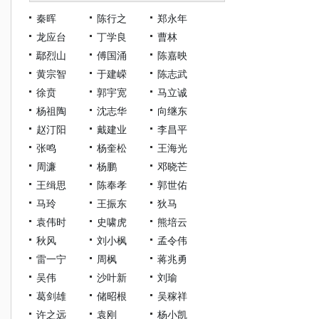
秦晖
陈行之
郑永年
龙应台
丁学良
曹林
鄢烈山
傅国涌
陈嘉映
黄宗智
于建嵘
陈志武
徐贲
郭宇宽
马立诚
杨祖陶
沈志华
向继东
赵汀阳
戴建业
李昌平
张鸣
杨奎松
王海光
周濂
杨鹏
邓晓芒
王缉思
陈奉孝
郭世佑
马玲
王振东
狄马
袁伟时
史啸虎
熊培云
秋风
刘小枫
孟令伟
雷一宁
周枫
蒋兆勇
吴伟
沙叶新
刘瑜
葛剑雄
储昭根
吴稼祥
许之远
袁刚
杨小凯