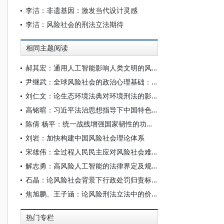
李洁：非遗基因：激发当代设计灵感
李洁：风险社会的刑法立法期待
相同主题阅读
郝其宏：通用人工智能影响人类文明的风险研判与治理路径
尹继武：全球风险社会的政治心理基础：一项理论性的探索
刘仁文：论生态环境法典对环境刑法的影响
高铭暄：习近平法治思想指导下中国特色刑法学高质量发展论纲
陈倩 杨平：统一战线增强国家韧性的功能定位、内在机理与实践路径
刘岩：加快构建中国风险社会理论体系
宋雄伟：全过程人民民主应对风险社会难题的优势——基于信息机制的考察
解志勇：高风险人工智能的法律界定及规制
石晶：论风险社会背景下行政处罚归责标准重构
焦旭鹏、王子涵：论风险刑法立法中的价值权衡
热门专栏