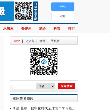
登录
注册
思想库
关键词
笔会
科普
排行
|
|
|
APP
公众号
微博
手机版
相同作者阅读
李洁 葛鹏：数字化时代全球老年学习模式一瞥