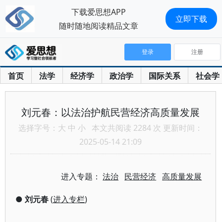
下载爱思想APP
立即下载
随时随地阅读精品文章
登录
注册
首页
法学
经济学
政治学
国际关系
社会学
刘元春：以法治护航民营经济高质量发展
选择字号：
大
中
小
本文共阅读 2284 次 更新时间：
2025-05-14 21:09
进入专题：
法治
民营经济
高质量发展
●
刘元春
(
进入专栏
)