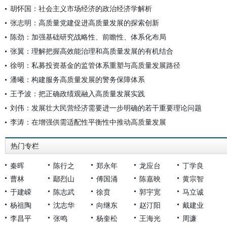
胡怀国：社会主义市场经济的政治经济学解析
张志明：高质量党建促进高质量发展的探索创新
陈劲：加强基础研究战略性、前瞻性、体系化布局
张翼：理解把握高效能治理和高质量发展的有机结合
徐明：私募投资基金的监管体系重塑与高质量发展路径
潘曦：构建服务高质量发展的警务保障体系
王予波：把正确政绩观融入高质量发展实践
刘伟：发展壮大民营经济需要进一步明确的若干重要理论问题
李涛：在增强供需适配性平衡性中推动高质量发展
热门专栏
秦晖
陈行之
郑永年
龙应台
丁学良
曹林
鄢烈山
傅国涌
陈嘉映
黄宗智
于建嵘
陈志武
徐贲
郭宇宽
马立诚
杨祖陶
沈志华
向继东
赵汀阳
戴建业
李昌平
张鸣
杨奎松
王海光
周濂