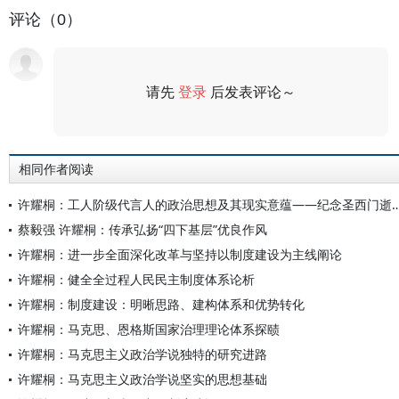
评论（0）
请先
登录
后发表评论～
评论
相同作者阅读
许耀桐：工人阶级代言人的政治思想及其现实意蕴——纪念
蔡毅强 许耀桐：传承弘扬“四下基层”优良作风
许耀桐：进一步全面深化改革与坚持以制度建设为主线阐论
许耀桐：健全全过程人民民主制度体系论析
许耀桐：制度建设：明晰思路、建构体系和优势转化
许耀桐：马克思、恩格斯国家治理理论体系探赜
许耀桐：马克思主义政治学说独特的研究进路
许耀桐：马克思主义政治学说坚实的思想基础