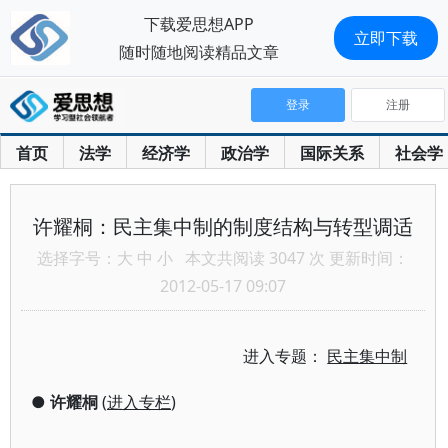
下载爱思想APP
立即下载
随时随地阅读精品文章
登录
注册
首页
法学
经济学
政治学
国际关系
社会学
许耀桐：民主集中制的制度结构与转型调适
选择字号：
大
中
小
本文共阅读 3047 次 更新时间：
2012-05-17 09:07
进入专题：
民主集中制
●
许耀桐
(
进入专栏
)