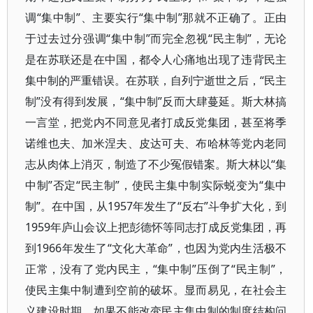
调“集中制”、主要实行“集中制”那就不正确了。正由
于过去过分强调“集中制”而完全忽视“民主制”，无论
是在苏联还是在中国，都令人心痛地出现了违背民主
集中制的严重错误。在苏联，自列宁逝世之后，“民主
制”没有得到发展，“集中制”反而大肆蔓延。斯大林搞
一言堂，把党内不同意见者打成反党集团，甚至将季
诺维也夫、加米涅夫、皮达可夫、布哈林等党内老同
志从肉体上消灭，制造了不少冤假错案。斯大林以“集
中制”否定“民主制”，使民主集中制实际蜕变为“集中
制”。在中国，从1957年发生了“反右”斗争扩大化，到
1959年庐山会议上把彭德怀等同志打成反党集团，再
到1966年发生了“文化大革命”，也因为党内生活极不
正常，没有了党内民主，“集中制”压倒了“民主制”，
使民主集中制遭到空前的破坏。显而易见，在社会主
义建设时期，如果不能改变民主集中制的制度结构问