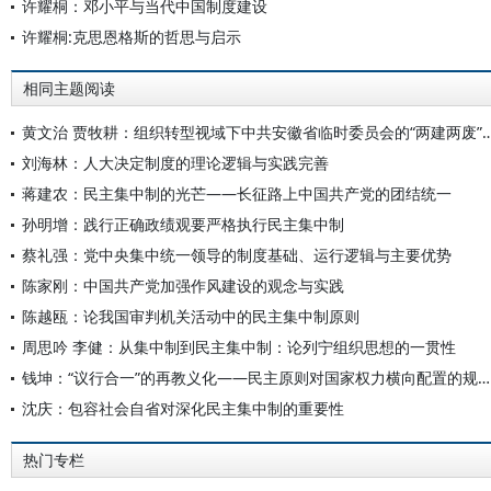
许耀桐：邓小平与当代中国制度建设
许耀桐:克思恩格斯的哲思与启示
相同主题阅读
黄文治 贾牧耕：组织转型视域下中共安徽省临时委员会的“两建两废
刘海林：人大决定制度的理论逻辑与实践完善
蒋建农：民主集中制的光芒——长征路上中国共产党的团结统一
孙明增：践行正确政绩观要严格执行民主集中制
蔡礼强：党中央集中统一领导的制度基础、运行逻辑与主要优势
陈家刚：中国共产党加强作风建设的观念与实践
陈越瓯：论我国审判机关活动中的民主集中制原则
周思吟 李健：从集中制到民主集中制：论列宁组织思想的一贯性
钱坤：“议行合一”的再教义化——民主原则对国家权力横向配置的规范要求
沈庆：包容社会自省对深化民主集中制的重要性
热门专栏