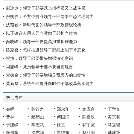
彭冰冰：领导干部要既当指挥员又当战斗员
倪明胜：全方位提升领导干部网络生态治理能力
沈茹毅：新时代党的领导干部政德观论析
以正确选人用人导向激励干部担当作为
颜晓峰：领导干部要提高担重担难能力
陈家喜：怎样推进领导干部能上能下常态化
祝捷：领导干部要带头增强法治意识
冯志峰：党员领导干部不要当党规盲
查德金：领导干部要增强见贤思齐的自觉性
黄新华：系统全面提升新时代干部改革落实能力
热门专栏
秦晖
陈行之
郑永年
龙应台
丁学良
曹林
鄢烈山
傅国涌
陈嘉映
黄宗智
于建嵘
陈志武
徐贲
郭宇宽
马立诚
杨祖陶
沈志华
向继东
赵汀阳
戴建业