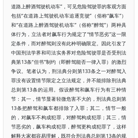
道路上醉酒驾驶机动车”，可见危险驾驶罪的客观方面
包括“在道路上驾驶机动车追逐竞驶”（俗称“飙车”）
和“在道路上醉酒驾驶机动车”（俗称“醉驾”）两种具
体行为，立法者对飙车行为规定了“情节恶劣”这一限
定条件，而对醉驾则没有此种明确限定。因此引发了
中国刑法学界和司法实务界对危险驾驶罪是否受刑法
典第13条“但书”制约（即醉驾能否一律入罪）的激烈
争议。笔者认为，刑法典分则第133条之一对醉驾入
罪没有设置情节限定之立法规定，并不能排除刑法典
总则第13条的运用。假设醉驾和飙车行为有三种情
节：其一，情节显著轻微危害不大的，刑法典总则第
13条把醉驾和飙车都排除了入罪；其二，情节一般
的，对飙车不构成犯罪，对醉驾构成犯罪；其三，情
节恶劣的，飙车构成犯罪，醉驾更构成犯罪了，这样
解释大家都容易理解，既符合刑法典总则第13条的规