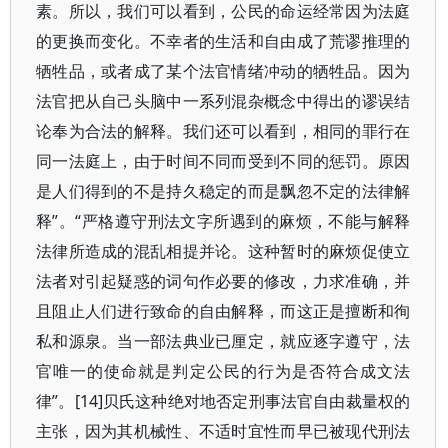
素。所以，我们可以看到，公民的命运经常因为法庭
的更换而变化。不幸者的生活和自由成了荒谬推理的
牺牲品，或者成了某个法官情绪冲动的牺牲品。因为
法官把从自己头脑中一系列混杂概念中得出的谬误结
论奉为合法的解释。我们还可以看到，相同的罪行在
同一法庭上，由于时间不同而受到不同的惩罚。原因
是人们得到的不是持久稳定的而是飘忽不定的法律解
释”。“严格遵守刑法文字所遇到的麻烦，不能与解释
法律所造成的混乱相提并论。这种暂时的麻烦促使立
法者对引起疑惑的词句作必要的修改，力求准确，并
且阻止人们进行致命的自由解释，而这正是擅断和徇
私和源泉。当一部法典业已厘定，就应逐字遵守，法
官唯一的使命就是判定公民的行为是否符合成文法
律”。[14]贝氏这种绝对地否定刑事法官自由裁量权的
主张，因为其机械性、不适时宜性而早已被现代刑法