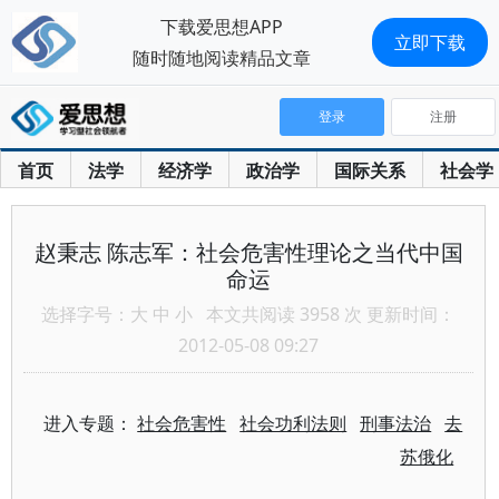
下载爱思想APP
立即下载
随时随地阅读精品文章
登录
注册
首页
法学
经济学
政治学
国际关系
社会学
赵秉志 陈志军：社会危害性理论之当代中国
命运
选择字号：
大
中
小
本文共阅读 3958 次 更新时间：
2012-05-08 09:27
进入专题：
社会危害性
社会功利法则
刑事法治
去
苏俄化