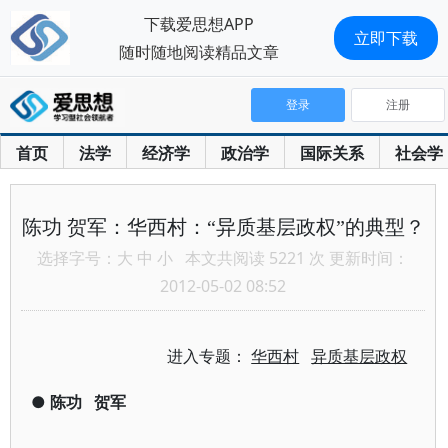
下载爱思想APP
立即下载
随时随地阅读精品文章
登录
注册
首页
法学
经济学
政治学
国际关系
社会学
陈功 贺军：华西村：“异质基层政权”的典型？
选择字号：
大
中
小
本文共阅读 5221 次 更新时间：
2012-05-02 08:52
进入专题：
华西村
异质基层政权
●
陈功
贺军