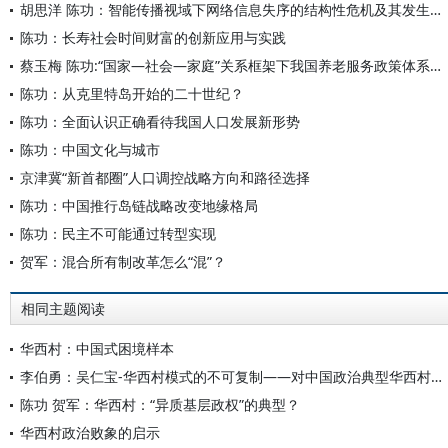
胡思洋 陈功：智能传播视域下网络信息失序的结构性危机及其发生机制和规制理路
陈功：长寿社会时间财富的创新应用与实践
蔡玉梅 陈功:“国家—社会—家庭”关系框架下我国养老服务政策体系建构的内在逻辑及路径
陈功：从克里特岛开始的二十世纪？
陈功：全面认识正确看待我国人口发展新形势
陈功：中国文化与城市
京津冀“新首都圈”人口调控战略方向和路径选择
陈功：中国推行岛链战略改变地缘格局
陈功：民主不可能通过转型实现
贺军：混合所有制改革怎么“混”？
相同主题阅读
华西村：中国式困境样本
李伯勇：吴仁宝-华西村模式的不可复制——对中国政治典型华西村的合理想象
陈功 贺军：华西村：“异质基层政权”的典型？
华西村政治败象的启示