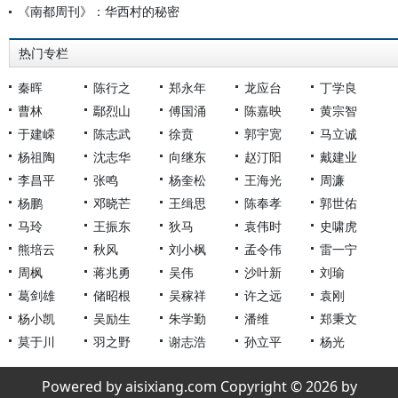
《南都周刊》：华西村的秘密
热门专栏
秦晖
陈行之
郑永年
龙应台
丁学良
曹林
鄢烈山
傅国涌
陈嘉映
黄宗智
于建嵘
陈志武
徐贲
郭宇宽
马立诚
杨祖陶
沈志华
向继东
赵汀阳
戴建业
李昌平
张鸣
杨奎松
王海光
周濂
杨鹏
邓晓芒
王缉思
陈奉孝
郭世佑
马玲
王振东
狄马
袁伟时
史啸虎
熊培云
秋风
刘小枫
孟令伟
雷一宁
周枫
蒋兆勇
吴伟
沙叶新
刘瑜
葛剑雄
储昭根
吴稼祥
许之远
袁刚
杨小凯
吴励生
朱学勤
潘维
郑秉文
莫于川
羽之野
谢志浩
孙立平
杨光
Powered by aisixiang.com Copyright © 2026 by