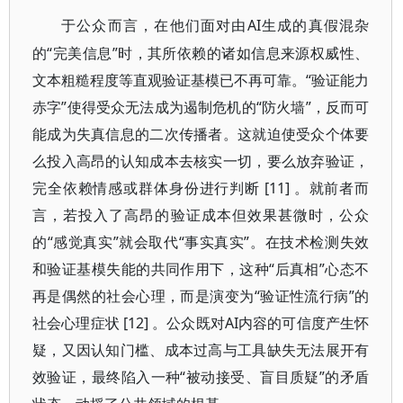
AI生成的真假混杂
于公众而言，在他们面对由
的“完美信息”时，其所依赖的诸如信息来源权威性、
文本粗糙程度等直观验证基模已不再可靠。“验证能力
赤字”使得受众无法成为遏制危机的“防火墙”，反而可
能成为失真信息的二次传播者。这就迫使受众个体要
么投入高昂的认知成本去核实一切，要么放弃验证，
完全依赖情感或群体身份进行判断 [11] 。就前者而
言，若投入了高昂的验证成本但效果甚微时，公众
的“感觉真实”就会取代“事实真实”。在技术检测失效
和验证基模失能的共同作用下，这种“后真相”心态不
再是偶然的社会心理，而是演变为“验证性流行病”的
社会心理症状 [12] 。公众既对AI内容的可信度产生怀
疑，又因认知门槛、成本过高与工具缺失无法展开有
效验证，最终陷入一种“被动接受、盲目质疑”的矛盾