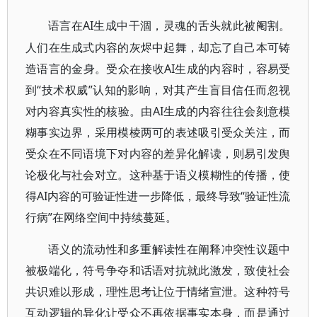
AI生成中干涸，灵魂的舌头就此被阉割。
语言在
人们在生成式内容的灰烬中起舞，却忘了自己本可铸
造语言的金身。受众在接收AI生成的内容时，容易受
到“技术权威”认知的影响，对其产生盲目信任而忽视
对内容真实性的核验。由AI生成的内容往往会刻意模
糊事实边界，采用模棱两可的表述吸引受众关注，而
受众在不同语境下对内容的差异化解读，则易引发舆
论极化与社会对立。这种基于语义模糊性的传播，使
得AI内容的可验证性进一步降低，最终导致“验证性流
行病”在网络空间中持续蔓延。
语义的流动性和多重解读性在阐释冲突性议题中
被极端化，符号争夺和话语对抗就此激发，致使社会
共识难以形成，理性思考让位于情绪宣泄。这种符号
互动逻辑的异化让受众不再依据事实本身，而是通过