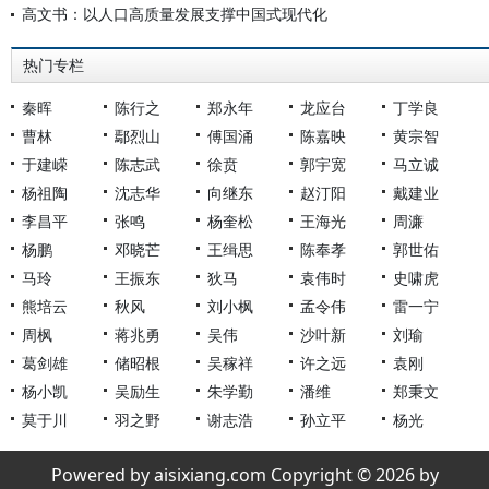
高文书：以人口高质量发展支撑中国式现代化
热门专栏
秦晖
陈行之
郑永年
龙应台
丁学良
曹林
鄢烈山
傅国涌
陈嘉映
黄宗智
于建嵘
陈志武
徐贲
郭宇宽
马立诚
杨祖陶
沈志华
向继东
赵汀阳
戴建业
李昌平
张鸣
杨奎松
王海光
周濂
杨鹏
邓晓芒
王缉思
陈奉孝
郭世佑
马玲
王振东
狄马
袁伟时
史啸虎
熊培云
秋风
刘小枫
孟令伟
雷一宁
周枫
蒋兆勇
吴伟
沙叶新
刘瑜
葛剑雄
储昭根
吴稼祥
许之远
袁刚
杨小凯
吴励生
朱学勤
潘维
郑秉文
莫于川
羽之野
谢志浩
孙立平
杨光
Powered by aisixiang.com Copyright © 2026 by