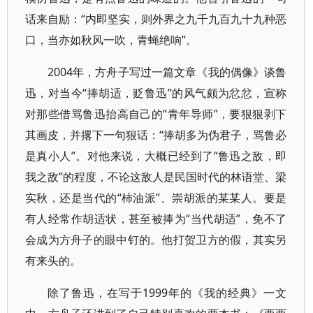
话来自励：“内即坚实，则外界之九千九百九十九种恶
口，当亦如秋风一吹，青蝇绝响”。
2004年，方舟子写过一篇文章《我的偶像》谈鲁
迅，对当今“捧胡适，贬鲁迅”的风气颇为忿忿，宣称
对那些借骂鲁迅抬高自己的“青年导师”，要狠狠剥下
其画皮，并撂下一句狠话：“捧胡多为伪君子，骂鲁必
是真小人”。对他来说，大概已经到了“鲁迅之敌，即
我之敌”的程度，不论这敌人是民国时代的林语堂、梁
实秋，还是当代的“柿油派”、崇胡派的某某人。要是
有人经常作胡适状，甚至被捧为“当代胡适”，免不了
会成为方舟子的眼中钉的。他打贺卫方的假，其实另
有来头的。
除了鲁迅，在写于1999年的《我的经典》一文