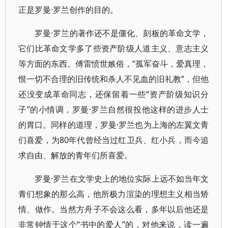
正是罗曼·罗兰创作的目的。
罗曼·罗兰的著作还不是僵化、刻板的革命文学，
它们比革命文学多了些资产阶级人道主义、意志主义
等方面的东西。傅雷愤世嫉俗，“孤军奋斗，爱真理，
恨一切不合理的旧传统和杀人不见血的旧礼教”，但他
还没变成革命同志，还保留着一些“资产阶级知识分
子”的小情调，罗曼·罗兰自然很投他这样的进步人士
的胃口。同样的道理，罗曼·罗兰也为上海的左翼文青
们喜爱，为80年代曾经当过红卫兵、红小兵，而今追
求自由、解放的青年们所喜爱。
罗曼·罗兰在文学史上的地位实际上远不如当年文
青们想象的那么高，他所极力渲染的理想主义相当矫
情、做作。当然方舟子不会这么看，多年以后他还是
非常钟情于这个“书中的爱人”的，对他来说，读一遍