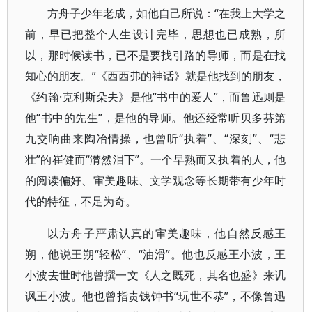
方舟子少年老成，如他自己所说：“在我上大学之
前，早已把整个人生设计完毕，思想也已成熟，所
以，那时候读书，已不是要找引路的导师，而是在找
知心的朋友。”《西西弗的神话》就是他找到的朋友，
《约翰·克利斯朵夫》是他“书中的爱人”，而鲁迅则是
他“书中的先生”，是他的导师。他还经常听贝多芬第
九交响曲来陶冶情操，也曾听“执着”、“深刻”、“悲
壮”的崔健而“潸然泪下”。一个早熟而又执着的人，他
的阅读偏好、审美趣味、文学观念等长期带有少年时
代的特征，不足为奇。
以方舟子严肃认真的审美趣味，他自然反感王
朔，他说王朔“轻松”、“油滑”。他也反感王小波，王
小波去世时他曾撰一文《人之既死，其名也盛》来讥
讽王小波。他也曾指责钱钟书“玩世不恭”，不像鲁迅