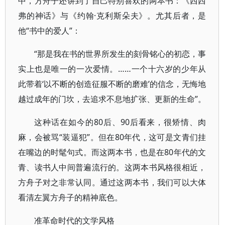
中，方舟子还讲到了自己特别喜欢的两本书：《西西
弗的神话》与《约翰·克利斯朵夫》。尤其后者，是
他“书中的爱人”：
“那是我在书的世界所发生的刻骨铭心的初恋，事
实上也是唯一的一次爱情。……一个十六岁的少年从
此带着‘以不断的创造征服不断的磨难’的信念，无悔地
越过成年的门坎，去追求不息地扩张、更新的生命”。
这种话在如今的80后、90后看来，很矫情、肉
麻，会被骂“装逼犯”。但在80年代，这可是文青们挂
在嘴边的时髦句式。而这两本书，也是在80年代的文
青、读书人中间普遍流行的。这两本书风格很相近，
方舟子对之非常认同。通过这两本书，我们可以大体
看清左翼方舟子的精神底色。
准革命时代的文学风格