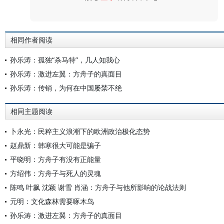
评论
相同作者阅读
孙乐涛：孤独“杀马特”，几人知我心
孙乐涛：激进左翼：方舟子的真面目
孙乐涛：传销，为何在中国屡禁不绝
相同主题阅读
卜永光：民粹主义浪潮下的欧洲政治极化态势
赵鼎新：韩寒很大可能是骗子
平晓明：方舟子有没有正能量
方绍伟：方舟子与死人的灵魂
陈鸣 叶飙 沈颖 谢雪 肖涵：方舟子与他所影响的论战法则
元明：文化森林需要啄木鸟
孙乐涛：激进左翼：方舟子的真面目