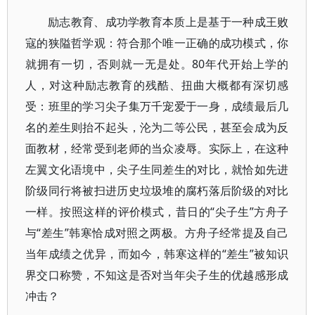
励志教育、成功学教育本质上是基于一种成王败
寇的狭隘哲学观：符合那个唯一正确的成功模式，你
就拥有一切，否则就一无是处。80年代开始上学的
人，对这种励志教育的残酷、扭曲大概都有深切感
受：班里的学习尖子集万千宠爱于一身，成绩最后几
名的差生则抬不起头，沦为二等公民，甚至会成为反
面教材，经常受到老师的当众凌辱。实际上，在这种
左翼文化语境中，尖子生同差生的对比，就恰如先进
阶级同行将被扫进历史垃圾堆的腐朽落后阶级的对比
一样。按照这样的评价模式，昔日的“尖子生”方舟子
与“差生”韩寒恰成对照之两极。方舟子经常提及自己
当年成绩之优异，而如今，韩寒这样的“差生”被知识
界交口称赞，不知这是否对当年尖子生的优越感形成
冲击？