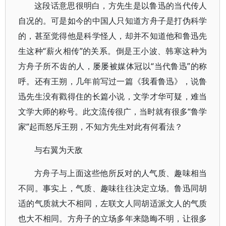
这段话意思很明白，方先生是以鲁迅的当代传人
自况的。可是如今的中国人只知道方舟子是打伪科学
的，甚至觉得他是科学怪人，却并不知道他和鲁迅先
生这种“薪火相传”的关系。倒是王小波、韩寒这种为
方舟子所不齿的人，屡屡被媒体冠以“当代鲁迅”的称
呼。还有王朔，几年前写过一篇《我看鲁迅》，说鲁
迅先生没有戳得住的长篇小说，文学才华可疑，难当
文学大师的称号。此文流传很广，当时就有很多“鲁学
家”起而怒斥王朔，不知方先生对此有何看法？
与右翼为天敌
方舟子与上面这些他所反对的人气质、趣味相当
不同。事实上，气质、趣味往往决定立场。鲁迅同胡
适的气质就大不相同，左联文人同胡适派文人的气质
也大不相同。方舟子的立场多年来隐晦不明，让很多