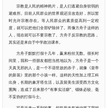
宗教是人民的精神鸦片，是人们逃避自身软弱的
避难所。目前人民群众的世界观还没改造好，所以暂
时允许宗教存在。等人民群众的素质提高到一定程
度，就可以把他们全部铲除掉了。而像方舟子这样的
人，现在就可以不要宗教了。方舟子反宗教的思路，
其实还是来自于中学政治课本。
方舟子默默打假十几年，赢来粉丝无数。很长时
间里，我和一些朋友都想当然地以为，方舟子是一个
天真无邪的人，是一个不谙世故的赤子，就像《皇帝
的新装》里的那个小孩一样。这样的天性加上理工科
出身，长期的象牙塔生活，以及留美生涯受西方文化
熏陶，造成了后来那个“有事实洁癖”、锱铢必较、毫
不妥协的打假斗士。
可是近来一系列的事，却前所未有地动摇了我对