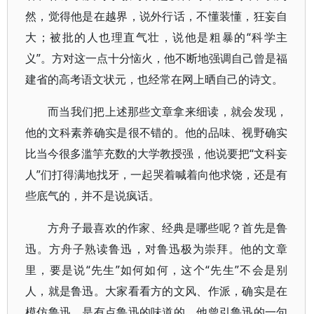
然，觉得他是在越界，说外行话，不懂装懂，狂妄自
大；被批的人也理直气壮，说他是粗暴的“科学主
义”。方对这一点十分恼火，他不断地强调自己曾是福
建省的高考语文状元，也经常在网上晒自己的诗文。
而当我们把上述那些文章拿来细读，就会发现，
他的文科素养确实是很不错的。他的品味、视野确实
比当今很多滥竽充数的大学教授强，他说要把“文科妄
人”们打得满地找牙，一起哭着喊着向他求饶，还是有
些底气的，并不是说疯话。
方舟子最喜欢的作家、经典是哪些呢？首先是鲁
迅。方舟子熟读鲁迅，对鲁迅极为崇拜。他的文章
里，要是说“先生”如何如何，这个“先生”不会是别
人，就是鲁迅。大家看看方的文风、作派，确实是在
模仿鲁迅，是有点鲁迅的味道的。他曾引鲁迅的一句