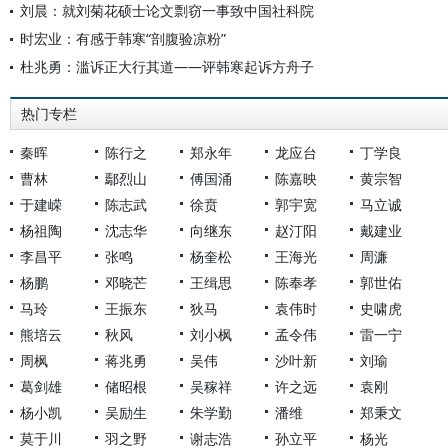
刘晨：就刘菊花硕士论文剽窃一事致中国社科院
时宏业：有感于韩寒“剖腹验凉粉”
杜兆勇：滥诉正大行其道——评韩寒起诉方舟子
热门专栏
秦晖
陈行之
郑永年
龙应台
丁学良
曹林
鄢烈山
傅国涌
陈嘉映
黄宗智
于建嵘
陈志武
徐贲
郭宇宽
马立诚
杨祖陶
沈志华
向继东
赵汀阳
戴建业
李昌平
张鸣
杨奎松
王海光
周濂
杨鹏
邓晓芒
王缉思
陈奉孝
郭世佑
马玲
王振东
狄马
袁伟时
史啸虎
熊培云
秋风
刘小枫
孟令伟
雷一宁
周枫
蒋兆勇
吴伟
沙叶新
刘瑜
葛剑雄
储昭根
吴稼祥
许之远
袁刚
杨小凯
吴励生
朱学勤
潘维
郑秉文
莫于川
羽之野
谢志浩
孙立平
杨光