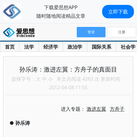
下载爱思想APP
立即下载
随时随地阅读精品文章
登录
注册
首页
法学
经济学
政治学
国际关系
社会学
孙乐涛：激进左翼：方舟子的真面目
选择字号：
大
中
小
本文共阅读 4263 次 更新时间：
2012-04-08 11:55
进入专题：
激进左翼
方舟子
●
孙乐涛