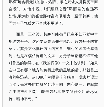
那样“饱含着无限的救世热情，读之只让人觉得沉重而
奋发”。对他来说，唱“靡靡之音”邓丽君的也远不
如“以歌为旗”的崔健那样富有吸引力。至于韩寒，他
同方舟子气质之不合就不用说了。
而且，王小波、韩寒可能都早已在不知不觉中冒
犯过方舟子。这还要从鲁迅先生说起。读方舟子的文
章，尤其是文化批评方面的文章，细心的读者会感觉
到，他是在模仿鲁迅的文风。方舟子当然也不讳言他
对鲁迅的崇拜，在《我的偶像》一文中他讲到：“如果
在中国有哪个地方能称得上我的圣地的话，那就是上
海的鲁迅墓。从1986年初夏到今年晚春，我去拜谒过
五次，每次去时自身的处境不同，内心则一。在寂寥
之中与先生相对，能最强烈地感受到什么叫薪尽火
传，精神不死。”