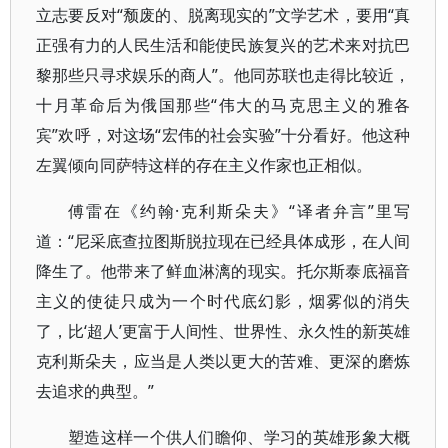
立志要反对“颓废的、脱离现实的”文学艺术，要用“真
正强有力的人民生活和能使民族复兴的艺术来对抗巴
黎那些只寻求娱乐的商人”。他同苏联也走得比较近，
十月革命后为俄国那些“伟大的马克思主义的雅各
宾”欢呼，对这场“宏伟的社会实验”十分看好。他这种
左翼倾向同萨特这样的存在主义作家也正相似。
傅雷在《约翰·克利斯朵夫》“译者弁言”里写
道：“尼采底查拉图斯脱拉现在已经具体成形，在人间
降生了。他带来了鲜血淋漓的现实。托尔斯泰底福音
主义的使徒只成为一个时代底幻影，烟雾似的消失
了，比‘超人’更富于人间性、世界性、永久性的新英雄
克利斯朵夫，应当是人类以更大的苦难、更深的磨炼
去追求的典型。”
塑造这样一个供人们瞻仰、学习的英雄形象大概