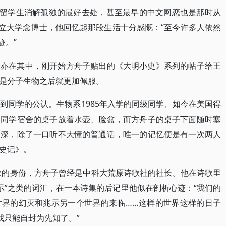
了留学生消解孤独的最好去处，甚至最早的中文网恋也是那时从
州立大学念博士，他回忆起那段生活十分感慨：“至今许多人依然
迹。”
子亦在其中，刚开始方舟子贴出的《大明小史》系列的帖子给王
是分子生物之后就更加佩服。
到同学的公认。生物系1985年入学的同级同学、如今在美国得
多同学宿舍的桌子放着水壶、脸盆，而方舟子的桌子下面随时塞
不深，除了一口听不大懂的普通话，唯一的记忆便是有一次两人
史记》。
尊敬的身份，方舟子曾经是中科大荒原诗歌社的社长。他在诗歌里
“启示”之类的词汇，在一本诗集的后记里他似在剖析心迹：“我们的
世界的幻灭和兆示另一个世界的来临……这样的世界这样的日子
我只能自封为先知了。”