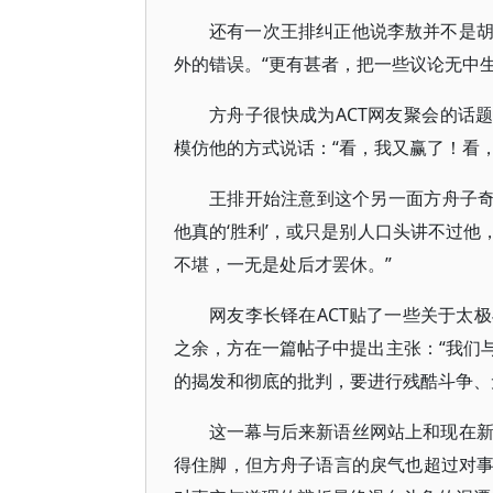
还有一次王排纠正他说李敖并不是
外的错误。“更有甚者，把一些议论无中
方舟子很快成为ACT网友聚会的话
模仿他的方式说话：“看，我又赢了！看
王排开始注意到这个另一面方舟子奇
他真的‘胜利’，或只是别人口头讲不过
不堪，一无是处后才罢休。”
网友李长铎在ACT贴了一些关于太
之余，方在一篇帖子中提出主张：“我们
的揭发和彻底的批判，要进行残酷斗争、
这一幕与后来新语丝网站上和现在
得住脚，但方舟子语言的戾气也超过对