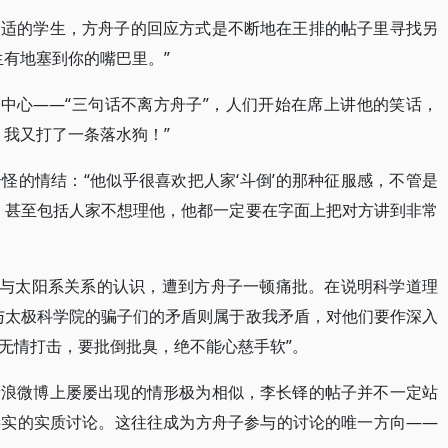
胡适的学生，方舟子的回应方式是不断地在王排的帖子里寻找另
生有地塞到你的嘴巴里。”
题中心——“三句话不离方舟子”，人们开始在席上讲他的笑话，
，我又打了一条落水狗！”
怪的情结：“他似乎很喜欢把人家‘斗倒’的那种征服感，不管是
他，甚至包括人家不想理他，他都一定要在字面上把对方讲到非常
极与太阳系关系的认识，遭到方舟子一顿痛批。在说明科学道理
与太极科学院的骗子们的矛盾则属于敌我矛盾，对他们要作深入
无情打击，要批倒批臭，绝不能心慈手软”。
新浪微博上屡屡出现的情形极为相似，李长铎的帖子并不一定站
事实的实质讨论。这往往成为方舟子参与的讨论的唯一方向——