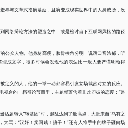
语羞辱与文革式指摘蔓延，且演变成现实世界中的人身威胁，没
与到网络辩论方法的塑造之中，或是检讨当下互联网风格的路径
度的公众人物。他身材高瘦，脸骨棱角分明；说话口音浓郁，听
整理成文字，很多时候会发现他的表达比一般人要严谨明晰得
以被定义的人，他的一举一动都容易引发立场截然对立的反应。
北京电视台的一档辩论节目里，主题就蕴含着非此即彼的态度：“是
当话题转入“转基因”时，混乱达到了最高点，大批来自“乌有之
，大骂：“汉奸！卖国贼！骗子！”还有人将手中的牌子砸向场