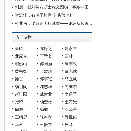
刘晨：就刘菊花硕士论文剽窃一事致中国社科院
时宏业：有感于韩寒“剖腹验凉粉”
杜兆勇：滥诉正大行其道——评韩寒起诉方舟子
热门专栏
秦晖
陈行之
郑永年
龙应台
丁学良
曹林
鄢烈山
傅国涌
陈嘉映
黄宗智
于建嵘
陈志武
徐贲
郭宇宽
马立诚
杨祖陶
沈志华
向继东
赵汀阳
戴建业
李昌平
张鸣
杨奎松
王海光
周濂
杨鹏
邓晓芒
王缉思
陈奉孝
郭世佑
马玲
王振东
狄马