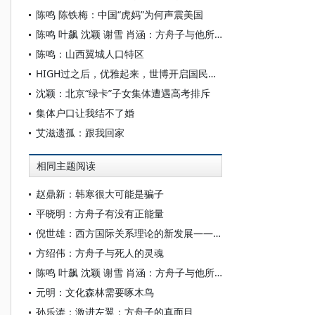
陈鸣 陈铁梅：中国“虎妈”为何声震美国
陈鸣 叶飙 沈颖 谢雪 肖涵：方舟子与他所影响的论战法则
陈鸣：山西翼城人口特区
HIGH过之后，优雅起来，世博开启国民素质成人礼
沈颖：北京“绿卡”子女集体遭遇高考排斥
集体户口让我结不了婚
艾滋遗孤：跟我回家
相同主题阅读
赵鼎新：韩寒很大可能是骗子
平晓明：方舟子有没有正能量
倪世雄：西方国际关系理论的新发展——学派、论战、理论
方绍伟：方舟子与死人的灵魂
陈鸣 叶飙 沈颖 谢雪 肖涵：方舟子与他所影响的论战法则
元明：文化森林需要啄木鸟
孙乐涛：激进左翼：方舟子的真面目