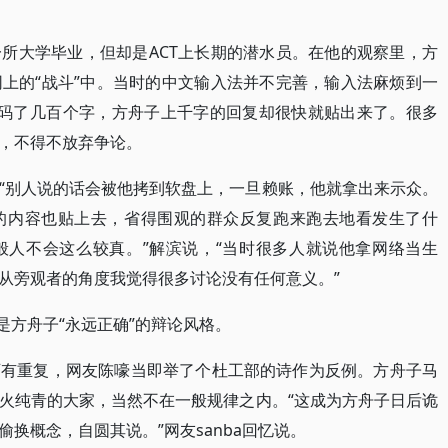
所大学毕业，但却是ACT上长期的潜水员。在他的观察里，方
上的“战斗”中。当时的中文输入法并不完善，输入法麻烦到一
劲码了几百个字，方舟子上千字的回复却很快就贴出来了。很多
，不得不放弃争论。
“别人说的话会被他拷到软盘上，一旦赖账，他就拿出来示众。
的内容也贴上去，省得围观的群众反复跑来跑去地看发生了什
般人不会这么较真。”解滨说，“当时很多人就说他拿网络当生
从旁观者的角度我觉得很多讨论没有任何意义。”
是方舟子“永远正确”的辩论风格。
可有重复，网友陈嚎当即举了个杜工部的诗作为反例。方舟子马
火纯青的大家，当然不在一般规律之内。“这成为方舟子日后诡
换概念，自圆其说。”网友sanba回忆说。