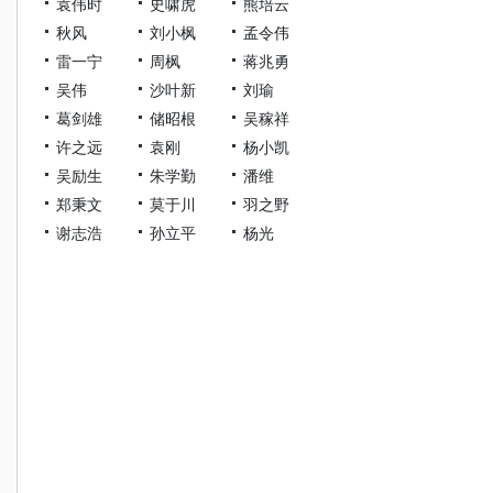
袁伟时
史啸虎
熊培云
秋风
刘小枫
孟令伟
雷一宁
周枫
蒋兆勇
吴伟
沙叶新
刘瑜
葛剑雄
储昭根
吴稼祥
许之远
袁刚
杨小凯
吴励生
朱学勤
潘维
郑秉文
莫于川
羽之野
谢志浩
孙立平
杨光