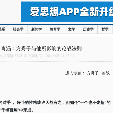
关系
社会学
新闻学
教育学
文学
历史学
哲学
谢雪 肖涵：方舟子与他所影响的论战法则
共阅读 3375 次 更新时间：2012-06-21 15:41
进入专题：
方舟子
论战
的对手”。好斗的性格或许天然有之，但如今“一个也不饶恕”的
“千锤百炼”中形成。