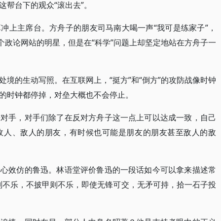
这帮台下的观众“滚出去”。
冲上主席台。方舟子的朋友司马南大喝一声“我可是练家子”，
个政论网站的明星，但是在“科学”问题上却坚定地站在方舟子一
境的生动写照。在互联网上，“挺方”和“倒方”的攻防战像时钟
的时钟都停掉，对垒大概也不会停止。
来对手，对手们除了在反对方舟子这一点上可以达成一致，自己
敌人、敌人的朋友，有时候也可能是朋友的朋友甚至敌人的敌
一心效仿的鲁迅。林语堂评价鲁迅的一段话如今可以拿来描述常
则不乐，不披甲则不乐，即使无锋可交，无矛可持，拾一石子投