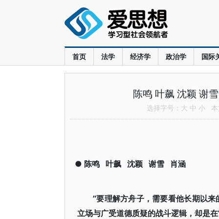
首页
法学
经济学
政治学
国际
陈鸣 叶飙 沈颖 
选择字号：
大
中
小
本文
●
陈鸣
叶飙
沈颖
谢雪
肖涵
“要理解方舟子，需要看他长期以来
立场与广受道德质疑的战斗逻辑，却是在