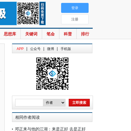
登录
注册
思想库
关键词
笔会
科普
排行
|
|
|
APP
公众号
微博
手机版
相同作者阅读
邓正来与他的江湖：来是正好 去是正好