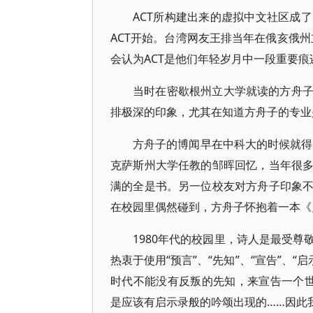
ACT所构建出来的虚拟中文社区成
ACT开始。台湾网友王排当年在俄亥俄
会认为ACT是他们年轻岁月中一段重要痕
当时在密歇根州立大学就读的方舟
排极深的印象，尤其在知道方舟子的专业
方舟子的博闻早在中科大的时候就得
克萨斯州大学任教的邹晖回忆，当年很
满的全是书。另一位校友对方舟子印象
在校园里偶然碰到，方舟子怀抱着一本《
1980年代的校园里，诗人是最受
热衷于使用“预言”、“先知”、“宣告”、
时代不能没有反叛的先知，来宣告一个
是应该有启示录般的吟颂出现的……因此