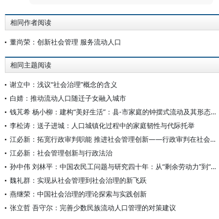
相同作者阅读
董尚荣：创新社会管理 服务流动人口
相同主题阅读
谢立中：浅议“社会治理”概念的含义
白婧：推动流动人口随迁子女融入城市
钱芃希 杨小柳：建构“美好生活”：县-市家庭的钟摆式流动及其形态维系
李松涛：送子进城：人口城镇化过程中的家庭韧性与代际托举
江必新：拓宽行政审判职能 推进社会管理创新——行政审判在社会管理创新中的角色思考
江必新：社会管理创新与行政法治
孙中伟 刘林平：中国农民工问题与研究四十年：从“剩余劳动力”到“城市新移民”
魏礼群：实现从社会管理到社会治理的新飞跃
燕继荣：中国社会治理的理论探索与实践创新
张立哲 吾守尔：完善少数民族流动人口管理的对策建议