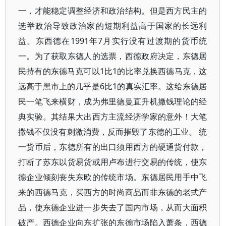
一，才能稳定调整经济和政治结构。但是西方民主的
选举政治导致政治家的短期利益高于国家的长远利
益。东西德在1991年7月实行没有过渡期的货币统
一。为了获取东德人的选票，西德政府决定，东德居
民持有的东德马克可以1比1的比率兑换西德马克，这
远高于黑市上的几乎是6比1的真实汇率。这给东德居
民一笔飞来横财，成为弗里德曼直升机撒钱理论的经
典实验。其结果大出西方主流经济学家的意外！大笔
撒钱不仅没有刺激消费，反而摧毁了东德的工业。 统
一货币后，东德所有的出口须用西方的硬通货付款，
打断了苏东以货易货或用卢布进行交易的传统，使东
德企业倾刻丧失东欧的传统市场。东德居民用手中飞
来的西德马克，买西方的时尚商品而非东德的老式产
品，使东德企业进一步失去了国内市场，从而大面积
破产。西德企业向东扩张的东德市场陷入萧条，西德