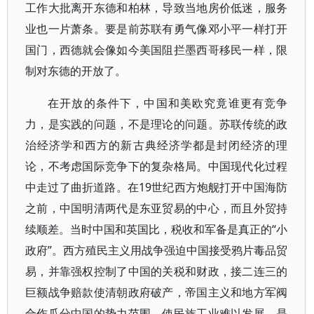
工作大批离开东德和柏林，导致当地房价低迷，服务
业也一片萧条。要是前苏联有勇气像邓小平一样打开
国门，西德就会像如今美国阻拦墨西哥移民一样，限
制对东德的开放了。
在开放的条件下，中国和美欧究竟谁更有竞争
力，是实践的问题，不是理论的问题。苏联传统的政
治经济学和西方的新古典经济学都是封闭经济的理
论，不考虑国际竞争下的复杂格局。中国现代化过程
中走过了曲折道路。在19世纪西方炮舰打开中国海防
之前，中国明清两代是东亚贸易的中心，而且外贸持
续顺差。当时中国和英国比，税收和军备是真正的“小
政府”。西方殖民主义用战争强迫中国接受鸦片毒品贸
易，并靠强权控制了中国的关税和财政，接二连三的
巨额战争赔款使清朝政府破产，帝国主义和地方军阀
合作瓜分中国的势力范围，使民族工业难以发展。是