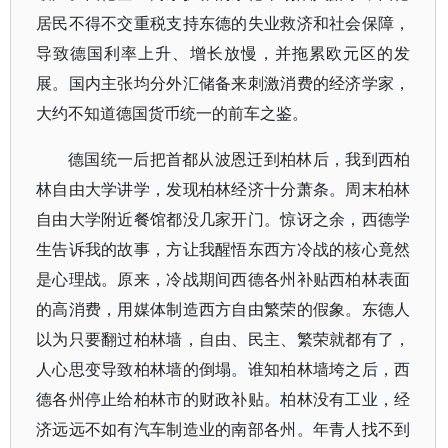
居民不得不交重税支持东德的失业救济和社会保障，
导致德国利率上升、增长放慢，并拖累欧元区的发
展。国内主张均分外汇储备来刺激消费的经济学家，
大约不知道德国货币统一的前车之鉴。
德国统一后把首都从波恩迁到柏林后，我到西柏
林自由大学讲学，发现柏林经济十分萧条。周末柏林
自由大学附近餐馆都没几家开门。惊讶之余，西德学
生告诉我的故事，方让我醒悟东西方冷战的核心竟然
是心理战。原来，冷战期间西德各州补贴西柏林表面
的高消费，用媒体制造西方自由繁荣的假象。东德人
以为只要翻过柏林墙，自由、民主、繁荣就都有了，
人心思变导致柏林墙的倒塌。谁知柏林墙垮之后，西
德各州停止给柏林市的财政补贴。柏林没有工业，经
济远远不如有汽车制造业的南部各州。年青人找不到