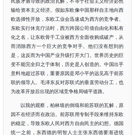
民族矛盾导致的政治瓦解，不等于社会主义经济必然
输给资本主义经济。假如东欧像中国那样自主地向西
欧选择性开放，东欧工业会迅速成为西方的竞争者。
东欧实行休克疗法时，西方跨国公司借自由化和私有
化之名，让东欧骨干工业被西方全面收购或破产，从
而消除西方一个巨大的竞争对手。他们没有想到的
是，这反而为中国产业升级打开大门。世界历史的巨
变不能完全归之于体制，历史是人创造的。中国出乎
意料地超过苏联，重要原因是邓小平的远见高于前苏
联的领导人。毛泽东反对苏联式的垂直劳动分工，也
为改革开放后出现的区域竞争格局铺平道路。
以我的观察，柏林墙的倒塌和前苏联的瓦解，原
因不在经济而在政治。前苏联用专制手段来维持东欧
的稳定，导致东欧人民对西方自由民主的幻想。德国
统一之前，东西德的明智人士主张东西德要渐进统