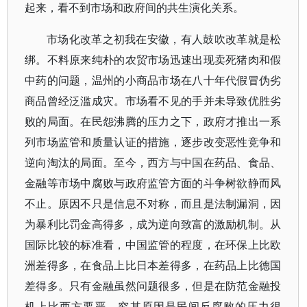
起来，看不到市场和政府间的共生演化关系。
市场化改革之初我在安徽，有人鼓吹改革就是松
绑。不料原来纯朴的农贸市场迅速出现卖死猪肉和假
中药的问题，温州的小商品市场在八十年代假冒伪劣
商品曾经泛滥成灾。市场看不见的手并未导致优胜劣
败的局面。在民怨沸腾的压力之下，政府才推出一系
列市场监管和质量认证的措施，逐步改变恶性竞争和
逆向淘汰的局面。至今，西方与中国在药品、食品、
金融等市场中腐败与政府监管方面的斗争树欲静而风
不止。原因不只是信息不对称，而且是法制漏洞，因
为暴利比罚金高得多，成为逆向致富的激励机制。从
国际比较的标准看，中国监管的程度，在环保上比欧
洲差得多，在食品上比日本差得多，在药品上比德国
差得多。只有金融虽然问题很多，但是在防范金融投
机上比西方要严，究其原因是民间反腐败的压力很