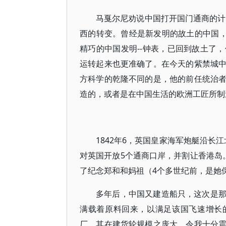
马戛尔尼劝说中国打开国门通商的计
西的转变。曾经是新发明的故土的中国，
精巧的中国发明--钟表，已回到故土了
运转起来也更准确了。在今天的紫禁城
方科学的乾隆不同的是，他的前任统治
造的，或者是在中国生活的欧洲工匠所制
1842年6，英国皇家海军炮艇沿长
对英国开放5个通商口岸，并割让香港岛
了纪念郑和和妈祖（4个多世纪前，是她保
多年后，中国又建造船只，这次是
满载着原料回来，以满足该国飞速增长的
厂，其在建货轮规模之庞大，令我十分