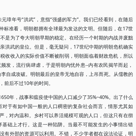
朱元璋年号“洪武”，意指“强盛的军力”。我们已经看到，在随后
种标准看，明朝都拥有全球最为发达的文明。但随后，在17世
并不是为了夸大明朝早期的稳定。在经历一个时期的内战并废黜
亲洪武的皇位。但是，毫无疑问，17世纪中期的明朝危机确实
，税收收入的实际价值不断被削弱，明朝面临着财政危机，所以
频发，流行病肆虐，于是明朝内忧外患--内有农民揭竿而起，
领袖李自成攻破。明朝最后的皇帝无地自容，上吊而死。从儒教的
，前后不过10年的时间。
1650年，战事和瘟疫使中国的人口减少了35%~40%。出了什么
而对于有如中国一般的人口稠密的复杂社会而言，情形尤其如
威严，对内温和。乡村可以养活规模可观的人口，但这只有在彻
序基础上才行。这是一种陷阱。当最不可能发生的小事情出错
，没有外部的资源可以利用。不错，不少学者都在设法论证，明