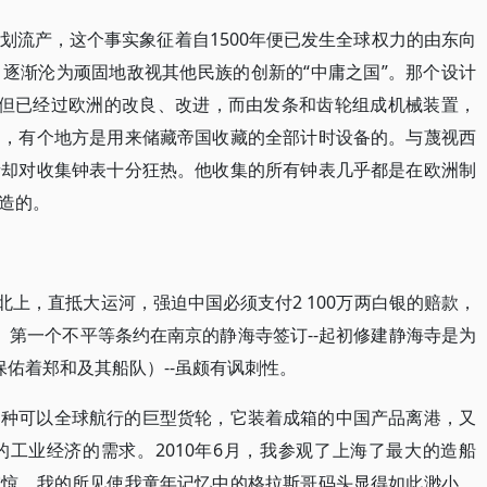
划流产，这个事实象征着自1500年便已发生全球权力的由东向
逐渐沦为顽固地敌视其他民族的创新的“中庸之国”。那个设计
，但已经过欧洲的改良、改进，而由发条和齿轮组成机械装置，
中，有个地方是用来储藏帝国收藏的全部计时设备的。与蔑视西
者却对收集钟表十分狂热。他收集的所有钟表几乎都是在欧洲制
造的。
江北上，直抵大运河，强迫中国必须支付2 100万两白银的赔款，
。第一个不平等条约在南京的静海寺签订--起初修建静海寺是为
佑着郑和及其船队）--虽颇有讽刺性。
那种可以全球航行的巨型货轮，它装着成箱的中国产品离港，又
工业经济的需求。2010年6月，我参观了上海了最大的造船
震惊。我的所见使我童年记忆中的格拉斯哥码头显得如此渺小。