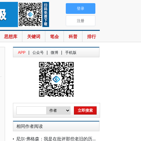
登录
注册
思想库
关键词
笔会
科普
排行
|
|
|
APP
公众号
微博
手机版
相同作者阅读
尼尔·弗格森：我是在批评那些老旧的历史描述方式