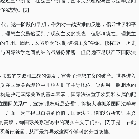
曾经过三个阶段。在这三个阶段，国际关系理论与国际法学之间
的态势。[5]
0年代。这一阶段的早期，作为对一战灾难的反思，倡导世界和平
后，理想主义虽然受到了现实主义的挑战，但影响犹在。理想主
作用。因此，又被称为“法制-道德主义”学派。[6]在这一历史
论与国际法学之间的结合虽堪称紧密，但仍远不足以产下国际法
国际联盟的失败和二战的爆发，宣告了理想主义的破产。世界进入
主义在国际关系理论中开始占据了主导地位。这两种一脉相承的
结构是决定国际关系的基本因素，国际法被置于次要和从属的配
在国际关系中，宣扬“强权就是公理”，将极大地扼杀国际法学与
另一方面，为了捍卫自身的价值，国际法学只能以分析实证主义
”的高墙，御国际关系理论中的现实主义于门外。[7]于是，在此
系渐行渐远，从而最终导致这两个学科的分道扬镳。