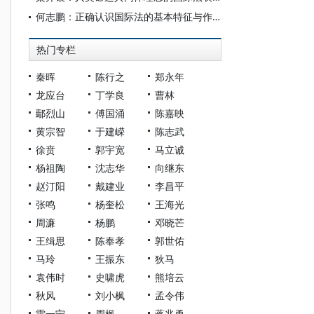
何志鹏：正确认识国际法的基本特征与作用
热门专栏
秦晖
陈行之
郑永年
龙应台
丁学良
曹林
鄢烈山
傅国涌
陈嘉映
黄宗智
于建嵘
陈志武
徐贲
郭宇宽
马立诚
杨祖陶
沈志华
向继东
赵汀阳
戴建业
李昌平
张鸣
杨奎松
王海光
周濂
杨鹏
邓晓芒
王缉思
陈奉孝
郭世佑
马玲
王振东
狄马
袁伟时
史啸虎
熊培云
秋风
刘小枫
孟令伟
雷一宁
周枫
蒋兆勇