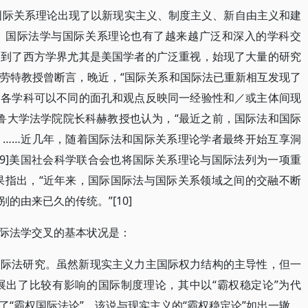
，国际关系理论出现了以新现实主义、制度主义、新自由主义和建
，国际法学与国际关系理论也有了越来越广泛和深入的学科交
受到了西方学界尤其是美国学者的广泛重视，始现了大量的研究
劳特教授曾断言，晚近，“国际关系和国际法已重新相互发现了
，各学科可以不同的面孔和观点反映同一经验性和／或主体间现
耶鲁大学法学院院长科赫教授也认为，“最近之前，国际法和国际
。……近几年，随着国际法和国际关系理论学者最终开始互享洞
[9]美国社会科学联合会也将国际关系理论与国际法列为一项重
成果指出，“近年来，国际国际法与国际关系领域之间的交融不断
的由来已久的传统。”[10]
际法学交叉的基本状况是：
国际法研究。虽然新现实主义力主国际权力结构的主导性，但一
展出了比较有影响的国际制度理论，其中以“霸权稳定论”为代
“霸权国际法论”。该说与现实主义的“霸权稳定论”如出一辙，