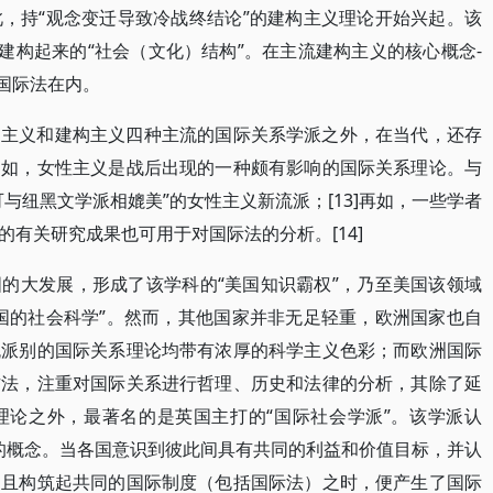
，持“观念变迁导致冷战终结论”的建构主义理论开始兴起。该
建构起来的“社会（文化）结构”。在主流建构主义的核心概念-
括国际法在内。
由主义和建构主义四种主流的国际关系学派之外，在当代，还存
例如，女性主义是战后出现的一种颇有影响的国际关系理论。与
与纽黑文学派相媲美”的女性主义新流派；[13]再如，一些学者
有关研究成果也可用于对国际法的分析。[14]
的大发展，形成了该学科的“美国知识霸权”，乃至美国该领域
国的社会科学”。然而，其他国家并非无足轻重，欧洲国家也自
流派别的国际关系理论均带有浓厚的科学主义色彩；而欧洲国际
方法，注重对国际关系进行哲理、历史和法律的分析，其除了延
理论之外，最著名的是英国主打的“国际社会学派”。该学派认
层的概念。当各国意识到彼此间具有共同的利益和价值目标，并认
，且构筑起共同的国际制度（包括国际法）之时，便产生了国际