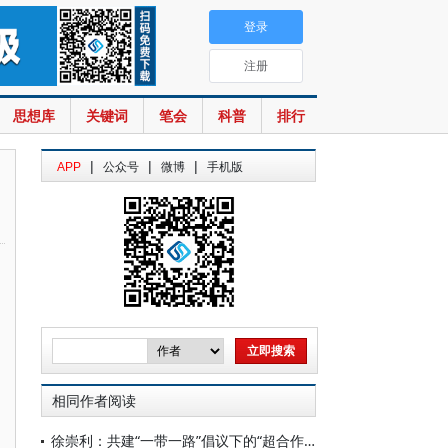
登录
注册
思想库
关键词
笔会
科普
排行
|
|
|
APP
公众号
微博
手机版
相同作者阅读
徐崇利：共建“一带一路”倡议下的“超合作国际法”