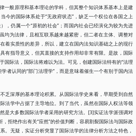
法律一般原理和基本理论的学科，但其整个知识体系基本上是建
当今的国际体系处于“无政府状态”，缺乏一个权位在各国之上
），仍属一个“原初的社会”；而国内社会已经演化为较为先进
法虽均为法律，且相互联系越来越紧密，但二者在主体、调整对
存在着实质性的差异，所以，建立在国内法知识基础之上的现行
究具有指导意义，但其直接的支持作用却非常有限。是故，国际
于国际法，国际法将难以为法。可见，创建国际法特有的“法理
些学者认同的“部门法理学”，而是意味着催生一个有别于国内法
，不乏深厚的基本理论积累。从国际法学史来看，早期受到自然
国际法学中占据了主导地位。到了当代，虽然在国际人权法等领
然是大多数国际法学者采用的研究方法。[3]实证法学派强调对
析，拒绝作出有关“应然”的价值判断，容易割裂国际法与国际政
联系。无疑，实证分析突显了国际法学的法律分析方法之特色，