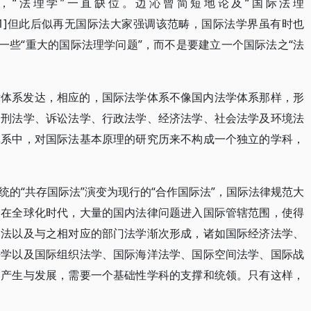
，“法理学”一直缺位。边沁曾简短地论及“国际法理
udence），[1]但此后似再无国际法大家强调该范畴，国际法学界虽有时也
一些“重大的国际法理学问题”，而不是要建立一个国际法之“法
律体系发达，相应的，国际法学体系不像国内法学体系那样，形
、刑法学、诉讼法学、行政法学、经济法学、社会法学及环境法
体系中，对国际法基本原理的研究历来不构成一个独立的学科，
的“共存国际法”演变为现行的“合作国际法”，国际法律规范大
是在全球化时代，大量的国内法律问题进入国际管辖范围，使得
门法以及与之相对应的部门法学渐次形成，诸如国际经济法学、
法学以及国际组织法学、国际海洋法学、国际空间法学、国际战
的产生与发展，需要一个基础性学科的支撑和统领。只有这样，