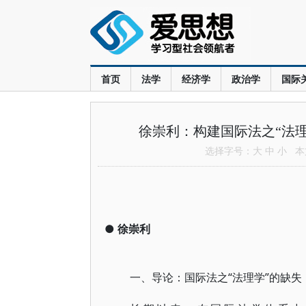
首页
法学
经济学
政治学
国际
徐崇利：构建国际法之“法
选择字号：
大
中
小
本文
●
徐崇利
一、导论：国际法之“法理学”的缺失