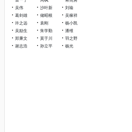
吴伟
沙叶新
刘瑜
葛剑雄
储昭根
吴稼祥
许之远
袁刚
杨小凯
吴励生
朱学勤
潘维
郑秉文
莫于川
羽之野
谢志浩
孙立平
杨光