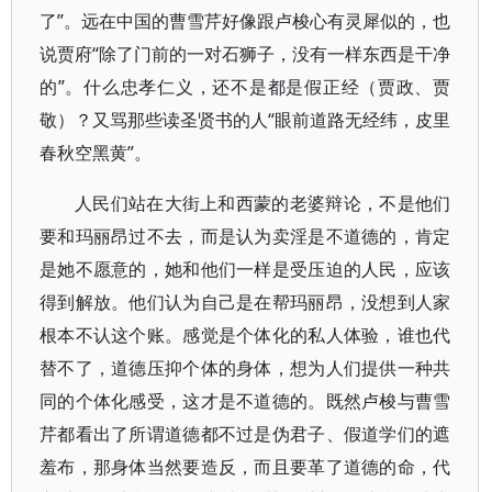
了”。远在中国的曹雪芹好像跟卢梭心有灵犀似的，也
说贾府“除了门前的一对石狮子，没有一样东西是干净
的”。什么忠孝仁义，还不是都是假正经（贾政、贾
敬）？又骂那些读圣贤书的人“眼前道路无经纬，皮里
春秋空黑黄”。
人民们站在大街上和西蒙的老婆辩论，不是他们
要和玛丽昂过不去，而是认为卖淫是不道德的，肯定
是她不愿意的，她和他们一样是受压迫的人民，应该
得到解放。他们认为自己是在帮玛丽昂，没想到人家
根本不认这个账。感觉是个体化的私人体验，谁也代
替不了，道德压抑个体的身体，想为人们提供一种共
同的个体化感受，这才是不道德的。既然卢梭与曹雪
芹都看出了所谓道德都不过是伪君子、假道学们的遮
羞布，那身体当然要造反，而且要革了道德的命，代