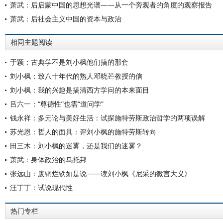
萧武：后启蒙中国的思想光谱——从一个旁观者的角度的观察报告
萧武：后社会主义中国的资本与政治
相同主题阅读
于颖：古典学不是刘小枫他们搞的那套
刘小枫：致八十年代的熟人邓晓芒教授的信
刘小枫：我的兴趣是搞清西方学问的本来面目
吕六一：“尊德性”也需“道问学”
钱永祥：多元论与美好生活：试探施特劳斯政治哲学的两项误解
苏光恩：哲人的面具：评刘小枫的施特劳斯转向
田三木：刘小枫的迷雾，还是我们的迷雾？
萧武：身体政治的乌托邦
张远山：废铜烂铁如是说——读刘小枫《尼采的微言大义》
汪丁丁：试说现代性
热门专栏