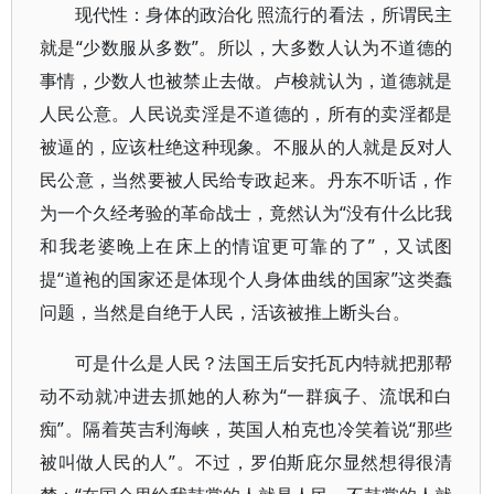
现代性：身体的政治化 照流行的看法，所谓民主
就是“少数服从多数”。所以，大多数人认为不道德的
事情，少数人也被禁止去做。卢梭就认为，道德就是
人民公意。人民说卖淫是不道德的，所有的卖淫都是
被逼的，应该杜绝这种现象。不服从的人就是反对人
民公意，当然要被人民给专政起来。丹东不听话，作
为一个久经考验的革命战士，竟然认为“没有什么比我
和我老婆晚上在床上的情谊更可靠的了”，又试图
提“道袍的国家还是体现个人身体曲线的国家”这类蠢
问题，当然是自绝于人民，活该被推上断头台。
可是什么是人民？法国王后安托瓦内特就把那帮
动不动就冲进去抓她的人称为“一群疯子、流氓和白
痴”。隔着英吉利海峡，英国人柏克也冷笑着说“那些
被叫做人民的人”。不过，罗伯斯庇尔显然想得很清