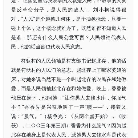
楚：“在国会里给我鼓掌的人就是人民，不鼓掌的人就
是反革命分子，是人民的敌人”。刘小枫说得很
对，“人民”是个道德几何体，是个抽象概念，只要一
碰上个体，这个概念就难办了。既然谁都不知道人民
是谁，那还有什么人民公意可言？人民领袖代表人
民，他的话当然也代表人民意志。
符驮村的人民领袖是村支部书记赵北存，他的话
就是符驮村的人民们的意志。赵北存上了哪家婆娘的
床，对她来说当然不是一个叫赵北存的农民在和她做
爱，而是人民领袖赵北存在和她做爱。晚上，香香被
他压在身下，他问她：“让你男人去修水库，你服气
不？”香香先是兴奋地叫了一声“噢——”，接着又
说：“服气。”（杨争光：《从两个蛋开始》，《收
获》，二○○三年第三期）香香为什么服气？因为赵
北存在她身上是代表人民，派她男人去修水库是代表