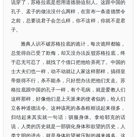
说穿了，苏格拉底是想用道德胁迫别人。这跟中国的
孔子、孟子的做法没什么两样，在宣布一条道德禁令
之前，总要说君子会怎么样，你不这样，你就不是君
子。
雅典人识不破苏格拉底的诡计，每次诡辩都输，
总觉得自己受了欺侮，却又没办法反驳苏格拉底，终
于忍无可忍了，就找了个借口把他给弄死了。中国的
士大夫们也一样，动不动就让人家这样那样，搞得皇
帝烦得不行，杀不能杀，只好想办法把他们支走。苏
格拉底跟中国的孔子一样，有个毛病，就是爱教人们
这样那样，好像他们是上天派来的使者似的，给人们
立各种道德法令。这种该死的条条框框说起来很多，
归结起来其实就一句话：驯服身体。拿哈耶克的话
说，人类的历史就是一部驯化身体和欲望的历史，人
类文明的进步，就是身体欲望被压制的越来越多。这