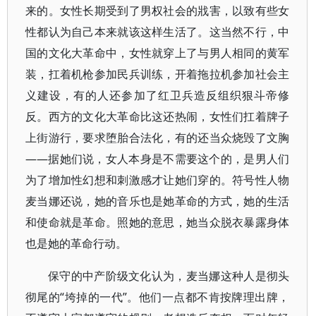
来的。女性长期受到了男权社会的戕害，以致有些女
性都认为自己本来就该这样生活了。这当然不行，中
国的文化大革命中，女性就穿上了与男人相同的黄军
装，扛着机枪参加民兵训练，开着拖拉机参加社会主
义建设，有的人还参加了红卫兵造反组织狠斗帝修
反。西方的文化大革命比这还热闹，女性们扛着牌子
上街游行，要求堕胎合法化，有的还当众烧毁了文胸
——据她们说，女人本身是不需要这个的，是男人们
为了增加性幻想和刺激感才让她们穿的。符号性人物
麦当娜还说，她的音乐也是她革命的方式，她的生活
和使命就是革命。照她的意思，她当众脱衣暴露身体
也是她的革命行动。
保守的中产阶级文化认为，麦当娜这种人是彻头
彻尾的“垮掉的一代”。他们一点都不肯按牌理出牌，