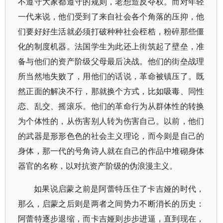
不遵守大家都遵守的规则，老想造反夺权。而对年轻
一代来说，他们受到了来自社会各个角落的压抑，他
们要好好生活就必须打破种种社会桎梏，粉碎那些僵
化的制度机器。法国学生为此还上街筑起了壁垒，准
备与他们的资产阶级父母最后决战。他们的街垒战理
所当然地失败了，用他们的话说，革命被镇压了。既
然正面的解决不行，那就换个方式，比如吸毒、同性
恋、乱交、摇滚乐。他们的革命行为从群体性的转换
为个体性的，从伤害别人转为伤害自己。以前，他们
的武器是形形色色的社会主义理论，而今则是自己的
身体，那一代的号角诗人就在自己的作品中堆砌身体
器官的名称，以对抗资产阶级的伪浪漫主义。
如果说启蒙之前是阿蕾特压住了卡吉娅的时代，
那么，启蒙之后则是两者之间势力不断消长的历史：
阿蕾特逐步退缩，而卡吉娅则步步进逼，直到现在，