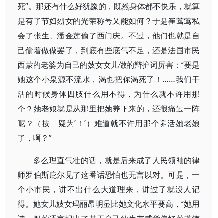
死”。那还有什么好犹豫的，既然身体都不快乐，就算
是有了节妇烈女的光荣称号又能如何？于是崔莺莺私
会了张生、潘金莲偷了西门庆。不过，他们也就是自
己偷着做做罢了，到底有些底气不足，还是法国市民
西蒙的老婆为自己的妓女女儿做的辩护词厉害：“要是
她这个小泉源不流水，渴也把你渴死了！……我们干
活的时候身体四肢什么用不得，为什么就不许用那
个？她老娘就是从那里把她养下来的，还很痛过一阵
呢？（按：疑为’！’）难道就不许用那个养活她老娘
了，啊？”
多么理直气壮的话，就是后来成了人民领袖的律
师罗伯斯庇尔见了这番话恐怕也无言以对。可是，一
个小市民，讲不出什么大道理来，讲过了就没人记
得。她女儿妓女玛丽昂明显比她文化水平要高，“她用