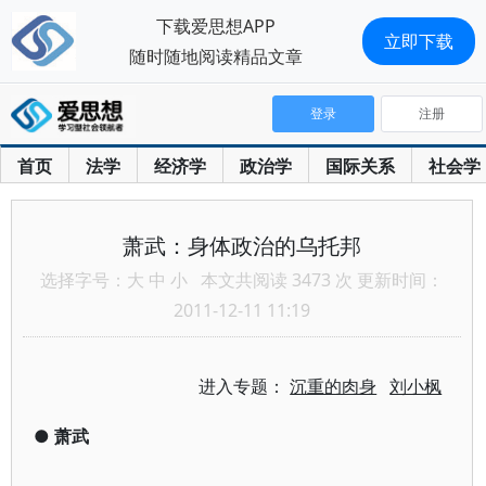
下载爱思想APP
立即下载
随时随地阅读精品文章
登录
注册
首页
法学
经济学
政治学
国际关系
社会学
萧武：身体政治的乌托邦
选择字号：
大
中
小
本文共阅读 3473 次 更新时间：
2011-12-11 11:19
进入专题：
沉重的肉身
刘小枫
●
萧武