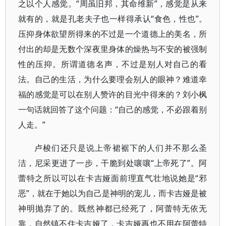
之以个人感觉。“周虽旧邦，其命维新”，感觉是从来
就有的，就是孔老夫子也一样得承认“食色，性也”。
压抑身体欲望所得来的不过是一个道德上的美名，所
付出的却是无数个深夜里身体的燥热与不安的被强制
性的压抑。所谓道德名声，不过是别人对自己的看
法。自己的生活，为什么要理会别人的眼神？难道幸
福的感觉是可以在别人赞许的目光中得来的？刘小枫
一句话就回答了这个问题：“自己的感觉，不必跟着别
人走。”
卢梭们还只是说上帝裙裾下的人们并不那么圣
洁，尼采更进了一步，干脆到处嚷嚷“上帝死了”。阿
蕾特之所以可以在卡吉娅面前理直气壮地说她是“邪
恶”，就在于她以为自己是神明的宠儿，而卡吉娅是被
神明抛弃了的。既然神都已经死了，阿蕾特无依无
靠，自然镇不住卡吉娅了，卡吉娅再也不用在阿蕾特