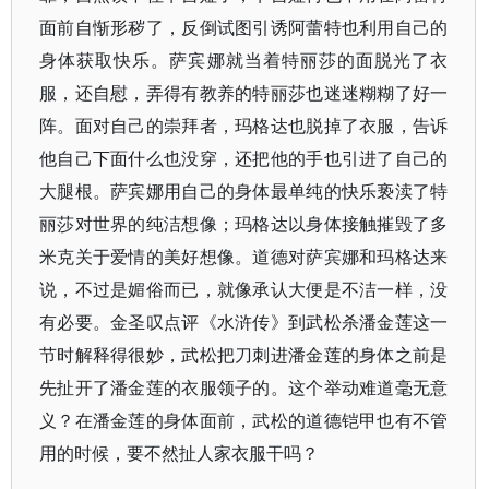
面前自惭形秽了，反倒试图引诱阿蕾特也利用自己的
身体获取快乐。萨宾娜就当着特丽莎的面脱光了衣
服，还自慰，弄得有教养的特丽莎也迷迷糊糊了好一
阵。面对自己的崇拜者，玛格达也脱掉了衣服，告诉
他自己下面什么也没穿，还把他的手也引进了自己的
大腿根。萨宾娜用自己的身体最单纯的快乐亵渎了特
丽莎对世界的纯洁想像；玛格达以身体接触摧毁了多
米克关于爱情的美好想像。道德对萨宾娜和玛格达来
说，不过是媚俗而已，就像承认大便是不洁一样，没
有必要。金圣叹点评《水浒传》到武松杀潘金莲这一
节时解释得很妙，武松把刀刺进潘金莲的身体之前是
先扯开了潘金莲的衣服领子的。这个举动难道毫无意
义？在潘金莲的身体面前，武松的道德铠甲也有不管
用的时候，要不然扯人家衣服干吗？