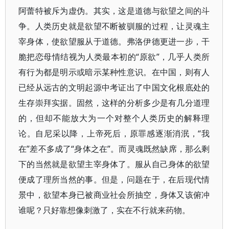
阿蕾特被斥为虚伪。其实，这是道德与欲望之间的斗
争。人类历史就是欲望不断被驯服的过程，让灵魂主
宰身体，使欲望服从于道德。弗洛伊德更进一步，干
脆把恋母情结视为人类最本初的“原欲”，几乎人类所
有行为都是明示或暗示某种性意识。在中国，则有人
已经从远古的文明起源中考证出了中国文化根底处的
生存崇拜实据。固然，这样的分析多少是有几分道理
的，但却不能放大为一个对整个人类历史的解释理
论。自尼采以降，上帝死后，原罪感逐渐消泯，“我
在”差不多成了“身体之在”。而灵魂既然缺席，那么剩
下的当然就是欲望主宰身体了。服从自己身体的欲望
便成了理所当然的事。但是，问题在于，在后现代情
景中，欲望本身已被商业社会所抽空，身体又该俯冲
谁呢？只好靠想像刺激了，实在不行就来药物。