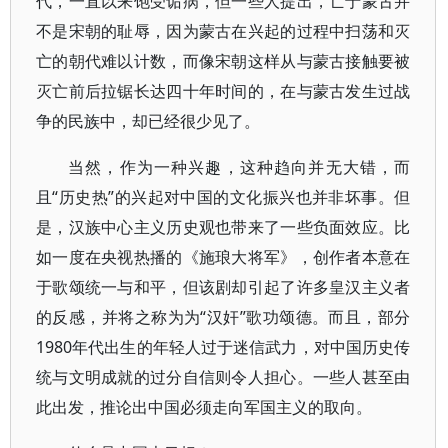
代，一直以来饱受诟病，但一些人提出，亡于蒙古并
不是宋朝的耻辱，因为蒙古在兴起的过程中扫荡和灭
亡的朝代难以计数，而像宋朝这样从与蒙古接触要被
灭亡前后拉锯长达四十年时间的，在与蒙古发生过战
争的民族中，却已经很少见了。
当然，作为一种兴趣，这种趋向并无大错，而
且“历史热”的兴起对中国的文化振兴也并非坏事。但
是，汉族中心主义历史观也带来了一些负面效应。比
如一度在央视热播的《施琅大将军》，创作者本意在
于歌颂统一与和平，但该剧却引起了许多皇汉主义者
的反感，并将之称为为“汉奸”歌功颂德。而且，部分
1980年代出生的年轻人过于迷信武力，对中国历史传
统与文明成就的过分自信则令人担心。一些人甚至由
此出发，推论出中国必须走向军国主义的取向。