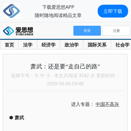
下载爱思想APP
立即下载
随时随地阅读精品文章
登录
注册
首页
法学
经济学
政治学
国际关系
社会学
萧武：还是要“走自己的路”
选择字号：
大
中
小
本文共阅读 3542 次 更新时间：
2009-08-06 09:48
进入专题：
中国不高兴
●
萧武