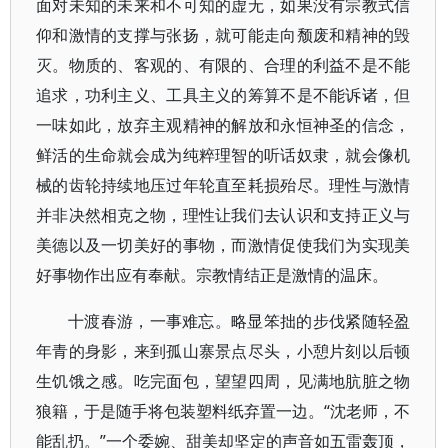
面对未知的未来和不可知的虚无，如果没有宗教式信
仰和激情的支撑与张扬，就可能走向颓废和精神的毁
灭。物质的、客观的、有限的、合理的利益不是不能
追求，功利主义、工具主义的筹算不是不能诉诸，但
一味如此，放弃主观精神的解放和永恒神圣的信念，
鲜活的生命就会成为纯粹理智的听话奴隶，就会像机
械的齿轮持续地压过年轮直至耗损殆尽。理性与激情
并非决然相克之物，理性让我们去认识和支持正义与
美德以及一切美好的事物，而激情促使我们为实现美
好事物作出应有奉献。宗教情结正是激情的温床。
十渡春游，一事难忘。略显笨拙的步伐紧随轻盈
年青的身影，来到孤山寨景点尽头，小憩片刻以后顿
生饥饿之感。吃完面包，望望四周，见满地肮脏之物
狼籍，于是随手将包装塑料纸弃置一边。“沈老师，不
能乱扔。”一个委婉、甜美却坚定的声音如五雷轰顶，