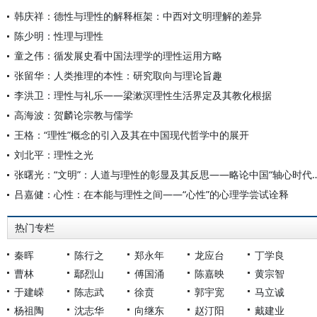
韩庆祥：德性与理性的解释框架：中西对文明理解的差异
陈少明：性理与理性
童之伟：循发展史看中国法理学的理性运用方略
张留华：人类推理的本性：研究取向与理论旨趣
李洪卫：理性与礼乐——梁漱溟理性生活界定及其教化根据
高海波：贺麟论宗教与儒学
王格：“理性”概念的引入及其在中国现代哲学中的展开
刘北平：理性之光
张曙光：“文明”：人道与理性的彰显及其反思——略论中国“
吕嘉健：心性：在本能与理性之间——“心性”的心理学尝试诠释
热门专栏
秦晖
陈行之
郑永年
龙应台
丁学良
曹林
鄢烈山
傅国涌
陈嘉映
黄宗智
于建嵘
陈志武
徐贲
郭宇宽
马立诚
杨祖陶
沈志华
向继东
赵汀阳
戴建业