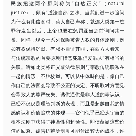
民族把这两个原则称为“自然正义”（natural
justice），颇有“道法自然”之味。当我们进一步追问
为什么有此信念时，英人自己声称，就连人类第一桩
罪行发生以后，上帝也要在惩罚亚当之前询问其一
番。同样，现今一系列保障被告人权的具体原则，例
如有权保持沉默、有权不自证其罪，在西方人看来，
与传统宗教的首要原则“憎恶犯罪但爱罪人”有相当的
关联。诸如此类将正义或法律原则与宗教传统联系在
一起的情形，不胜枚举。可以从中体味的是，像自己
作自己的法官会导致不公正的决定、不听取对方意见
会导致人的尊严丧失、诱供逼供是非人道的等认识，
已经不仅仅是理智判断的表现，而且是超越自我的情
感确认和价值追求的体现——它们似乎已经从宇宙的
根本法则中获得了神圣性和超验性。即便蕴涵这些价
值的回避、被告抗辩等制度可能付出较大的成本，许