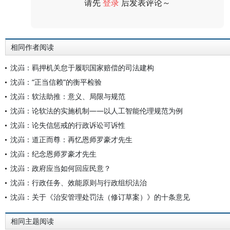
请先
登录
后发表评论～
评论
相同作者阅读
沈岿：羁押机关怠于履职国家赔偿的司法建构
沈岿：“正当信赖”的衡平检验
沈岿：软法助推：意义、局限与规范
沈岿：论软法的实施机制——以人工智能伦理规范为例
沈岿：论失信惩戒的行政诉讼可诉性
沈岿：道正而尊：再忆恩师罗豪才先生
沈岿：纪念恩师罗豪才先生
沈岿：政府应当如何回应民意？
沈岿：行政任务、效能原则与行政组织法治
沈岿：关于《治安管理处罚法（修订草案）》的十条意见
相同主题阅读