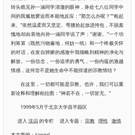
转头瞧见孙一涵同学清澈的眼神，身处七八位同学中
间的我尴尬窘迫而本能地反应：“那怎么办呢？”“检起
来。”依然温柔而又坚定。弯腰拾起放进挎包，不脱羞
愧地却由衷地向孙一涵同学说了声：“谢谢。”一个功
利筹算（既然污物遍地，何妨一纸）和一个终极关怀
的对话，在发自肺腑的感激中我领略到精神的净化与
解放。一份信念，一份追求的勇气，一份内蕴的激越
情感，这何尝不是她生命中不能排遣的宗教情结？
在这里，一切都可能是宗教。也许，我们可以重
新诠释和理解柏拉图：“神若不在，一切皆无。”
1999年5月于北京大学昌平园区
进入
沈岿
的专栏 进入专题：
宗教
理性
激情
本文责编：
jiangxl