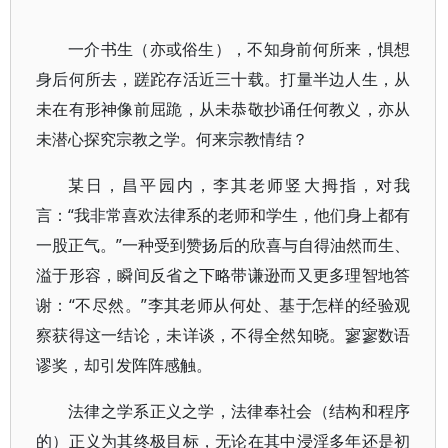
一介书生（亦或俗生），不知身前何所来，惧想
身后何所去，蹉跎存活近三十载。打量半边人生，从
未在有形神像前屈跪，从未恭敬抄诵任何教义，亦从
未潜心探究宗教之学。何来宗教情结？
某日，昌平园内，李其老师竖大拇指，对我
言：“我非常喜欢法律系的老师和学生，他们身上都有
一股正气。”一种受到赞扬后的欣喜与自得油然而生、
溢于形容，瞬间反省之下略带谦逊而又更多理智地答
谢：“不尽然。”李其老师从何处、基于怎样的经验观
察获得这一结论，未详谈，不得全然知晓。寥寥数语
谬奖，却引发阵阵感触。
法律之学系正义之学，法律奉社会（结构和程序
的）正义为其终极目标，无论在其中浸淫多年还是初