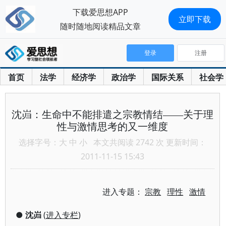
下载爱思想APP
立即下载
随时随地阅读精品文章
登录
注册
首页
法学
经济学
政治学
国际关系
社会学
沈岿：生命中不能排遣之宗教情结——关于理
性与激情思考的又一维度
选择字号：
大
中
小
本文共阅读 2742 次 更新时间：
2011-11-15 15:43
进入专题：
宗教
理性
激情
●
沈岿
(
进入专栏
)