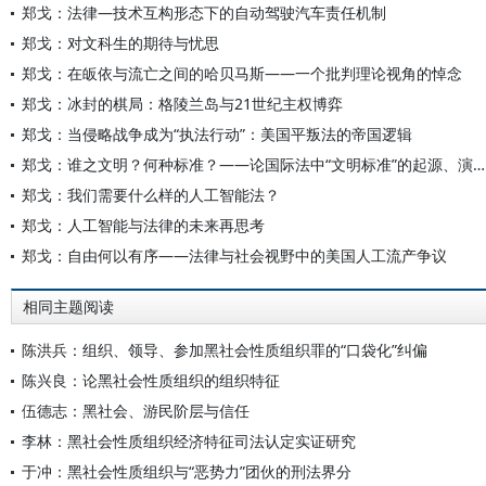
郑戈：法律—技术互构形态下的自动驾驶汽车责任机制
郑戈：对文科生的期待与忧思
郑戈：在皈依与流亡之间的哈贝马斯——一个批判理论视角的悼念
郑戈：冰封的棋局：格陵兰岛与21世纪主权博弈
郑戈：当侵略战争成为“执法行动”：美国平叛法的帝国逻辑
郑戈：谁之文明？何种标准？——论国际法中“文明标准”的起源、演变与霸权逻辑
郑戈：我们需要什么样的人工智能法？
郑戈：人工智能与法律的未来再思考
郑戈：自由何以有序——法律与社会视野中的美国人工流产争议
相同主题阅读
陈洪兵：组织、领导、参加黑社会性质组织罪的“口袋化”纠偏
陈兴良：论黑社会性质组织的组织特征
伍德志：黑社会、游民阶层与信任
李林：黑社会性质组织经济特征司法认定实证研究
于冲：黑社会性质组织与“恶势力”团伙的刑法界分