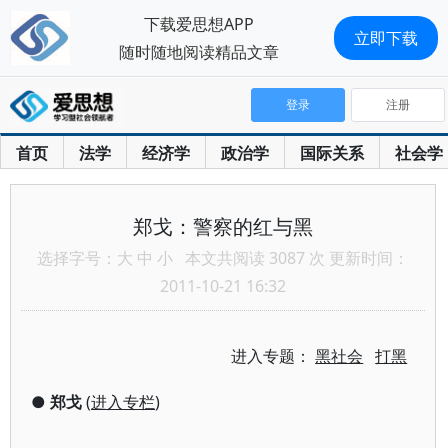
下载爱思想APP
立即下载
随时随地阅读精品文章
登录
注册
首页
法学
经济学
政治学
国际关系
社会学
郑戈：警察的红与黑
选择字号：
大
中
小
本文共阅读 3087 次 更新时间：
2011-10-21 16:32
进入专题：
黑社会
打黑
●
郑戈
(
进入专栏
)