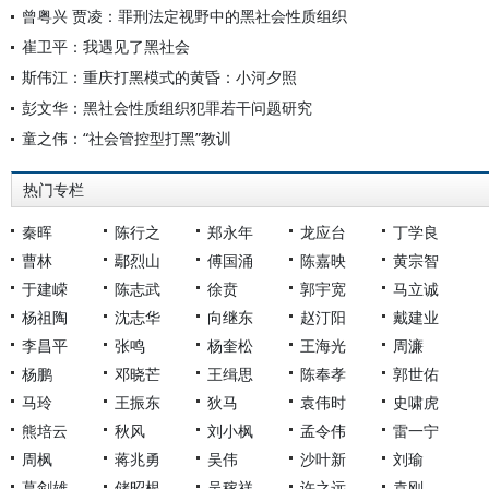
曾粤兴 贾凌：罪刑法定视野中的黑社会性质组织
崔卫平：我遇见了黑社会
斯伟江：重庆打黑模式的黄昏：小河夕照
彭文华：黑社会性质组织犯罪若干问题研究
童之伟：“社会管控型打黑”教训
热门专栏
秦晖
陈行之
郑永年
龙应台
丁学良
曹林
鄢烈山
傅国涌
陈嘉映
黄宗智
于建嵘
陈志武
徐贲
郭宇宽
马立诚
杨祖陶
沈志华
向继东
赵汀阳
戴建业
李昌平
张鸣
杨奎松
王海光
周濂
杨鹏
邓晓芒
王缉思
陈奉孝
郭世佑
马玲
王振东
狄马
袁伟时
史啸虎
熊培云
秋风
刘小枫
孟令伟
雷一宁
周枫
蒋兆勇
吴伟
沙叶新
刘瑜
葛剑雄
储昭根
吴稼祥
许之远
袁刚