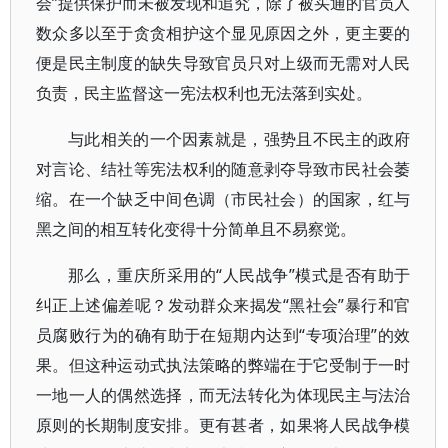
会”提供保护而未被发现和追究，除了被买通的官员人
数众多以至于贪贪相护这个显见原因之外，更主要的
便是民主制度的缺失导致官员只对上级而无需对人民
负责，民主监督这一宪法权利也无法落到实处。
与此相关的一个因素就是，强势且不民主的政府
对言论、结社等宪法权利的随意剥夺导致市民社会萎
缩。在一个缺乏中间色调（市民社会）的国家，红与
黑之间的相互转化变得十分简单且不易察觉。
那么，重庆所采用的“人民战争”模式是否有助于
纠正上述偏差呢？发动群众来揭发“黑社会”暴行和官
员腐败行为的确有助于在短期内达到“专项治理”的效
果。但这种运动式执法策略的弊端在于它受制于一时
一地一人的偶然选择，而无法转化为体现民主与法治
原则的长期制度安排。更有甚者，如果将人民战争模