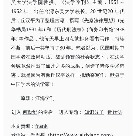
吴大学法学院教授、《法学季刊》主编，1951～
1952 年，出任台湾东吴大学校长。20 世纪20 年代
后，丘汉平为了整理古籍，撰写《先秦法律思想》(光
华书局1931 年) 和《历代刑法志》(商务印书馆1938
年) 等作品，他每天早上四点就起床看书写作，持续
不断，前后一共坚持了30 年。笔者以为，民国时期中
国学者在政局动荡、战乱频繁的社会状态下，在法学
领域竟然推出了如此之多的成果，创造了诸多学术奇
迹，就是因为有像丘汉平这样一批勤奋写作、献身于
中国学术的法学家！
原载：江海学刊
进入
何勤华
的专栏 进入专题：
知识分子
近代法
本文责编：
frank
发信站：爱思想（https://www.aisixiang.com）