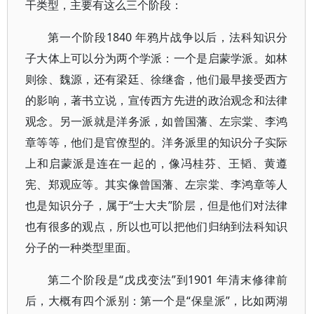
干类型，主要有这么三个阶段：
第一个阶段1840 年鸦片战争以后，法科知识分
子大体上可以分为两个学派：一个是启蒙学派。如林
则徐、魏源，还有梁廷、徐继畲，他们最早接受西方
的影响，著书立说，宣传西方先进的政治观念和法律
观念。另一派就是洋务派，如曾国藩、左宗棠、李鸿
章等等，他们是官僚型的。洋务派里的知识分子实际
上和启蒙派是连在一起的，像冯桂芬、王韬、黄遵
宪、郑观应等。其实像曾国藩、左宗棠、李鸿章等人
也是知识分子，属于“士大夫”阶层，但是他们对法律
也有很多的观点，所以也可以把他们归纳到法科知识
分子的一种类型里面。
第二个阶段是“戊戌变法”到1901 年清末修律前
后，大概有四个派别：第一个是“保皇派”，比如两湖