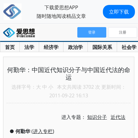
下载爱思想APP
立即下载
随时随地阅读精品文章
登录
注册
首页
法学
经济学
政治学
国际关系
社会学
何勤华：中国近代知识分子与中国近代法的命
运
选择字号：
大
中
小
本文共阅读 3702 次 更新时间：
2011-09-22 16:13
进入专题：
知识分子
近代法
●
何勤华
(
进入专栏
)