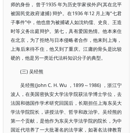
师的身份， 曾于1935 年为历史学家侯外庐(其在北平
被国民党政府逮捕) 辩护。在1936 年12 月上海“七君
子事件”中，他也曾为被捕诸人如沈钧儒、史良、王造
时等义务出庭辩护。第七，具有爱国热情。他本来住
在北京，为了拒绝与日本侵略者合作，他来到上海，
上海后来待不住，他又到了重庆。江庸的骨头是比较
硬的，他是另一类近代法科知识分子的典型。
(三) 吴经熊
吴经熊(John C. H. Wu ，1899～1986) ，浙江宁
波人，在美国密执安大学法学院获法学博士学位，去
法国和德国作学术研究回国后，长期担任上海东吴大
学法学院院长，讲授法学、哲学和政治学。吴经熊的
第一个贡献，是他作为东吴大学法学院的院长，为中
国近代培养了一大批著名的法学家，如著名法律教育