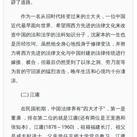
辟了道路。
作为一名从旧时代转变过来的士大夫，一位中国
近代最早面向世界、希望用西方先进的法律文化来改
造中国的法和法学的法科知识分子，沈家本的一生也
是历经坎坷。虽然他全身心地投身于修律变法，并努
力将西方先进的法律文化与中国封建的法律传统进行
嫁接、糅合，但最后仍然受到了以张之洞、劳乃宣等
为首的守旧派的猛烈攻击，晚年生活和心境均十分凄
凉。
(二) 江庸
在民国初期，中国法律界有“四大才子”，第一是
董康 ，排在第二位的就是江庸(还有两位是王宠惠和
张知本) 。江庸(1878～1960) ，祖籍福建长汀。祖父
是咸丰时进士，父亲曾任京师大学堂总教习。江庸