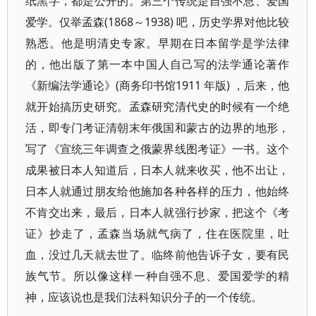
纸黑字，都是公开的。第三个传统是自强不息、爱国
爱学。仅举孟森(1868～1938) 吧，历史学界对他比较
熟悉。他是明清史专家。早期在日本留学是学法律
的，他出版了第一本中国人自己写的法学通论著作
《新编法学通论》(商务印书馆1911 年版) ，后来，他
就开始搞历史研究。孟森研究清代史的时候有一个绝
活，即专门考证清朝末年俄国和蒙古的边界的地形，
写了《宣统三年调查之俄蒙界线图考证》一书。这个
成果被日本人知道后，日本人就来收买，他不出让，
日本人就通过朋友给他施加各种各样的压力，他始终
不肯交出来，最后，日本人就强行抄家，把这个《考
证》抄走了，孟森当场就气病了，住在医院里，吐
血，没过几天就去世了。临终前他告诉子女，要有民
族气节。所以像这样一种自强不息、爱国爱学的精
神，应该说也是我们法科知识分子的一个传统。