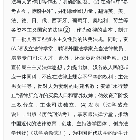
法与人的作用等作出了明确的回答。(2) 在修律中“参
考古今，博稽中外”，并积极组织力量，翻译英、美、
法、德、日、俄、西班牙、葡萄牙、奥地利、荷兰等
各资本主义国家的法律② ，作为修律的蓝本，制订
了一批具有某些资本主义性质的法典法规。同时，奏
(A_请设立法律学堂，聘请外国法学家充当法律教员，
培养专门司法人才。此外，还派员赴外国考察。(3)
宣传民主主义法律思想，如提出旗、汉各族人民犯罪
应一体同科，不应在法律上规定不平等的权利；主张
男女平等，反对夫为妻纲的封建名教；奏请“永行禁
止”清律所允许的买卖人口和蓄养奴婢；仿效资产阶级
三权分立，主张司法独立。(4) 发表《法学盛衰
说》，出版《历代刑法考》，掌京师法律学堂，推动
中国近代的法律教育，创建、主持法学团体， 创办法
学刊物(《法学会杂志》) ，为中国近代法学的诞生开