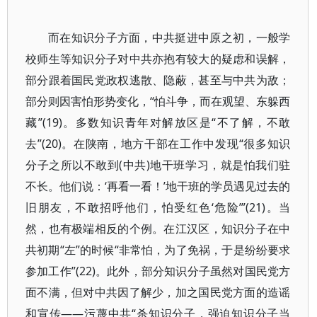
而在知识分子方面，中共挺进中原之初，一般学
校师生等知识分子对中共亦抱有较大的疑虑和误解，
部分跟着国民党政权逃散、隐蔽，甚至与中共为敌；
部分则因害怕形势变化，“怕斗争，而在观望、东躲西
藏”(19)。多数知识青年对解放区是“不了解，不敢
去”(20)。在陕南，地方干部在工作中发现“很多知识
分子之所以不敢到(中共)地干班学习，就是怕我们驻
不长。他们说：‘再看一看！’地干班的学员遇见过去的
旧朋友，不敢招呼他们，怕受红色‘危险’”(21)。当
然，也有极端相反的个例。在江汉区，知识分子在中
共初期“左”的时候“非常怕，为了免祸，于是纷纷要求
参加工作”(22)。此外，部分知识分子虽然对国民党方
面不满，但对中共因了解少，加之国民党方面的造谣
和宣传——污蔑中共“杀知识分子，强迫知识分子当