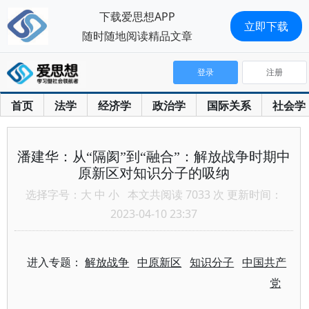
下载爱思想APP
立即下载
随时随地阅读精品文章
登录
注册
首页
法学
经济学
政治学
国际关系
社会学
潘建华：从“隔阂”到“融合”：解放战争时期中
原新区对知识分子的吸纳
选择字号：
大
中
小
本文共阅读 7033 次 更新时间：
2023-04-10 23:37
进入专题：
解放战争
中原新区
知识分子
中国共产
党