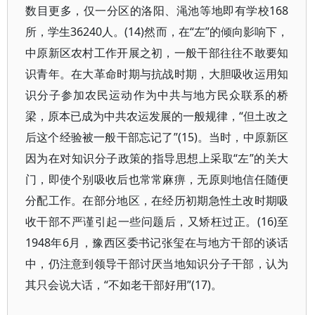
数目更多，仅一分区的洛阳、渑池等地即有学校168
所，学生36240人。(14)然而，在“左”的倾向影响下，
中原新区农村工作开展之初，一般干部往往不敢要知
识青年。在大革命时期与抗战时期，大胆吸收运用知
识分子参加农民运动作为中共与地方民众联系的桥
梁，原本已成为中共农运发展的一般规律，“但土改之
后这个经验被一般干部忘记了”(15)。当时，中原新区
因为在对知识分子政策的指导思想上采取“左”的关大
门，即使个别吸收后也常常麻痹，无原则地信任随便
分配工作。在部分地区，在经历初期急性土改时期吸
收干部不严谨引起一些问题后，又矫枉过正。(16)至
1948年6月，豫西区委书记张玺在与地方干部的谈话
中，仍注意到领导干部讨厌当地知识分子干部，认为
其只会说大话，“不如老干部好用”(17)。