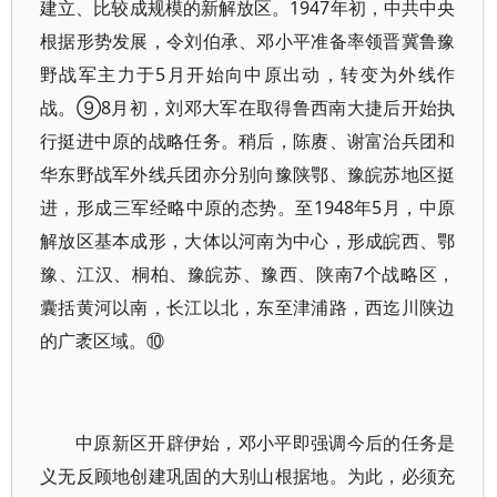
建立、比较成规模的新解放区。1947年初，中共中央
根据形势发展，令刘伯承、邓小平准备率领晋冀鲁豫
野战军主力于5月开始向中原出动，转变为外线作
战。⑨8月初，刘邓大军在取得鲁西南大捷后开始执
行挺进中原的战略任务。稍后，陈赓、谢富治兵团和
华东野战军外线兵团亦分别向豫陕鄂、豫皖苏地区挺
进，形成三军经略中原的态势。至1948年5月，中原
解放区基本成形，大体以河南为中心，形成皖西、鄂
豫、江汉、桐柏、豫皖苏、豫西、陕南7个战略区，
囊括黄河以南，长江以北，东至津浦路，西迄川陕边
的广袤区域。⑩
中原新区开辟伊始，邓小平即强调今后的任务是
义无反顾地创建巩固的大别山根据地。为此，必须充