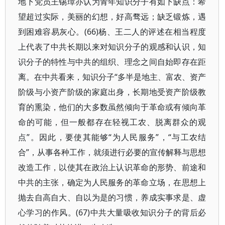
地下党员王锡璋亦认为青年知识分子有如下缺点：希
望超过实际，美丽的幻想，好高骛远；缺乏锻炼，遇
到困难容易灰心。(66)杨、王二人的评述在相当程度
上代表了中共长期以来对知识分子的观感和认识，知
识分子的特性与中共的组织、理念之间自始即存在距
离。在中共看来，知识分子“多半是地主、富农、资产
阶级与小资产阶级的家庭出身，长期地受资产阶级教
育的熏染，他们的大多数虽然倾向于革命或有倾向革
命的可能，但一般都存在轻视工农、脱离群众的观
点”。因此，要使其能够“为人民服务”，“与工农结
合”，从事各种工作，就须进行必要的宣传解释与思想
改造工作，以使其在政治上认识革命的形势、前途和
中共的主张，确定为人民服务的革命立场，在思想上
抛去自高自大、自以为是的习惯，养成实事求是、虚
心学习的作风。(67)中共大量吸收知识分子的背后必