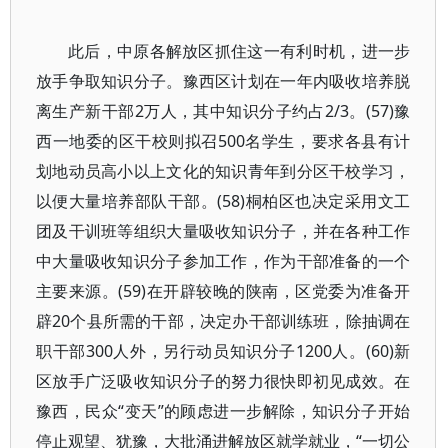
此后，中原各解放区抓住这一有利时机，进一步
放手争取知识分子。豫西区计划在一年内吸收培养脱
离生产新干部2万人，其中知识分子约占2/3。(57)豫
西一地委的区干校则拟召500名学生，要求各县有计
划地动员高小以上文化的知识青年到分区干校学习，
以便大量培养部队干部。(58)桐柏区也决定采用文工
团及干训班等组织大量吸收知识分子，并在各种工作
中大量吸收知识分子参加工作，作为干部准备的一个
主要来源。(59)在开辟较晚的陕南，区党委为准备开
辟20个县所需的干部，决定办干部训练班，除抽调在
职干部300人外，另行动员知识分子1200人。(60)新
区放手广泛吸收知识分子的努力很快即初见成效。在
豫西，民众“变天”的顾虑进一步解除，知识分子开始
停止观望、犹豫，大批涌进解放区就学就业，“一切公