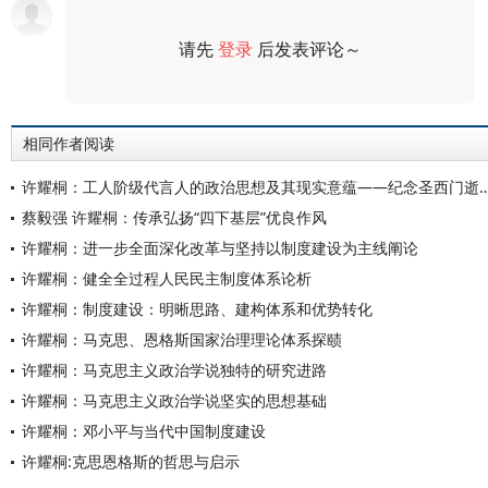
请先
登录
后发表评论～
评论
相同作者阅读
许耀桐：工人阶级代言人的政治思想及其现实意蕴——纪念
蔡毅强 许耀桐：传承弘扬“四下基层”优良作风
许耀桐：进一步全面深化改革与坚持以制度建设为主线阐论
许耀桐：健全全过程人民民主制度体系论析
许耀桐：制度建设：明晰思路、建构体系和优势转化
许耀桐：马克思、恩格斯国家治理理论体系探赜
许耀桐：马克思主义政治学说独特的研究进路
许耀桐：马克思主义政治学说坚实的思想基础
许耀桐：邓小平与当代中国制度建设
许耀桐:克思恩格斯的哲思与启示