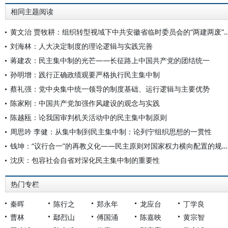
相同主题阅读
黄文治 贾牧耕：组织转型视域下中共安徽省临时委员会的“两建两废
刘海林：人大决定制度的理论逻辑与实践完善
蒋建农：民主集中制的光芒——长征路上中国共产党的团结统一
孙明增：践行正确政绩观要严格执行民主集中制
蔡礼强：党中央集中统一领导的制度基础、运行逻辑与主要优势
陈家刚：中国共产党加强作风建设的观念与实践
陈越瓯：论我国审判机关活动中的民主集中制原则
周思吟 李健：从集中制到民主集中制：论列宁组织思想的一贯性
钱坤：“议行合一”的再教义化——民主原则对国家权力横向配置的规范要求
沈庆：包容社会自省对深化民主集中制的重要性
热门专栏
秦晖
陈行之
郑永年
龙应台
丁学良
曹林
鄢烈山
傅国涌
陈嘉映
黄宗智