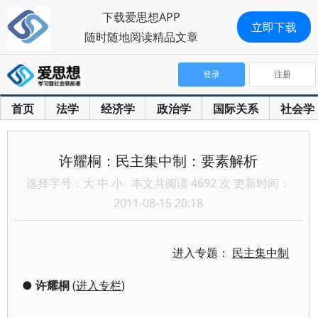
下载爱思想APP
立即下载
随时随地阅读精品文章
登录
注册
首页
法学
经济学
政治学
国际关系
社会学
许耀桐：民主集中制：要素解析
选择字号：
大
中
小
本文共阅读 4692 次 更新时间：
2011-08-15 20:18
进入专题：
民主集中制
●
许耀桐
(
进入专栏
)