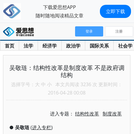
下载爱思想APP
立即下载
随时随地阅读精品文章
登录
注册
首页
法学
经济学
政治学
国际关系
社会学
吴敬琏：结构性改革是制度改革 不是政府调
结构
选择字号：
大
中
小
本文共阅读 3236 次 更新时间：
2016-04-28 00:08
进入专题：
结构性改革
制度改革
●
吴敬琏
(
进入专栏
)