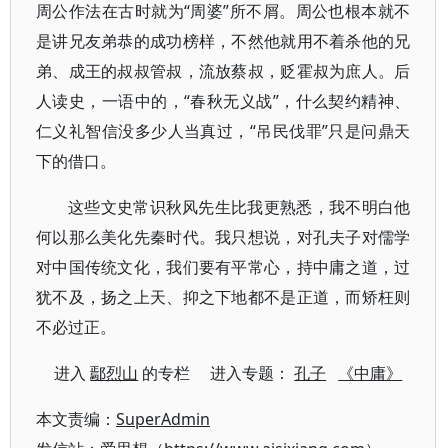
周公作法在古时就为“周婆”所不屑。周公也根本就不
是讲兄友弟恭的成功榜样，不然他就用不着杀他的兄
弟、成王的叔叔管叔，流放蔡叔，贬霍叔为庶人。后
人读史，一语中的，“春秋无义战”，什么契约精神、
仁义礼智信没多少人当真过，“吊民伐罪”只是问鼎天
下的借口。
这些文史常识秋风先生比我更熟悉，我不明白他
何以那么美化先秦时代。我只想说，对孔夫子对儒学
对中国传统文化，我们要有平常心，持中庸之道，过
犹不及，扬之上天、抑之下地都不是正道，而矫枉则
不必过正。
进入
鄢烈山
的专栏 进入专题：
孔子
《中庸》
本文责编：
SuperAdmin