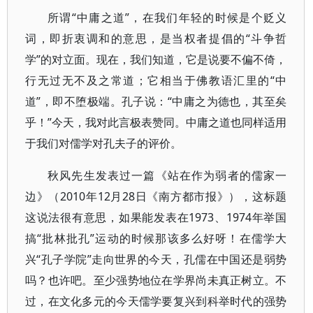
所谓“中庸之道”，在我们年轻的时候是个贬义
词，即折衷调和的意思，是当权者提倡的“斗争哲
学”的对立面。现在，我们知道，它是说要不偏不倚，
行无过无不及之常道；它相当于佛教语汇里的“中
道”，即不堕极端。孔子说：“中庸之为德也，其至矣
乎！”今天，我对此言极表赞同。中庸之道也同样适用
于我们对儒学对孔夫子的评价。
秋风先生发表过一篇《站在作为弱者的儒家一
边》（2010年12月28日《南方都市报》），这标题
这说法很有意思，如果能发表在1973、1974年举国
搞“批林批孔”运动的时候那该多么好呀！在儒学大
兴“孔子学院”走向世界的今天，孔儒在中国还是弱势
吗？也许吧。至少强势地位在学界尚未真正树立。不
过，在文化多元的今天儒学要复兴到科举时代的强势