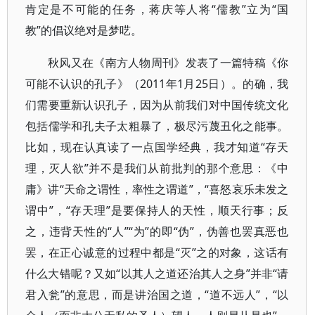
肯定是不可能的任务，蒋庆等人将“儒教”立为“国
教”的倡议绝对是梦呓。
秋风又在《南方人物周刊》发表了一篇特稿《你
可能不认识的孔子》（2011年1月25日）。的确，我
们需要重新认识孔子，因为从前我们对中国传统文化
包括儒学和孔夫子太粗暴了，极尽污蔑丑化之能事。
比如，现在认真读了一点国学经典，我才知道“存天
理，灭人欲”并不是我们从前批判的那个意思：《中
庸》讲“天命之谓性，率性之谓道”，“喜怒哀乐未发之
谓中”，“存天理”是要保持人的天性，顺天行事；反
之，违背天性的“人”“为”的即“伪”，伪善也罢真恶也
罢，在正心诚意的过程中都是“灭”之的对象，这话有
什么大错呢？又如“以其人之道还治其人之身”并非“请
君入瓮”的意思，而是讲治国之道，“道不远人”，“以