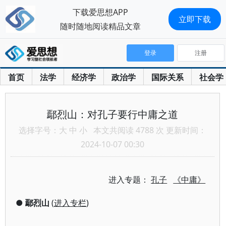
下载爱思想APP
立即下载
随时随地阅读精品文章
登录
注册
首页
法学
经济学
政治学
国际关系
社会学
鄢烈山：对孔子要行中庸之道
选择字号：
大
中
小
本文共阅读 4788 次 更新时间：
2024-10-07 00:30
进入专题：
孔子
《中庸》
●
鄢烈山
(
进入专栏
)