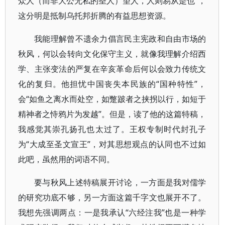
众人（而非大公无私的圣人）望人，人则易从是也”，
这分明是抵制乌托邦折腾的有益思想资源。
我能理解曾不遗余力倡言民主宪政和自由市场的
秋风，何以会转向文化保守主义，就像我理解介绍西
学、主张变法的严复在辛亥革命后何以会致力传统文
化的复归。他担忧中国丧失本民族的“国种特性”，
会“如鱼之离水而处空，如蹩跛者之挟拐以行，如短于
精神者之恃鸦片为发越”。但是，读了他的这篇特稿，
我感觉其崇孔扬孔也太过了。王权专制时代封孔子
为“大成至圣文宣王”，对其思想观点的认同也不过如
此吧，虽然用的词语不同。
要与秋风上述特稿展开讨论，一方面是我对儒学
的研究功底不够，另一方面这篇千字文也展开不了。
我想先强调两点：一是我承认“六经注我”也是一种学