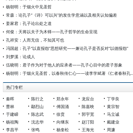
杨朝明：于烟火中见圣哲
常森：论孔子“《诗》可以兴”的发生学意涵以及相关认知偏差
姜家君：孔子论出处之道
何俊：天将以夫子为木铎——孔子哲学的生命呈现
孔祥安：人而无信，不知其可也
冯国超：孔子“以直报怨”思想研究——兼论孔子是否反对“以德报怨”
刘梦溪：论成人
伍晓明：君子作为对于他人的应承者——孔子心目中的君子形象
杨朝明：于烟火见圣哲，以春秋传仁心——读李学斌著
热门专栏
秦晖
陈行之
郑永年
龙应台
丁学良
曹林
鄢烈山
傅国涌
陈嘉映
黄宗智
于建嵘
陈志武
徐贲
郭宇宽
马立诚
杨祖陶
沈志华
向继东
赵汀阳
戴建业
李昌平
张鸣
杨奎松
王海光
周濂