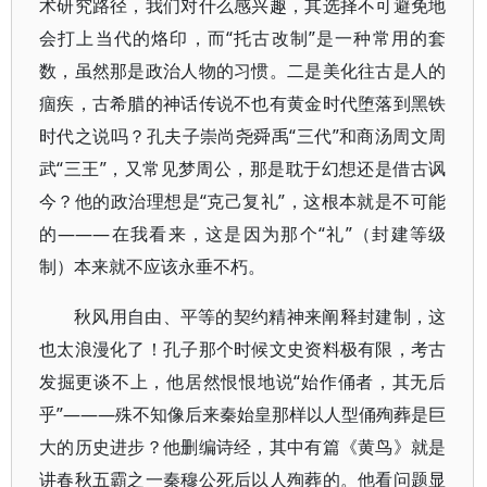
术研究路径，我们对什么感兴趣，其选择不可避免地
会打上当代的烙印，而“托古改制”是一种常用的套
数，虽然那是政治人物的习惯。二是美化往古是人的
痼疾，古希腊的神话传说不也有黄金时代堕落到黑铁
时代之说吗？孔夫子崇尚尧舜禹“三代”和商汤周文周
武“三王”，又常见梦周公，那是耽于幻想还是借古讽
今？他的政治理想是“克己复礼”，这根本就是不可能
的———在我看来，这是因为那个“礼”（封建等级
制）本来就不应该永垂不朽。
秋风用自由、平等的契约精神来阐释封建制，这
也太浪漫化了！孔子那个时候文史资料极有限，考古
发掘更谈不上，他居然恨恨地说“始作俑者，其无后
乎”———殊不知像后来秦始皇那样以人型俑殉葬是巨
大的历史进步？他删编诗经，其中有篇《黄鸟》就是
讲春秋五霸之一秦穆公死后以人殉葬的。他看问题显