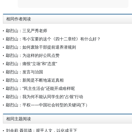
相同作者阅读
鄢烈山：三见严秀老师
鄢烈山：韦小宝要的这个《四十二章经》有什么好？
鄢烈山：如何废除干部提前退养潜规则
鄢烈山：为这样的好公民点赞
鄢烈山：痛恨“立场”和“态度”
鄢烈山：发言与治国
鄢烈山：新闻是不断地逼近真相
鄢烈山：“民主生活会”还能开成啥样呢
鄢烈山：我为何不能认同学生的“占领”行动
鄢烈山：平权——中国社会转型的关键词(下）
相同主题阅读
刘余莉 聂菲璘：观乎人文，以化成天下