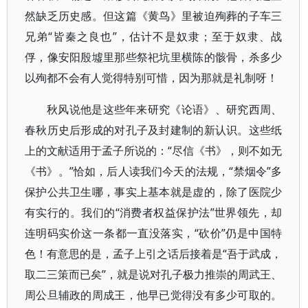
然缺乏历史感。但这篇《黄鸟》里被迫殉葬的子车三
兄弟“皆秦之良也”，估计不是奴隶；至于奴隶、战
俘，像安阳殷墟里那些祭祀坑里横陈的骸骨，杀多少
以殉都不会有人觉得特别可惜，因为那就是礼制呀！
秋风说他是这些年来研究《论语》、研究西周、
春秋历史后形成的对孔子及封建制的新认识。这些纸
上的文献适用于孟子所说的：“尽信《书》，则不如无
《书》。”恰如，后人读我们今天的法规，“禁烟令”多
保护公共卫生哪，事实上基本就是虚的，除了医院少
有实行的。我们的“消费者权益保护法”世界领先，却
连明码实价这一条都一直没落实，“砍价”仍是中国特
色！有意思的是，孟子上引之话后接着是“吾于武成，
取二三策而已矣”，就是说对孔子极力推崇的周武王、
周公旦辅政的周成王，他早已觉得没有多少可取的。