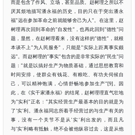
而是包含了作风、立场，甚至品质。赵树理之所以不
厌其烦地描写潘永福的历史，目的只在于突出潘永
福"远在参加革命之前就能够舍己为人"。在这里，赵
树理再次回到革命的"自发性"，也再此回到"德性"问
题，显然，在赵树理看来，没有这样的"德性"，就根
本谈不上"为人民服务"，只能是"实际上距离事实颇
远"。而赵树理的"事实"包含的是非常实际的"民生"问
题："就是以搞好生产为物质基础，通过思想教育和
时间安排，使群众有钱花、有粮吃、有功夫伺候自
己，可以精神饱满，心情舒畅地参加生产"[9]。因
此，在《实干家潘永福》的结尾，赵树理理直气壮地
为"实利"正名："其实经营生产最基本的目的就是为
了'实'利。潘永福同志所着手经营过的与生产有关的
事，没有一个关节不是从'实'利出发的，而且凡
与'实'利略有抵触，绝不会被他纵容过去，这是从他