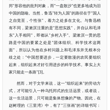
邦"形容他的批判对象，而"一盘散沙"也更多地成为旧
中国的隐喻。当然，鲁迅"转为人国"的路径在于"国人
之自觉至，个性张"，着力之处多在文化。与鲁迅稍
有不同，梁漱溟注重的是"思想实践"，并自认和毛泽
东"入手相同"，即都从"乡村入手"。梁漱溟一贯的思
路是中国的要紧之处是"团体组织、科学技术这两
面"，所以认为他在乡村问题上和毛泽东并无根本分
歧之处："中国想要进步，一定要散漫的农民要组织
起来，组织起来才好引用进步的科学技术。事实上大
家只能走一条路"[3]。
然而，对于文学来说，这一"组织起来"的劳动方
式，才可能引入一种乌托邦式的生活远景，或者说，
这一生活远景，只可能是集体想像的产物。因此，在
赵树理的《三里湾》中，有了"三张画"的详细书写：