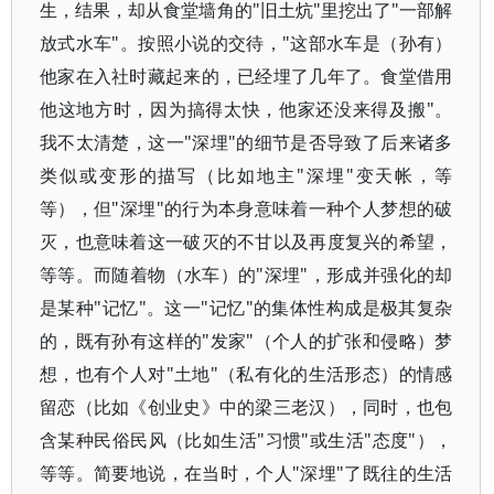
生，结果，却从食堂墙角的"旧土炕"里挖出了"一部解
放式水车"。按照小说的交待，"这部水车是（孙有）
他家在入社时藏起来的，已经埋了几年了。食堂借用
他这地方时，因为搞得太快，他家还没来得及搬"。
我不太清楚，这一"深埋"的细节是否导致了后来诸多
类似或变形的描写（比如地主"深埋"变天帐，等
等），但"深埋"的行为本身意味着一种个人梦想的破
灭，也意味着这一破灭的不甘以及再度复兴的希望，
等等。而随着物（水车）的"深埋"，形成并强化的却
是某种"记忆"。这一"记忆"的集体性构成是极其复杂
的，既有孙有这样的"发家"（个人的扩张和侵略）梦
想，也有个人对"土地"（私有化的生活形态）的情感
留恋（比如《创业史》中的梁三老汉），同时，也包
含某种民俗民风（比如生活"习惯"或生活"态度"），
等等。简要地说，在当时，个人"深埋"了既往的生活