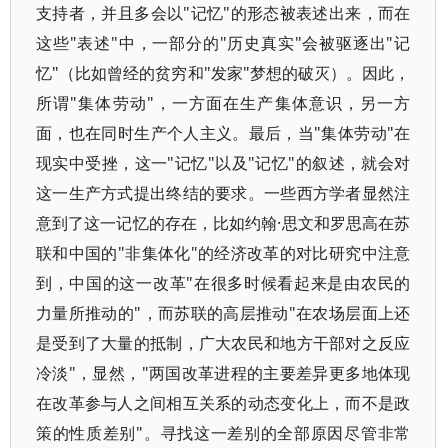
支持者，并且多会以"记忆"的形态被表述出来，而在
这些"表述"中，一部分的"历史真实"会被驱逐出"记
忆"（比如曾经的贫穷和"发家"梦想的破灭）。因此，
所谓"集体劳动"，一方面在生产集体意识，另一方
面，也在同时生产个人主义。最后，当"集体劳动"在
现实中受挫，这一"记忆"以及"记忆"的叙述，就会对
这一生产方式提出终结的要求。一些西方学者显然注
意到了这一记忆的存在，比如约翰·思文和罗思高在苏
联和中国的"非集体化"的经济改革的对比研究中注意
到，中国的这一改革"在很多时候看起来是由农民的
力量所推动的"，而苏联的高层推动"在农场层面上还
是受到了大量的抵制，广大农民和地方干部对之反应
冷淡"，显然，"两国改革进程的主要差异更多地体现
在改革参与人之间相互关系的动态变化上，而不是政
策的性质差别"。寻找这一差别的全部原因尽管非常