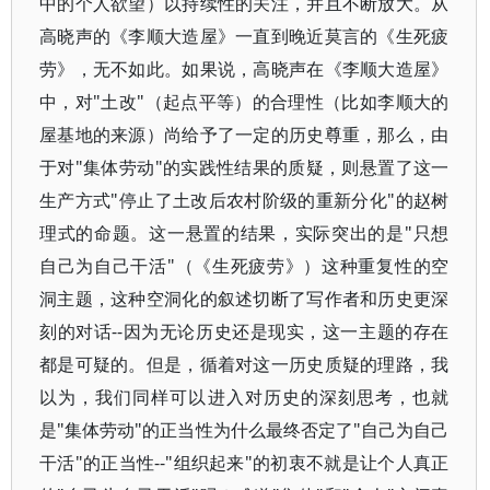
中的个人欲望）以持续性的关注，并且不断放大。从
高晓声的《李顺大造屋》一直到晚近莫言的《生死疲
劳》，无不如此。如果说，高晓声在《李顺大造屋》
中，对"土改"（起点平等）的合理性（比如李顺大的
屋基地的来源）尚给予了一定的历史尊重，那么，由
于对"集体劳动"的实践性结果的质疑，则悬置了这一
生产方式"停止了土改后农村阶级的重新分化"的赵树
理式的命题。这一悬置的结果，实际突出的是"只想
自己为自己干活"（《生死疲劳》）这种重复性的空
洞主题，这种空洞化的叙述切断了写作者和历史更深
刻的对话--因为无论历史还是现实，这一主题的存在
都是可疑的。但是，循着对这一历史质疑的理路，我
以为，我们同样可以进入对历史的深刻思考，也就
是"集体劳动"的正当性为什么最终否定了"自己为自己
干活"的正当性--"组织起来"的初衷不就是让个人真正