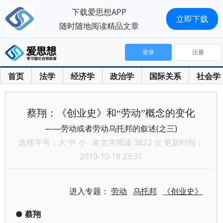
下载爱思想APP
立即下载
随时随地阅读精品文章
登录
注册
首页
法学
经济学
政治学
国际关系
社会学
蔡翔：《创业史》和“劳动”概念的变化
——劳动或者劳动乌托邦的叙述(之三)
选择字号：
大
中
小
本文共阅读 3823 次 更新时间：
2010-10-19 23:31
进入专题：
劳动
乌托邦
《创业史》
●
蔡翔