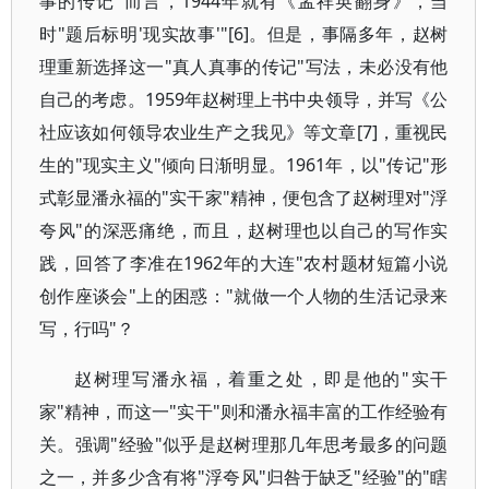
事的传记"而言，1944年就有《孟祥英翻身》，当
时"题后标明'现实故事'"[6]。但是，事隔多年，赵树
理重新选择这一"真人真事的传记"写法，未必没有他
自己的考虑。1959年赵树理上书中央领导，并写《公
社应该如何领导农业生产之我见》等文章[7]，重视民
生的"现实主义"倾向日渐明显。1961年，以"传记"形
式彰显潘永福的"实干家"精神，便包含了赵树理对"浮
夸风"的深恶痛绝，而且，赵树理也以自己的写作实
践，回答了李准在1962年的大连"农村题材短篇小说
创作座谈会"上的困惑："就做一个人物的生活记录来
写，行吗"？
赵树理写潘永福，着重之处，即是他的"实干
家"精神，而这一"实干"则和潘永福丰富的工作经验有
关。强调"经验"似乎是赵树理那几年思考最多的问题
之一，并多少含有将"浮夸风"归咎于缺乏"经验"的"瞎