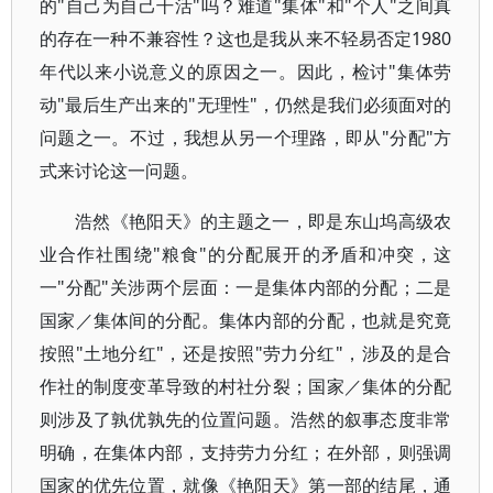
的"自己为自己干活"吗？难道"集体"和"个人"之间真
的存在一种不兼容性？这也是我从来不轻易否定1980
年代以来小说意义的原因之一。因此，检讨"集体劳
动"最后生产出来的"无理性"，仍然是我们必须面对的
问题之一。不过，我想从另一个理路，即从"分配"方
式来讨论这一问题。
浩然《艳阳天》的主题之一，即是东山坞高级农
业合作社围绕"粮食"的分配展开的矛盾和冲突，这
一"分配"关涉两个层面：一是集体内部的分配；二是
国家／集体间的分配。集体内部的分配，也就是究竟
按照"土地分红"，还是按照"劳力分红"，涉及的是合
作社的制度变革导致的村社分裂；国家／集体的分配
则涉及了孰优孰先的位置问题。浩然的叙事态度非常
明确，在集体内部，支持劳力分红；在外部，则强调
国家的优先位置，就像《艳阳天》第一部的结尾，通