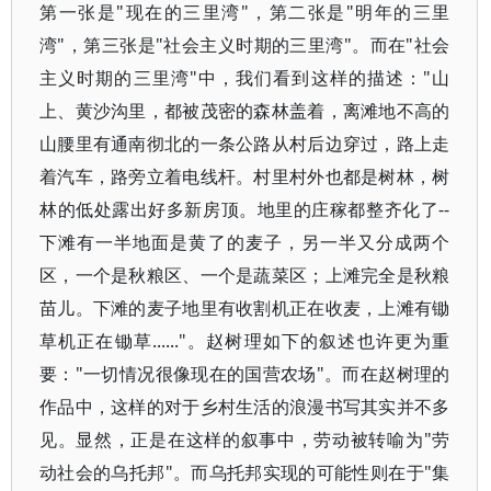
第一张是"现在的三里湾"，第二张是"明年的三里
湾"，第三张是"社会主义时期的三里湾"。而在"社会
主义时期的三里湾"中，我们看到这样的描述："山
上、黄沙沟里，都被茂密的森林盖着，离滩地不高的
山腰里有通南彻北的一条公路从村后边穿过，路上走
着汽车，路旁立着电线杆。村里村外也都是树林，树
林的低处露出好多新房顶。地里的庄稼都整齐化了--
下滩有一半地面是黄了的麦子，另一半又分成两个
区，一个是秋粮区、一个是蔬菜区；上滩完全是秋粮
苗儿。下滩的麦子地里有收割机正在收麦，上滩有锄
草机正在锄草......"。赵树理如下的叙述也许更为重
要："一切情况很像现在的国营农场"。而在赵树理的
作品中，这样的对于乡村生活的浪漫书写其实并不多
见。显然，正是在这样的叙事中，劳动被转喻为"劳
动社会的乌托邦"。而乌托邦实现的可能性则在于"集