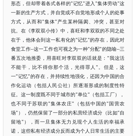
形态，但却带着各式各样的"记忆"进入"集体劳动"这
一新的生产方式，并自觉或不自觉地形成个人的处事
方式，从而和"集体"产生某种隔阂、冲突，甚至对
抗。在《李双双小传》中，喜旺和李双双的不同之处
在于，他体会到这一私有化的"记忆"的存在，因此对
食堂工作--这一工作也可视之为一种"分配"的隐喻--三
番五次地推委，用喜旺对李双双的话就是："我这活
不能干，比不得你那个活，光得罪人"。但是，这
一"记忆"的存在，并持续性地强化，还因为中国的合
作化运动（包括人民公社）所逐渐形成的制度性特
征。这一制度既不同于城市的"单位"（包括工厂），
也不同于苏联的"集体农庄"（包括中国的"国营农
场"），仍然保留了一部分的私营经济成分（比如"自
留地"），而一旦集体无力兑现个人生活的幸福承
诺，这些私有经济成分反而成为个人日常生活的主要