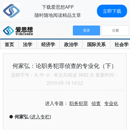
下载爱思想APP
立即下载
随时随地阅读精品文章
登录
注册
首页
法学
经济学
政治学
国际关系
社会学
何家弘：论职务犯罪侦查的专业化（下）
选择字号：
大
中
小
本文共阅读 3682 次 更新时间：
2010-09-16 14:52
进入专题：
职务犯罪
侦查
专业化
●
何家弘
(
进入专栏
)