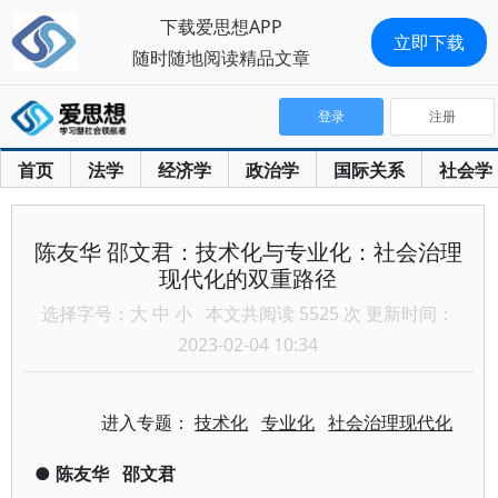
下载爱思想APP
立即下载
随时随地阅读精品文章
登录
注册
首页
法学
经济学
政治学
国际关系
社会学
陈友华 邵文君：技术化与专业化：社会治理
现代化的双重路径
选择字号：
大
中
小
本文共阅读 5525 次 更新时间：
2023-02-04 10:34
进入专题：
技术化
专业化
社会治理现代化
●
陈友华
邵文君